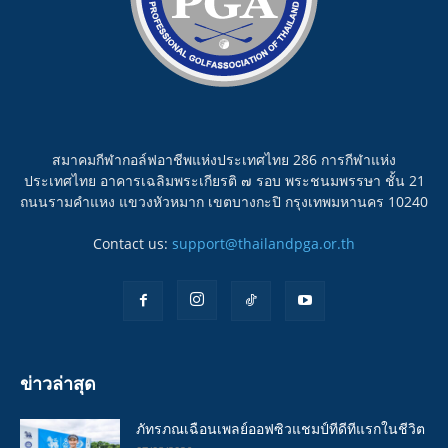
สมาคมกีฬากอล์ฟอาชีพแห่งประเทศไทย 286 การกีฬาแห่ง
ประเทศไทย อาคารเฉลิมพระเกียรติ ๗ รอบ พระชนมพรรษา ชั้น 21
ถนนรามคำแหง แขวงหัวหมาก เขตบางกะปิ กรุงเทพมหานคร 10240
Contact us:
support@thailandpga.or.th
ข่าวล่าสุด
ภัทรภณเฉือนเพลย์ออฟซิวแชมป์ทีดีทีแรกในชีวิต