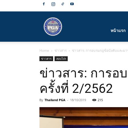
สมาคม
หน้าแรก
Home
ข่าวสาร
ข่าวสาร: การอบรมกฎข้อบังคับและมารย
กีฬา
ข่าวสาร
สอบโปร
ข่าวสาร: การอ
ครั้งที่ 2/2562
กอล์ฟ
By
Thailand PGA
-
18/10/2019
215
อาชีพ