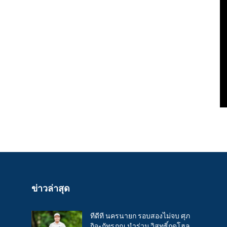
ข่าวล่าสุด
ทีดีที นครนายก รอบสองไม่จบ ศุภ
กิจ-ภัทรภณ นำร่วม วิสุทธิ์กดโฮล