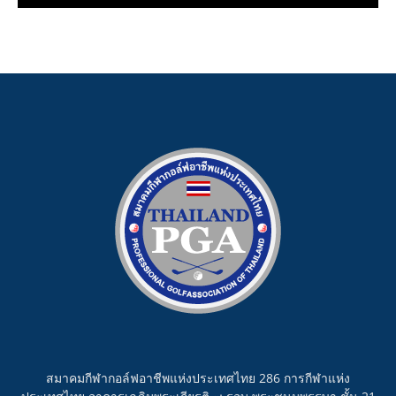
สมาคมกีฬากอล์ฟอาชีพแห่งประเทศไทย 286 การกีฬาแห่ง