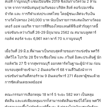
สเอที กาญจนบุรี แชมเปียนชิพ 2019 ชิงเงินรางวัลรวม 2 ล้าน
บาท จากการสนับสนุนรุ่วมกันของ บริษัท สิงห์ คอร์เปอเรชั่น
จำกัด และ การกีฬาแห่งประเทศไทย โดยผู้ชนะเลิศจะรับเงิน
รางวัลไปครอง 240,000 บาท นับเป็นรายการสะสมเงินรางวัลออ
เดอร์ ออฟ เมอริท รายการที่สี่ของไทยแลนด์พีจีเอทัวร์ฤดูกาลนี้
แข่งขันระหว่างวันที่ 26-29 มิถุนายน 2562 ณ สนามบลูสตาร์
กอล์ฟ คอร์ส ระยะ 6,961 หลา พาร์ 70 จ.กาญจนบุรี
เมื่อวันที่ 29 มิ.ย.ที่ผ่านมาเป็นรอบสุดท้ายของการแข่งขัน พศวีร์
เลิศวิไล โปรวัย 28 ปีจากเชียงใหม่ และ ภวินท์ อิงคะประดิษฐ์ นัก
กอล์ฟวัย 27 ปี จากสุพรรณบุรี ออกสตาร์ทในฐานะผู้นำร่วม ก่อน
จบรอบสุดท้ายเข้ามา 2 อันเดอร์พาร์ 68 รวมสี่วันยังนำการ
แข่งขันร่วมกันที่สกอร์รวม 9 อันเดอร์พาร์ 271 ต้องหาผู้ชนะด้วย
การซัดเด้นเดธเพลย์ออฟ
คณะกรรมการเลือกหลุม 18 พาร์ 5 ระยะ 582 หลา เป็นหลุม
ตัดสิน และแค่เพียงหลุมแรกก็สามารถตัดสินแชมป์ได้โดย พศวีร์
ทำสามออนขึ้นไปพัตต์เบอร์ดี้ระยะ 8 ฟุตลงไปคว้าแชมป์พร้อม