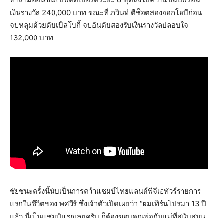
เงินรางวัล 240,000 บาท ขณะที่ ภวินท์ ตีช็อตสองออกโอบีก่อน
จบหลุมด้วยดับเบิลโบกี้ จบอันดับสองรับเงินรางวัลปลอบใจ
132,000 บาท
ชัยชนะครั้งนี้นับเป็นการคว้าแชมป์ไทยแลนด์พีจีเอทัวร์รายการ
แรกในชีวิตของ พศวีร์ ซึ่งเจ้าตัวเปิดเผยว่า “ผมเทิร์นโปรมา 13 ปี
แล้ว นี่เป็นแชมป์แรกเลยครับ ก็ต้องขอบคุณพ่อกับแม่ที่สนับสนุน