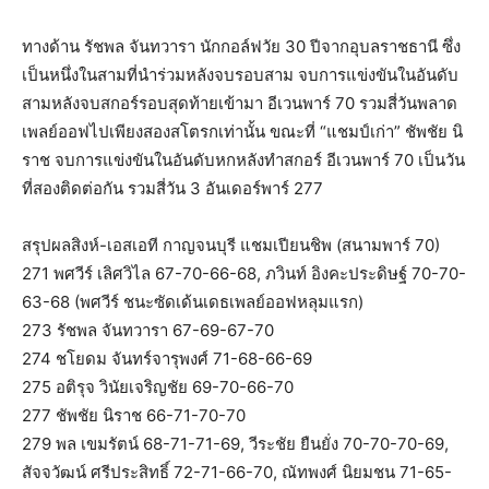
ทางด้าน รัชพล จันทวารา นักกอล์ฟวัย 30 ปีจากอุบลราชธานี ซึ่ง
เป็นหนึ่งในสามที่นำร่วมหลังจบรอบสาม จบการแข่งขันในอันดับ
สามหลังจบสกอร์รอบสุดท้ายเข้ามา อีเวนพาร์ 70 รวมสี่วันพลาด
เพลย์ออฟไปเพียงสองสโตรกเท่านั้น ขณะที่ “แชมป์เก่า” ชัพชัย นิ
ราช จบการแข่งขันในอันดับหกหลังทำสกอร์ อีเวนพาร์ 70 เป็นวัน
ที่สองติดต่อกัน รวมสี่วัน 3 อันเดอร์พาร์ 277
สรุปผลสิงห์-เอสเอที กาญจนบุรี แชมเปียนชิพ (สนามพาร์ 70)
271 พศวีร์ เลิศวิไล 67-70-66-68, ภวินท์ อิงคะประดิษฐ์ 70-70-
63-68 (พศวีร์ ชนะซัดเด้นเดธเพลย์ออฟหลุมแรก)
273 รัชพล จันทวารา 67-69-67-70
274 ชโยดม จันทร์จารุพงศ์ 71-68-66-69
275 อติรุจ วินัยเจริญชัย 69-70-66-70
277 ชัพชัย นิราช 66-71-70-70
279 พล เขมรัตน์ 68-71-71-69, วีระชัย ยืนยั่ง 70-70-70-69,
สัจจวัฒน์ ศรีประสิทธิ์ 72-71-66-70, ณัทพงศ์ นิยมชน 71-65-