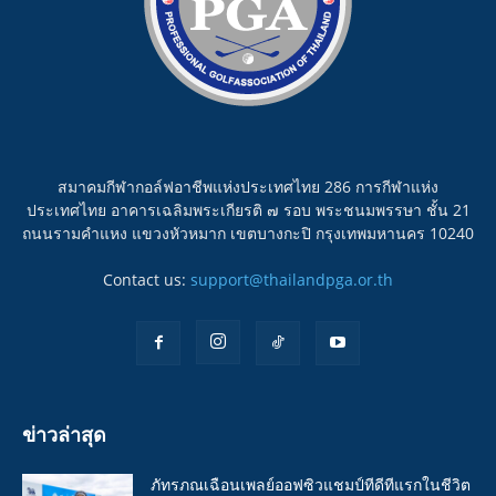
สมาคมกีฬากอล์ฟอาชีพแห่งประเทศไทย 286 การกีฬาแห่ง
ประเทศไทย อาคารเฉลิมพระเกียรติ ๗ รอบ พระชนมพรรษา ชั้น 21
ถนนรามคำแหง แขวงหัวหมาก เขตบางกะปิ กรุงเทพมหานคร 10240
Contact us:
support@thailandpga.or.th
ข่าวล่าสุด
ภัทรภณเฉือนเพลย์ออฟซิวแชมป์ทีดีทีแรกในชีวิต