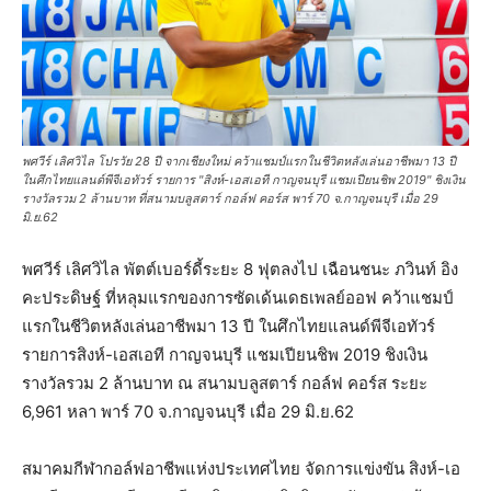
พศวีร์ เลิศวิไล โปรวัย 28 ปี จากเชียงใหม่ คว้าแชมป์แรกในชีวิตหลังเล่นอาชีพมา 13 ปี
ในศึกไทยแลนด์พีจีเอทัวร์ รายการ "สิงห์-เอสเอที กาญจนบุรี แชมเปียนชิพ 2019" ชิงเงิน
รางวัลรวม 2 ล้านบาท ที่สนามบลูสตาร์ กอล์ฟ คอร์ส พาร์ 70 จ.กาญจนบุรี เมื่อ 29
มิ.ย.62
พศวีร์ เลิศวิไล พัตต์เบอร์ดี้ระยะ 8 ฟุตลงไป เฉือนชนะ ภวินท์ อิง
คะประดิษฐ์ ที่หลุมแรกของการซัดเด้นเดธเพลย์ออฟ คว้าแชมป์
แรกในชีวิตหลังเล่นอาชีพมา 13 ปี ในศึกไทยแลนด์พีจีเอทัวร์
รายการสิงห์-เอสเอที กาญจนบุรี แชมเปียนชิพ 2019 ชิงเงิน
รางวัลรวม 2 ล้านบาท ณ สนามบลูสตาร์ กอล์ฟ คอร์ส ระยะ
6,961 หลา พาร์ 70 จ.กาญจนบุรี เมื่อ 29 มิ.ย.62
สมาคมกีฬากอล์ฟอาชีพแห่งประเทศไทย จัดการแข่งขัน สิงห์-เอ