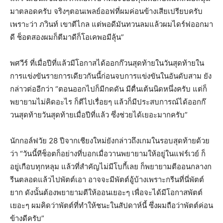
มาตลอดครับ จริงๆตอนเพลย์ออฟที่ผมค่อนข้างเสียเปรียบครับ
เพราะว่า ภวินท์ เขาตีไกล แต่พอดีมันทวนลมแล้วผมไดร์ฟออกมา
ดี ช็อตสองผมก็ตีมาดีก็โอเคพอมีลุ้น”
พศวีร์ ที่เมื่อปีที่แล้วมีโอกาสได้ออกก๊วนสุดท้ายในวันสุดท้ายใน
การแข่งขันรายการเดียวกันนี้ก่อนจบการแข่งขันในอันดับสาม ยัง
กล่าวต่ออีกว่า “ตอนออกไปก็มีกดดัน มีตื่นเต้นนิดหนึ่งครับ แต่ก็
พยายามไม่คิดอะไร ก็ตีไปเรื่อยๆ แล้วก็มีประสบการณ์ได้ออกก๊
วนสุดท้ายวันสุดท้ายเมื่อปีที่แล้ว ซึ่งช่วยได้เยอะมากครับ”
นักกอล์ฟวัย 28 ปีจากเชียงใหม่ยังกล่าวถึงเกมในรอบสุดท้ายด้วย
ว่า “วันนี้ทีช็อตก็อย่างที่บอกเมื่อวานพยายามให้อยู่ในแฟร์เวย์ ก็
อยู่เกือบทุกหลุม แล้วที่สำคัญไม่มีโบกี้เลย ก็พยายามตีออนกลางก
รีนตลอดแล้วไปพัตต์เอา อาจจะมีพัตต์อู้บ้างเพราะกรีนที่นี่พัตต์
ยาก ดังนั้นต้องพยายามตีให้ออนเยอะๆ เพื่อจะได้มีโอกาสพัตต์
เยอะๆ ผมคิดว่าพัตต์ที่ทำให้ชนะในสัปดาห์นี้ ซึ่งผมถือว่าพัตต์ค่อน
ข้างดีครับ”