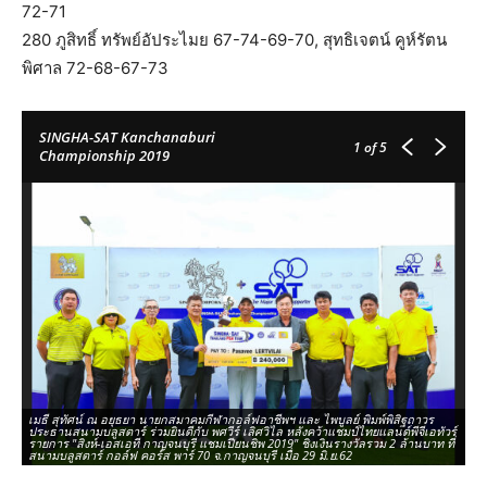
72-71
280 ภูสิทธิ์ ทรัพย์อัประไมย 67-74-69-70, สุทธิเจตน์ คูห์รัตน
พิศาล 72-68-67-73
SINGHA-SAT Kanchanaburi
1
of 5
Championship 2019
เมธี สุทัศน์ ณ อยุธยา นายกสมาคมกีฬากอล์ฟอาชีพฯ และ ไพบูลย์ พิมพ์พิสิฐถาวร
พศ
ประธานสนามบลูสตาร์ ร่วมยินดีกับ พศวีร์ เลิศวิไล หลังคว้าแชมป์ไทยแลนด์พีจีเอทัวร์
ใน
รายการ "สิงห์-เอสเอที กาญจนบุรี แชมเปียนชิพ 2019" ชิงเงินรางวัลรวม 2 ล้านบาท ที่
เง
สนามบลูสตาร์ กอล์ฟ คอร์ส พาร์ 70 จ.กาญจนบุรี เมื่อ 29 มิ.ย.62
มิ.