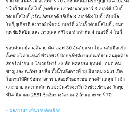
รว่ม คะแนนรวม อีเว่นพาร์ 70 อีกหกคนคือ ศิระ บุญเกื้อ 4 เบอร์ดี้
2โบกี้ 1ดับเบิ้ลโบกี้ ,พงศ์เทพ แจวชำนาญเชาว์ 3 เบอร์ดี้ 1โบกี้
1ดับเบิ้ลโบกี้ ,วรัณ อิศรภักดี 1อีเกิ้ล 3 เบอร์ดี้3 โบกี้ 1ดับเบิ้ล
โบกี้,สุเกียรติ สังวาลย์เพ็ชร 5 เบอร์ดี้ 3โบกี้ 1ดับเบิ้ลโบกี้ , ธนก
ฤต ชัยศิลปิน และ ภาณุพล ศรีไชย ทำเท่ากัน 4 เบอร์ดี้ 4 โบกี้
รอบมันเดย์ควอลิฟาย คัด-ออฟ 30 อันดับแรก ไปเล่นกับมือแร้ง
กิ้งของ ไทยแลนด์ พีจีเอทัวร์ นักกอล์ฟที่ผ่านเกณฑ์สามคนสุดท้าย
สกอร์เท่ากัน 3 โอเวอร์พาร์ 73 คือ ทศธรรม สุทนต์ , อมต คน
ชาญและ ณภัทร แซ่ลิ่ม ทั้งนี้วันอังคารที่ 13 มีนาคม 2561 เปิด
โอกาสให้ฝึกซ้อมทางการ ปล่อยตัวออกรอบ ทางด้านหลุม 1 เช้า
และ บ่าย และเกมส์การแข่งขันจริงจะเริ่มในช่วงเช้าของ วันพุธ
ที่14 มีนาคม 2561 ชิงเงินรางวัลรวม 2 ล้านบาท พาร์ 70
– ผลการแข่งขันรอบคัดเลือก