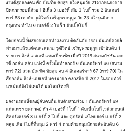
งานดีสุดสองคน คือ บัณฑิต ชัยสุข สวิงหนุ่มวัย 21จากหนองคาย
ปิดฉากรอบนี้ด้วย 1 อีเกิ้ล 3 เบอร์ดี้ เสีย 3 โบกี้ รวม 2 อันเดอร์
พาร์ 68 เท่ากับ วุฒิวิทย์ เจริญพรอนุกูล วัย 23 สวิงรุ่นพี่จาก
กรุงเทพ ทำไป 6 เบอร์ดี้ 2 โบกี้ 1 ดับเบิ้ลโบกี้
โดยก่อนนี้ ทั้งสองคนเคยทำผลงาน ติดอันดับ 1รอบมันเดย์ควอลิ
ฟายมาแล้วแต่คนละสนาม วุฒิวิทย์ เจริญพรอนุกูล เข้าอันดับ 1
รายการ สิงห์ เอสเอที แชมเปี้ยนชิพ เมื่อปี 2016 สนามกัซซัน เลก
าซี่ กอล์ฟ คลับ แห่งนี้ ครั้งนั้นทำสกอร์ 6 อันเดอร์พาร์ 66 (สนาม
พาร์ 72) สว่น บัณฑิต ชัยสุข จบ 4 อันเดอร์พาร์ 67 (พาร์ 70) ใน
ศึกกอล์ฟ สิงห์-เอสเอที นครนายก คลาสสิค ปี 2017 ในรอบทัวร์
นาเม้นต์ยังไม่เคยได้ ยลโฉมโทรฟี่
ผลงานรอบนี้ของผู้ล่นคนอื่น อันดับสามร่วม 1 อันเดอร์พาร์ 69
แก่นเพชร ยศภาคย์ ทำ 4 เบอร์ดี้ 1โบกี้ 1 ดับเบิ้ลโบกี้ ,วนัสกฤษณ์
ศิลปรังสรรค์ 3 เบอร์ดี้ 2 โบกี้ และ ศุภรัสม์ เลไทยสงค์ เบอร์ดี้ 2
หลุม เสีย 1โบกี้ที่หลุม 2 พาร์ 4 ตามด้วยกลุมนักกอล์ฟอันดับ 6