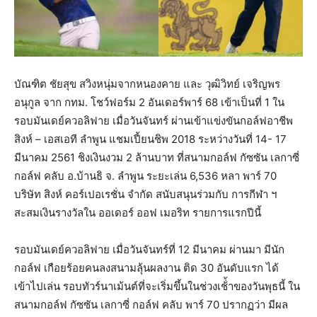
บัณฑิต ชัยสุข สวิงหนุ่มจากหนองคาย และ วุฒิวิทย์ เจริญพร
อนุกูล จาก กทม. โชว์ฟอร์ม 2 อันเดอร์พาร์ 68 เข้าเป็นที่ 1 ใน
รอบมันเดย์ควอลิฟาย เมื่อวันจันทร์ ผ่านเข้าแข่งขันกอล์ฟอาชีพ
สิงห์ – เอสเอที ลำพูน แชมเปี้ยนชิพ 2018 ระหว่างวันที่ 14- 17
มีนาคม 2561 ชิงเงินงวม 2 ล้านบาท ที่สนามกอล์ฟ กัซซัน เลกาซี่
กอล์ฟ คลับ อ.บ้านธิ จ. ลำพูน ระยะเล่น 6,536 หลา พาร์ 70
บริษัท สิงห์ คอร์เปอเรชั่น จำกัด สนับสนุนร่วมกับ การกีฬา ฯ
สะสมเงินรางวัลใน ออเดอร์ ออฟ เมอริท รายการแรกปีนี้
รอบมันเดย์ควอลิฟาย เมื่อวันจันทร์ที่ 12 มีนาคม ผ่านมา มีนัก
กอล์ฟ เกือยร้อยคนลงสนามลุ้นผลงาน ติด 30 อันดับแรก ได้
เข้าไปเล่น รอบทัวร์นาเม้นต์ที่จะเริ่มขึ้นในช่วงเช้่้าของวันพุธนี้ ใน
สนามกอล์ฟ กัซซัน เลกาซี่ กอล์ฟ คลับ พาร์ 70 ปรากฏว่า มีผล