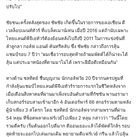
ปรับไป”
ชัยชนะครั้งหลังสุดของ ชัพชัย เกิดขึ้นในรายการของเอเชียน ดี
เวลล็อปเมนท์ทัวร์ ที่แบล็คเมาน์เทน เมื่อปี 2016 แต่ถ้านับเฉพาะ
ไทยแลนด์พีจีเอทัวร์ต้องย้อนหลังไปถึงปี 2011 ในการแข่งขันที่
ลำลูกลา กอล์ฟ แอนด์ คันทรีคลับ ซึ่ง ชัพชัย กล่าวถึงการลุ้น
แชมป์รอบ 7 ปีว่า “ผมเชื่อว่ารอบสุดท้ายถ้าผมพัตต์ได้ก็น่าจะได้
ลุ้น แต่ประมาทน้องที่ตามมาไม่ได้ เพราะฝีมือดีเหมือนกัน”
ทางด้าน ชลทิตย์ ชื่นบุญงาม นักกอล์ฟวัย 20 ปีจากนครปฐมที่
กำลังลุ้นแชมป์ไทยแลนด์พีจีเอทัวร์รายการแรกในชีวิตหลังจาก
เมื่อเดือนสิงหาคมที่ผ่านมาเพิ่งจบอันดับสามที่กัซซัน พานอรามา
เก็บสกอร์รอบสามเข้ามาอีก 4 อันเดอร์พาร์ 66 สกอร์รวมตามหลัง
ผู้นำเพียง 3 สโตรก โดย ชลทิตย์ นักกอล์ฟจากสามพรานที่ผ่าน
54 หลุม ทีช็อตพลาดแฟร์เวย์ไปเพียง 2 หลุม กล่าวว่า “วันนี้โดย
รวมดีครับ เริ่มต้นออกไปดีมาก ตีออนเยอะแล้วได้พัตต์ใกล้ๆ รอบ
สุดท้ายจะออกไปเล่นเกมเดิม พยายามตีแฟร์เวย์ กรีน แล้วไปลุ้น