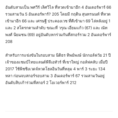
อันดับสามเป็น พศวีร์ เลิศวิไล ที่หวดเข้ามาอีก 4 อันเดอร์พาร์ 66
รวมสามวัน 5 อันเดอร์พาร์? 205 โดยมี กฤติน สุนทรนนท์ ที่หวด
เข้ามาอีก 66 และ เศรษฐี ประคองเวช ที่ตีเข้ามา 69 ไล่หลังอยู่ 1
และ 2 สโตรกตามลำดับ ขณะที่ วรุณ เอี่ยมแก้ว (67) และ ณัท
พงศ์ นิยมชน (69) อยู่อันดับหกร่วมกันที่สกอร์รวม 2 อันเดอร์พาร์
208
สำหรับการแข่งขันในรอบสาม นิติธร ทิพย์พงษ์ นักกอล์ฟวัย 21 ปี
เจ้าของแชมป์ไทยแลนด์พีจีเอทัวร์ ที่เขาใหญ่ กอล์ฟคลับ เมื่อปี
2017 ใช้พิชชิงเวดจ์หวดโฮลอินวันที่หลุม 4 พาร์ 3 ระยะ 134
หลา ก่อนจบสกอร์รอบสาม 3 อันเดอร์พาร์ 67 รวมสามวันอยู่
อันดับสิบเก้าร่วมที่สกอร์ 2 โอเวอร์พาร์ 212