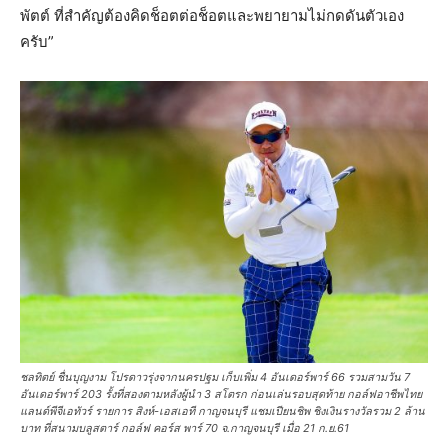
พัตต์ ที่สำคัญต้องคิดช็อตต่อช็อตและพยายามไม่กดดันตัวเอง
ครับ”
ชลทิตย์ ชื่นบุญงาม โปรดาวรุ่งจากนครปฐม เก็บเพิ่ม 4 อันเดอร์พาร์ 66 รวมสามวัน 7
อันเดอร์พาร์ 203 รั้งที่สองตามหลังผู้นำ 3 สโตรก ก่อนเล่นรอบสุดท้าย กอล์ฟอาชีพไทย
แลนด์พีจีเอทัวร์ รายการ สิงห์-เอสเอที กาญจนบุรี แชมเปียนชิพ ชิงเงินรางวัลรวม 2 ล้าน
บาท ที่สนามบลูสตาร์ กอล์ฟ คอร์ส พาร์ 70 จ.กาญจนบุรี เมื่อ 21 ก.ย.61