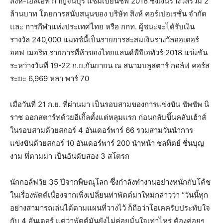
สิงห์-เอสเอที กาญจนบุรี แชมเปียนชิพ 2018 ชิงเงินรางวัลรวม 2
ล้านบาท โดยการสนับสนุนของ บริษัท สิงห์ คอร์เปอเรชั่น จำกัด
และ การกีฬาแห่งประเทศไทย หรือ กกท. ผู้ชนะจะได้รับเงิน
รางวัล 240,000 แมทช์นี้เป็นรายการสะสมเงินรางวัลออเดอร์
ออฟ เมอริท รายการที่ห้าของไทยแลนด์พีจีเอทัวร์ 2018 แข่งขัน
ระหว่างวันที่ 19-22 ก.ย.กันยายน ณ สนามบลูสตาร์ กอล์ฟ คอร์ส
ระยะ 6,969 หลา พาร์ 70
เมื่อวันที่ 21 ก.ย. ที่ผ่านมา เป็นรอบสามของการแข่งขัน ชัพชัพ นิ
ราช ออกสตาร์ทด้วยอีเกิ้ลตั้งแต่หลุมแรก ก่อนกลับขึ้นคลับเฮ้าส์
ในรอบสามด้วยสกอร์ 4 อันเดอร์พาร์ 66 รวมสามวันนำการ
แข่งขันด้วยสกอร์ 10 อันเดอร์พาร์ 200 นำหน้า ชลทิตย์ ชื่นบุญ
งาม ที่ตามมา เป็นอันดับสอง 3 สโตรก
นักกอล์ฟวัย 35 ปีจากพิษณุโลก ซึ่งกำลังทำงานอย่างหนักกับโค้ช
ในเรื่องพัตต์เนื่องจากเพิ่งเปลี่ยนท่าพัตต์มาใหม่กล่าวว่า “วันนี้ทุก
อย่างสามารถเล่นได้ตามแผนที่วางไว้ ก็ถือว่าโอเคครับประทับใจ
กับ 4 อันเดอร์ แต่ว่าพัตต์มันยังไม่ค่อยมั่นใจเท่าไหร่ ต้องค่อยๆ