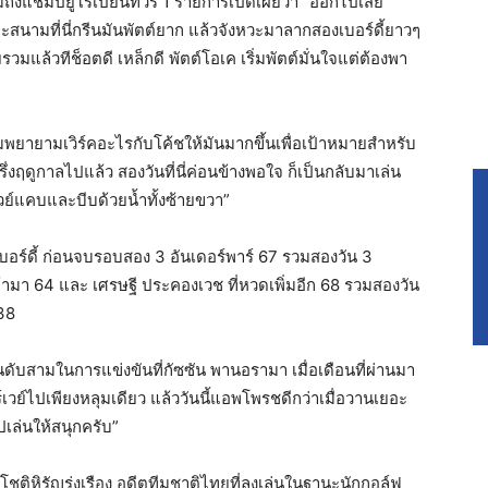
ถึงแชมป์ยูโรเปี้ยนทัวร์ 1 รายการเปิดเผยว่า “ออกไปเสีย
พราะสนามที่นี่กรีนมันพัตต์ยาก แล้วจังหวะมาลากสองเบอร์ดี้ยาวๆ
ยรวมแล้วทีช็อตดี เหล็กดี พัตต์โอเค เริ่มพัตต์มั่นใจแต่ต้องพา
มพยายามเวิร์คอะไรกับโค้ชให้มันมากขึ้นเพื่อเป้าหมายสำหรับ
ครึ่งฤดูกาลไปแล้ว สองวันที่นี่ค่อนข้างพอใจ ก็เป็นกลับมาเล่น
เวย์แคบและบีบด้วยน้ำทั้งซ้ายขวา”
 เบอร์ดี้ ก่อนจบรอบสอง 3 อันเดอร์พาร์ 67 รวมสองวัน 3
ามา 64 และ เศรษฐี ประคองเวช ที่หวดเพิ่มอีก 68 รวมสองวัน
138
นดับสามในการแข่งขันที่กัซซัน พานอรามา เมื่อเดือนที่ผ่านมา
์เวย์ไปเพียงหลุมเดียว แล้ววันนี้แอพโพรชดีกว่าเมื่อวานเยอะ
เล่นให้สนุกครับ”
ชติหิรัญรุ่งเรือง อดีตทีมชาติไทยที่ลงเล่นในฐานะนักกอล์ฟ