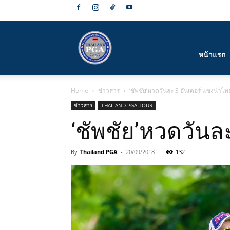
สมาคม
หน้าแรก
Home
ข่าวสาร
‘ชัพชัย’หวดวันละ 3 อันเดอร์ แซงนำไทยพ
กีฬา
ข่าวสาร
THAILAND PGA TOUR
‘ชัพชัย’หวดวันละ
By
Thailand PGA
-
20/09/2018
132
กอล์ฟ
อาชีพ