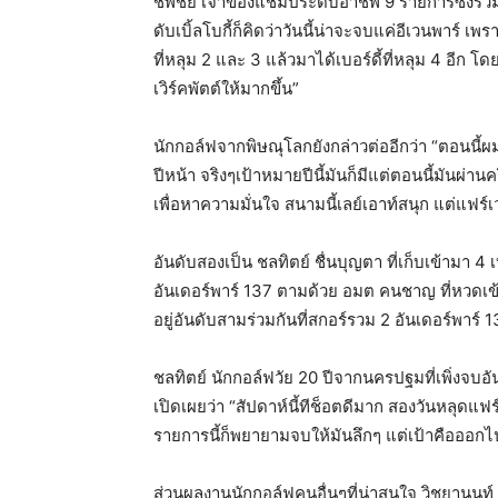
ชัพชัย เจ้าของแชมป์ระดับอาชีพ 9 รายการซึ่งรวม
ดับเบิ้ลโบกี้ก็คิดว่าวันนี้น่าจะจบแค่อีเวนพาร์ เ
ที่หลุม 2 และ 3 แล้วมาได้เบอร์ดี้ที่หลุม 4 อีก โด
เวิร์คพัตต์ให้มากขึ้น”
นักกอล์ฟจากพิษณุโลกยังกล่าวต่ออีกว่า “ตอนนี้ผ
ปีหน้า จริงๆเป้าหมายปีนี้มันก็มีแต่ตอนนี้มันผ่าน
เพื่อหาความมั่นใจ สนามนี้เลย์เอาท์สนุก แต่แฟร์
อันดับสองเป็น ชลทิตย์ ชื่นบุญตา ที่เก็บเข้ามา 4
อันเดอร์พาร์ 137 ตามด้วย อมต คนชาญ ที่หวดเข้
อยู่อันดับสามร่วมกันที่สกอร์รวม 2 อันเดอร์พาร์ 
ชลทิตย์ นักกอล์ฟวัย 20 ปีจากนครปฐมที่เพิ่งจบอั
เปิดเผยว่า “สัปดาห์นี้ทีช็อตดีมาก สองวันหลุดแฟร
รายการนี้ก็พยายามจบให้มันลึกๆ แต่เป้าคือออกไป
ส่วนผลงานนักกอล์ฟคนอื่นๆที่น่าสนใจ วิชยานนท์ โ