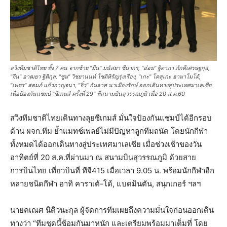
สวิงทีมชาติไทย ทั้ง 7 คน จากซ้าย "มีน" มนัสยา ซีมากร, "อ๋อม" ฐิตาภา ภักดีเศรษฐกุล,
"จีน" อาฒยา ฐิติกุล, "ซูม" วิชยานนท์ โชติหิรัญรุ่งเรือง, "เกะ" โคสุเกะ ฮามาโมโต้,
"เพชร" สดมภ์ แก้วกาญจนา, "จิ๋ว" กัมลาศ นาเมืองรักษ์ ออกเดินทางสู่ประเทศมาเลเซีย
เพื่อป้องกันแชมป์ "ซีเกมส์ ครั้งที่ 29" ที่สนามบินสุวรรณภูมิ เมื่อ 20 ส.ค.60
สวิงทีมชาติไทยเดินทางลุยซีเกมส์ มั่นใจป้องกันแชมป์ได้อีกรอบ
ด้าน ผจก.ทีม ย้ำแมทช์เพลย์ไม่มีปัญหาลูกทีมถนัด โดยนักกีฬา
ทั้งหมดได้ออกเดินทางสู่ประเทศมาเลเซีย เมื่อช่วงเช้าของวัน
อาทิตย์ที่ 20 ส.ค.ที่ผ่านมา ณ สนามบินสุวรรณภูมิ ด้วยสาย
การบินไทย เที่ยวบินที่ ทีจี415 เมื่อเวลา 9.05 น. พร้อมนักกีฬาอีก
หลายชนิดกีฬา อาทิ คาราเต้-โด้, แบดมินตัน, สนุกเกอร์ ฯลฯ
นายคเณศ นิติวนะกุล ผู้จัดการทีมเผยถึงความมั่นใจก่อนออกเดิน
ทางว่า “ทีมชุดนี้ซ้อมกันมาหนัก และเตรียมพร้อมมาเต็มที่ โดย