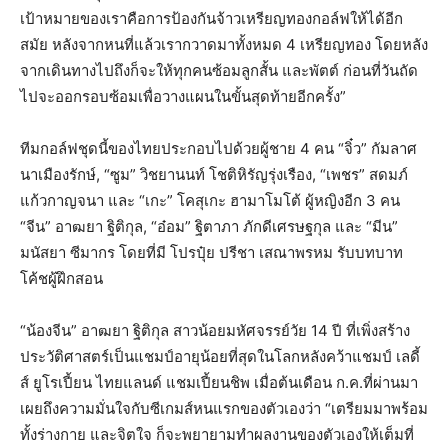
เป้าหมายของเราคือการป้องกันจ้าวเหรียญทองกอล์ฟให้ได้อีก
สมัย หลังจากหนที่แล้วเรากวาดมาทั้งหมด 4 เหรียญทอง โดยหลัง
จากเดินทางไปถึงก็จะให้ทุกคนซ้อมลูกสั้น และพัตต์ ก่อนที่วันถัด
ไปจะออกรอบซ้อมเพื่อวางแผนในขั้นสุดท้ายอีกครั้ง”
ทีมกอล์ฟชุดนี้ของไทยประกอบไปด้วยผู้ชาย 4 คน “จิ๋ว” กัมลาศ
นาเมืองรักษ์, “ซูม” วิชยานนท์ โชติหิรัญรุ่งเรือง, “เพชร” สดมภ์
แก้วกาญจนา และ “เกะ” โคสุเกะ ฮามาโมโต้ ผู้หญิงอีก 3 คน
“จีน” อาฒยา ฐิติกุล, “อ๋อม” ฐิตาภา ภักดีเศรษฐกุล และ “มีน”
มนัสยา ซีมากร โดยที่มี โปรปุ๋ย ปรีชา เสณาพรหม รับบทบาท
โค้ชผู้ฝึกสอน
“น้องจีน” อาฒยา ฐิติกุล สาวน้อยมหัศจรรย์วัย 14 ปี ที่เพิ่งสร้าง
ประวัติศาสตร์เป็นแชมป์อายุน้อยที่สุดในโลกหลังคว้าแชมป์ เลดี้
ส์ ยูโรเปี้ยน ไทยแลนด์ แชมเปี้ยนชิพ เมื่อต้นเดือน ก.ค.ที่ผ่านมา
เผยถึงความมั่นใจกับซีเกมส์หนแรกของตัวเองว่า “เตรียมมาพร้อม
ทั้งร่างกาย และจิตใจ ก็จะพยายามทำผลงานของตัวเองให้เต็มที่