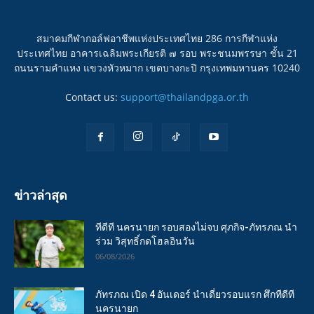
สมาคมกีฬากอล์ฟอาชีพแห่งประเทศไทย 286 การกีฬาแห่ง
ประเทศไทย อาคารเฉลิมพระเกียรติ ๗ รอบ พระชนมพรรษา ชั้น 21
ถนนรามคำแหง แขวงหัวหมาก เขตบางกะปิ กรุงเทพมหานคร 10240
Contact us:
support@thailandpga.or.th
ข่าวล่าสุด
ทีดีที นครนายก รอบสองไม่จบ ศุภกิจ-ภัทรภณ นำ
ร่วม วิสุทธิ์กดโฮลอินวัน
06/08/2026
ภัทรภณ เปิด 4 อันเดอร์ นำเดี่ยวรอบแรก ศึกทีดีที
นครนายก