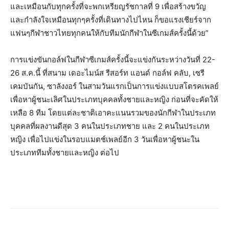
และเหมือนกับทุกครั้งที่จะพกเหรียญรัชกาลที่ 9 เพื่อสร้างขวัญ
และกำลังใจเหมือนทุกๆครั้งที่เดินทางไปไหน ก็ขอแรงเชียร์จาก
แฟนๆกีฬาชาวไทยทุกคนให้กับทีมนักกีฬาในซีเกมส์ครั้งนี้ด้วย”
การแข่งขันกอล์ฟในกีฬาซีเกมส์ครั้งนี้จะแข่งกันระหว่างวันที่ 22-
26 ส.ค.นี้ ที่สนาม เดอะไมน์ส รีสอร์ท แอนด์ กอล์ฟ คลับ, เซรี
เคมบันกัน, ซาลังงอร์ ในสามวันแรกเป็นการแข่งแบบสโตรคเพลย์
เพื่อหาผู้ชนะเลิศในประเภทบุคคลทั้งชายและหญิง ก่อนที่จะคัดให้
เหลือ 8 ทีม โดยแต่ละชาติเอาคะแนนรวมของนักกีฬาในประเภท
บุคคลที่ผลงานดีสุด 3 คนในประเภทชาย และ 2 คนในประเภท
หญิง เพื่อไปแข่งในรอบแมตช์เพลย์อีก 3 วันเพื่อหาผู้ชนะใน
ประเภททีมทั้งชายและหญิง ต่อไป