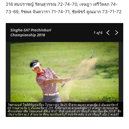
216 สมปราชญ์ รัตนสุวรรณ 72-74-70, เจษฎา เสรีวัลลภ 74-
73-69, รัชพล จันทวารา 71-74-71, ชัยพัชร์ คูณมาก 73-71-72
Singha-SAT Prachinburi
1
of 6
Championship 2018
วิชยานนท์ โชติหิรัญรุ่งเรือง โปรดาวรุ่ง วัย 21 ปี จาก พะเยา หวดเพิ่ม 3 อันเดอร์พาร์
ขว
69 รวมสามวัน 5 อันเดอร์พาร์ 211 รั้งที่สามร่วม ตามหลังผู้นำ 5 สโตรก จบรอบสาม
สอ
ศึกกอล์ฟอาชีพ ไทยแลนด์ พีจีเอ ทัวร์ "สิงห์ เอสเอที ปราจีนบุรี แชมเปี้ยนชิพ 2018" ชิง
เอ
เงินรางวัลรวม 2 ล้านบาท ที่สนามกบินทร์บุรี สปอร์ต คลับ จ.ปราจีนบุรี เมื่อ 2 พ.ย.61
กบิ