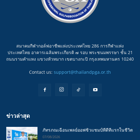
สมาคมกีฬากอล์ฟอาชีพแห่งประเทศไทย 286 การกีฬาแห่ง
ประเทศไทย อาคารเฉลิมพระเกียรติ ๗ รอบ พระชนมพรรษา ชั้น 21
ถนนรามคำแหง แขวงหัวหมาก เขตบางกะปิ กรุงเทพมหานคร 10240
Contact us:
support@thailandpga.or.th
ข่าวล่าสุด
ภัทรภณเฉือนเพลย์ออฟซิวแชมป์ทีดีทีแรกในชีวิต
07/08/2026