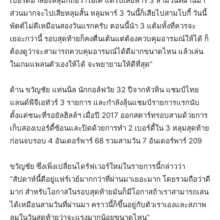
เบอร์ดี้มาสองหลุมก็ถือว่าโอเค แต่ไปเสียพาร์ 3 สามวันที่ผ่านมา
ส่วนมากจะไปเสียหลุมสั้น หลุมพาร์ 3 วันนี้ก็เสียไปสามโบกี้ วันนี้
พัตต์ไม่ดีเหมือนสองวันแรกครับ ตอนนี้นำ 3 แต้มทั้งที่ควรจะ
เยอะกว่านี้ รอบสุดท้ายก็คงตื่นเต้นแต่ต้องควบคุมอารมณ์ให้ได้ ก็
ต้องดูว่าจะสามารถควบคุมอารมณ์ได้ดีมากขนาดไหน แล้วเล่น
ในเกมแพลนตัวเองให้ได้ จะพยายามให้ดีที่สุด”
ด้าน ขวัญชัย แท่นนิล นักกอล์ฟวัย 32 ปีจากหัวหิน แชมป์ไทย
แลนด์พีจีเอทัวร์ 3 รายการ และกำลังลุ้นแชมป์รายการแรกนับ
ตั้งแต่ชนะที่รอยัลฮิลล์ฯ เมื่อปี 2017 ออกสตาร์ทรอบสามด้วยการ
เก็บสองเบอร์ดี้ซ้อนและปิดด้วยการทำ 2 เบอร์ดี้ใน 3 หลุมสุดท้าย
ก่อนจบรอบ 4 อันเดอร์พาร์ 68 รวมสามวัน 7 อันเดอร์พาร์ 209
ขวัญชัย ซึ่งเพิ่งเปลี่ยนไดร์ฟเวอร์ใหม่ในรายการนี้กล่าวว่า
“สัปดาห์นี้ตีอยู่แฟร์เวย์มากกว่าที่ผ่านมาเยอะมาก โดยรวมถือว่าดี
มาก สำหรับโอกาสในรอบสุดท้ายมันก็มีโอกาสถ้าเราสามารถเล่น
ได้เหมือนสามวันที่ผ่านมา คราวนี้ก็ขึ้นอยู่กับตัวเราเองและสภาพ
ลมในวันสุดท้ายว่าจะแรงมากน้อยขนาดไหน”