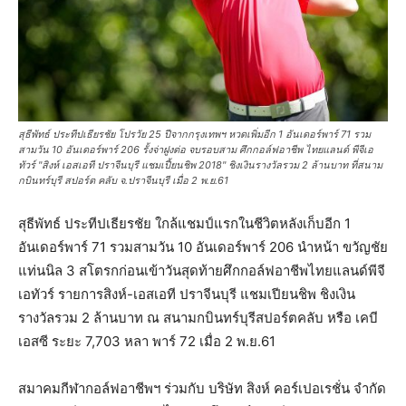
สุธีพัทธ์ ประทีปเธียรชัย โปรวัย 25 ปีจากกรุงเทพฯ หวดเพิ่มอีก 1 อันเดอร์พาร์ 71 รวม
สามวัน 10 อันเดอร์พาร์ 206 รั้งจ่าฝูงต่อ จบรอบสาม ศึกกอล์ฟอาชีพ ไทยแลนด์ พีจีเอ
ทัวร์ "สิงห์ เอสเอที ปราจีนบุรี แชมเปี้ยนชิพ 2018" ชิงเงินรางวัลรวม 2 ล้านบาท ที่สนาม
กบินทร์บุรี สปอร์ต คลับ จ.ปราจีนบุรี เมื่อ 2 พ.ย.61
สุธีพัทธ์ ประทีปเธียรชัย ใกล้แชมป์แรกในชีวิตหลังเก็บอีก 1
อันเดอร์พาร์ 71 รวมสามวัน 10 อันเดอร์พาร์ 206 นำหน้า ขวัญชัย
แท่นนิล 3 สโตรกก่อนเข้าวันสุดท้ายศึกกอล์ฟอาชีพไทยแลนด์พีจี
เอทัวร์ รายการสิงห์-เอสเอที ปราจีนบุรี แชมเปียนชิพ ชิงเงิน
รางวัลรวม 2 ล้านบาท ณ สนามกบินทร์บุรีสปอร์ตคลับ หรือ เคบี
เอสซี ระยะ 7,703 หลา พาร์ 72 เมื่อ 2 พ.ย.61
สมาคมกีฬากอล์ฟอาชีพฯ ร่วมกับ บริษัท สิงห์ คอร์เปอเรชั่น จำกัด