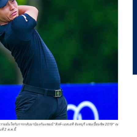
กความมั่นใจกับการกลับมาป้องกันแชมป์ "สิงห์-เอสเอที จันทบุรี แชมเปี้ยนชิพ 2019" ณ
่ 2 ต.ค.นี้