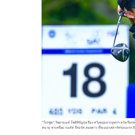
แห่ง
ประเทศไทย
"โปรซูม" วิชยานนท์ โชติหิรัญรุ่งเรือง สวิงหนุ่มจากอุดรฯ หวังเรีย
สนาม ชาเทรียม กอล์ฟ รีสอร์ต สอยดาว ที่จะออกสตาร์ทรอบแรกวันที