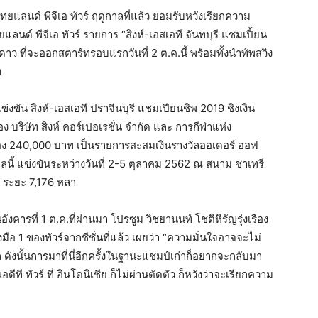
ไทยแลนด์ พีจีเอ ทัวร์ ฤดูกาลที่แล้ว ยอมรับหวังเรียกความ
นด์ พีจีเอ ทัวร์ รายการ “สิงห์-เอสเอที จันทบุรี แชมเปี้ยน
ว ที่จะออกสตาร์ทรอบแรกวันที่ 2 ต.ค.นี้ พร้อมทั้งนำทัพสวิง
ท
ัน สิงห์-เอสเอที ปราจีนบุรี แชมเปียนชิพ 2019 ชิงเงิน
บริษัท สิงห์ คอร์เปอเรชั่น จำกัด และ การกีฬาแห่ง
อง 240,000 บาท เป็นรายการสะสมเงินรางวัลออเดอร์ ออฟ
าลนี้ แข่งขันระหว่างวันที่ 2-5 ตุลาคม 2562 ณ สนาม ชาเทรี
1 ระยะ 7,176 หลา
งคารที่ 1 ต.ค.ที่ผ่านมา โปรซูม วิชยานนท์ โชติหิรัญรุ่งเรือง
ือ 1 ของทัวร์จากซีซั่นที่แล้ว เผยว่า “ความมั่นใจอาจจะไม่
นัก ดังนั้นการมาที่นี่อีกครั้งในฐานะแชมป์เก่าก็อยากจะกลับมา
อดีที ทัวร์ ที่ อินโดนิเซีย ก็ไม่ผ่านตัดตัว ก็หวังว่าจะเรียกความ