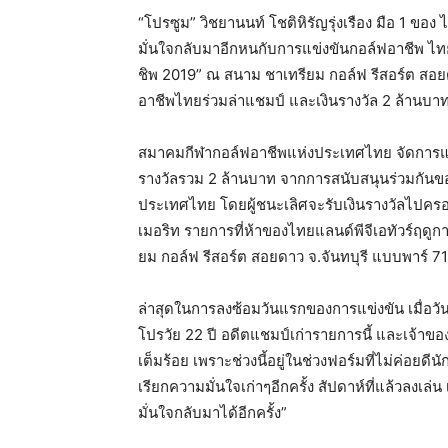
“โปรซูม” วิชยานนท์ โชติหิรัญรุ่งเรือง มือ 1 ของ 
มั่นใจกลับมาอีกหนกับการแข่งขันกอล์ฟอาชีพ ไทยแล
ชิพ 2019” ณ สนาม ชาเทรียม กอล์ฟ รีสอร์ต สอยดา
อาชีพไทยร่วมล่าแชมป์ และเงินรางวัล 2 ล้านบา
สมาคมกีฬากอล์ฟอาชีพแห่งประเทศไทย จัดการแข่งข
รางวัลรวม 2 ล้านบาท จากการสนับสนุนร่วมกันของ 
ประเทศไทย โดยผู้ชนะเลิศจะรับเงินรางวัลไปคร
เมอริท รายการที่ห้าของไทยแลนด์พีจีเอทัวร์ฤดูก
ยม กอล์ฟ รีสอร์ต สอยดาว จ.จันทบุรี แบบพาร์ 7
ล่าสุดในการลงซ้อมวันแรกของการแข่งขัน เมื่อวันอั
โปรวัย 22 ปี อดีตแชมป์เก่ารายการนี้ และเจ้าของม
เต็มร้อย เพราะช่วงนี้อยู่ในช่วงฟอร์มที่ไม่ค่อยดี
เรียกความมั่นใจเก่าๆอีกครั้ง สัปดาห์ที่แล้วลงเล่น เ
มั่นใจกลับมาได้อีกครั้ง”