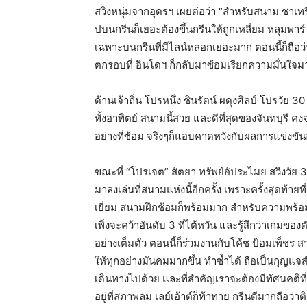
สวิงหนุ่มจากอุดรฯ เผยต่อว่า “สำหรับสนาม ชาเทร
ปบนกรีนก็เยอะต้องขึ้นกรีนให้ถูกเหลี่ยม หลุมพา
เฉพาะบนกรีนที่มีไลน์หลอกเยอะมาก ตอนนี้ก็ถือว
ตกรอบที่ อินโดฯ ก็กลับมาซ้อมเรียกความมั่นใจมาไ
ด้านเจ้าถิ่น โปรหนึ่ง ชินรัตน์ ผดุงศิลป์ โปรวัย 
ทั้งอาทิตย์ สนามนี้สวย และดีที่สุดของจันทบุรี คง
อย่างที่ซ้อม จริงๆก็แอบคาดหวังกับผลการแข่งขั
ขณะที่ “โปรเจต” สัตยา ทรัพย์อัประไมย สวิงวัย 35 
มาลงเล่นที่สนามแห่งนี้อีกครั้ง เพราะครั้งสุดท้
เยี่ยม สนามฝึกซ้อมก็พร้อมมาก สำหรับความพร้อมขอ
เพิ่งจะคว้าอันดับ 3 ที่ไต้หวัน และรู้สึกว่าเกมของต
อย่างเต็มตัว ตอนนี้ก็ร่วมงานกับโค้ช ป้อมเพ็ชร สา
ให้ทุกอย่างมันคมมากขึ้น ทำซ้ำได้ ถือเป็นกุญแจ
เดินทางไปด้วย และที่สำคัญเราจะต้องมีทัศนคติที
อยู่ที่สภาพลม เลย์เอ้าต์ก็ท้าทาย กรีนดีมากถือว