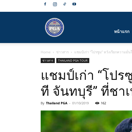
สมาคม
หน้าแรก
Home
ข่าวสาร
แชมป์เก่า “โปรซูม” หวังเรียกความมั่นใจส
กีฬา
ข่าวสาร
THAILAND PGA TOUR
แชมป์เก่า “โปรซู
ที จันทบุรี” ที่ชา
กอล์ฟ
By
Thailand PGA
-
01/10/2019
162
อาชีพ