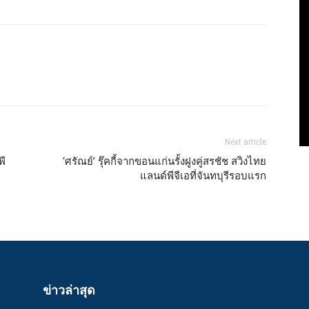
Next article
พี
‘ศรัณย์’ รุ๊คกี้จากขอนแก่นรั้งฝูงคู่สรชัช สวิงไทย
แลนด์พีจีเอที่จันทบุรีรอบแรก
ข่าวล่าสุด