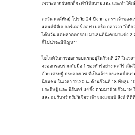
เพราะหากฝนตกก็จะทำให้สนามแฉะ และทำให้เล่
ตะวัน พงศ์พันธุ์ โปรวัย 24 ปีจาก อุดรฯ เจ้าของแช
แลนด์พีจีเอ ออร์เดอร์ ออฟ เมอริต กล่าวว่า “ก็ถือ
ไต้หวัน แต่พลาดตกรอบ มาเล่นที่นี่เคยมาแข่ง 2 ค
ก็ไม่น่าจะมีปัญหา”
ไฮไลท์ในการออกรอบแรกอยู่ในก๊วนที่ 27 ในเวลา 12.
จะออกรอบร่วมกับมือ 1 ของทัวร์อย่าง พศวีร์ เลิศวิไล
ด้วย เศรษฐี ประคองเวช ที่เป็นเจ้าของแชมป์สนา
นิยมชน ในเวลา 12.20 น. ด้านก๊วนที่ 18 ที่หลุม 10
ประดิษฐ์ และ นิรันดร์ แซ่อึ้ง ตามมาด้วยก๊วน 19 
และ อมรินทร์ กรัยวิเชียร เจ้าของแชมป์ สิงห์ ทีด