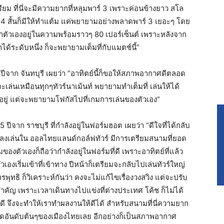
ียม ที่นี่จะมีความยากที่หลุมพาร์ 3 เพราะค่อนข้างยาว สโล
ร์ 4 สั้นก็มีให้ทำแต้ม แค่พยายามอย่างพลาดพาร์ 3 เยอะๆ โดย
่าตัวเองอยู่ในความพร้อมราวๆ 80 เปอร์เซ็นต์ เพราะหลังจาก
ด้ระดับหนึ่ง ก็จะพยายามเต็มที่กับแมตช์นี้”
30 ปีจาก จันทบุรี เผยว่า “อาทิตย์นี้ก็ขอให้สภาพอากาศดีตลอด
จะเล่นเหมือนทุกๆทัวร์นาเม้นท์ พยายามทำเต็มที่ เล่นให้ได้
นอยู่ แต่จะพยายามโฟกัสไปที่เกมการเล่นของตัวเอง”
ปีจาก ราชบุรี ที่กำลังอยู่ในฟอร์มฮอต เผยว่า “ดีใจที่ได้กลับ
ายที่ลงเล่นใน ออลไทยแลนด์กอล์ฟทัวร์ มีการเตรียมสนามที่ยอด
งตัวเองก็ถือว่ากำลังอยู่ในฟอร์มที่ดี เพราะอาทิตย์ที่แล้ว
ัวเองเริ่มเข้าที่เข้าทาง ปีหน้าก็เตรียมจะกลับไปเล่นทัวร์ใหญ่
รพุทธิ ก็วิเคราะห์กันว่า คงจะไม่แก้ไขเรื่องวงสวิง แต่จะปรับ
สำคัญ เพราะเวลาเดินทางไปแข่งที่ต่างประเทศ โค้ช ก็ไม่ได้
่ดี จึงจะทำให้เราทำผลงานให้ดีได้ สำหรับสนามที่นี่ความยาก
่าติดอันดับต้นๆของเมืองไทยเลย อีกอย่างก็เป็นสภาพอากาศ