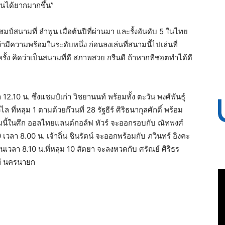
นได้ยากมากขึ้น”
มป์สนามที่ ลำพูน เมื่อต้นปีที่ผ่านมา และรั้งอันดับ 5 ในไทย
ว่ามีความพร้อมในระดับหนึ่ง ก่อนลงเล่นที่สนามนี้ไปเล่นที่
รั้ง คิดว่าเป็นสนามที่ดี สภาพสวย กรีนดี ถ้าหากทีชอตทำได้ดี
10 น. ซึ่งแชมป์เก่า วิชยานนท์ พร้อมทั้ง ตะวัน พงศ์พันธุ์
 ที่หลุม 1 ตามด้วยก๊วนที่ 28 รัฐธีร์ ศิริธนากุลศักดิ์ พร้อม
มนี้ในศึก ออลไทยแลนด์กอล์ฟ ทัวร์ จะออกรอบกับ ณัทพงศ์
 เวลา 8.00 น. เจ้าถิ่น ชินรัตน์ จะออกพร้อมกับ ภวินทร์ อิงคะ
ในเวลา 8.10 น.ที่หลุม 10 สัตยา จะลงหวดกับ ศรัณย์ ศิริธร
ีที นครนายก