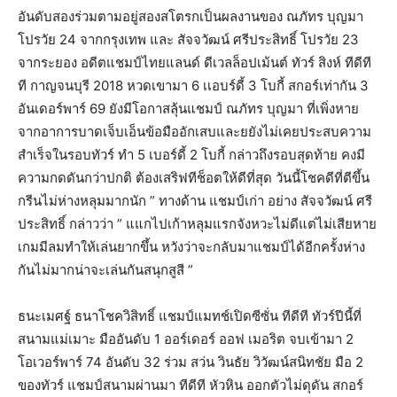
อันดับสองร่วมตามอยู่สองสโตรกเป็นผลงานของ ณภัทร บุญมา
โปรวัย 24 จากกรุงเทพ และ สัจจวัฒน์ ศรีประสิทธิ์ โปรวัย 23
จากระยอง อดีตแชมป์ไทยแลนด์ ดีเวลล็อปเม้นต์ ทัวร์ สิงห์ ทีดีที
ที กาญจนบุรี 2018 หวดเขามา 6 เเอบร์ดี้ 3 โบกี้ สกอร์เท่ากัน 3
อันเดอร์พาร์ 69 ยังมีโอกาสลุ้นแชมป์ ณภัทร บุญมา ที่เพิ่งหาย
จากอาการบาดเจ็บเอ็นข้อมืออักเสบและยยังไม่เคยประสบความ
สำเร็จในรอบทัวร์ ทำ 5 เบอร์ดี้ 2 โบกี้ กล่าวถึงรอบสุดท้าย คงมี
ความกดดันกว่าปกติ ต้องเสริฟทีช็อตให้ดีที่สุด วันนี้โชคดีที่ตีขึ้น
กรีนไม่ห่างหลุมมากนัก ” ทางด้าน แชมป์เก่า อย่าง สัจจวัฒน์ ศรี
ประสิทธิ์ กล่าวว่า ” แแกไปเก้าหลุมแรกจังหวะไม่ดีแต่ไม่เสียหาย
เกมมีลมทำให้เล่นยากขึ้น หวังว่าจะกลับมาแชมป์ได้อีกครั้งห่าง
กันไม่มากน่าจะเล่นกันสนุกสูสี ”
ธนะเมศฐ์ ธนาโชควิสิทธิ์ แชมป์แมทช์เปิดซีซั่น ทีดีที ทัวร์ปีนี้ที่
สนามแม่เมาะ มืออันดับ 1 ออร์เดอร์ ออฟ เมอริต จบเข้ามา 2
โอเวอร์พาร์ 74 อันดับ 32 ร่วม สว่น วินธัย วิวัฒน์สนิทชัย มือ 2
ของทัวร์ แชมป์สนามผ่านมา ทีดีที หัวหิน ออกตัวไม่ดุดัน สกอร์