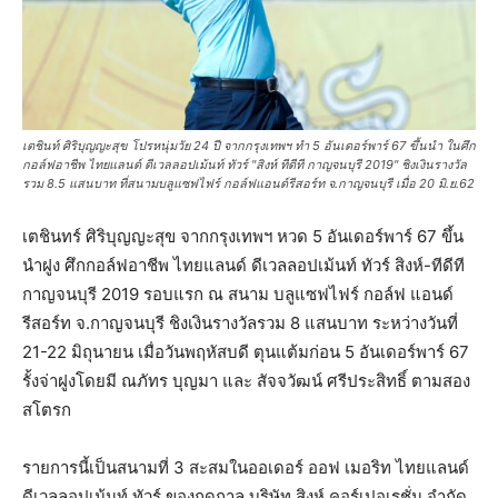
เตชินท์ ศิริบุญญะสุข โปรหนุ่มวัย 24 ปี จากกรุงเทพฯ ทำ 5 อันเดอร์พาร์ 67 ขึ้นนำ ในศึก
กอล์ฟอาชีพ ไทยแลนด์ ดีเวลลอปเม้นท์ ทัวร์ "สิงห์ ทีดีที กาญจนบุรี 2019" ชิงเงินรางวัล
รวม 8.5 แสนบาท ที่สนามบลูแซฟไฟร์ กอล์ฟแอนด์รีสอร์ท จ.กาญจนบุรี เมื่อ 20 มิ.ย.62
เตชินทร์ ศิริบุญญะสุข จากกรุงเทพฯ หวด 5 อันเดอร์พาร์ 67 ขึ้น
นำฝูง ศึกกอล์ฟอาชีพ ไทยแลนด์ ดีเวลลอปเม้นท์ ทัวร์ สิงห์-ทีดีที
กาญจนบุรี 2019 รอบแรก ณ สนาม บลูแซฟไฟร์ กอล์ฟ แอนด์
รีสอร์ท จ.กาญจนบุรี ชิงเงินรางวัลรวม 8 แสนบาท ระหว่างวันที่
21-22 มิถุนายน เมื่อวันพฤหัสบดี ตุนแต้มก่อน 5 อันเดอร์พาร์ 67
รั้งจ่าฝูงโดยมี ณภัทร บุญมา และ สัจจวัฒน์ ศรีประสิทธิ์ ตามสอง
สโตรก
รายการนี้เป็นสนามที่ 3 สะสมในออเดอร์ ออฟ เมอริท ไทยแลนด์
ดีเวลลอปเม้นท์ ทัวร์ ของฤดูกาล บริษัท สิงห์ คอร์เปอเรชั่น จำกัด