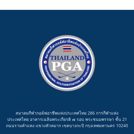
สมาคมกีฬากอล์ฟอาชีพแห่งประเทศไทย 286 การกีฬาแห่ง
ประเทศไทย อาคารเฉลิมพระเกียรติ ๗ รอบ พระชนมพรรษา ชั้น 21
ถนนรามคำแหง แขวงหัวหมาก เขตบางกะปิ กรุงเทพมหานคร 10240