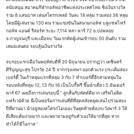
สนับสนุน สมาคมกีฬากอล์ฟอาชีพแห่งประเทศไทย ชิงเงินรางวัล
รวม 8 แสนบาท เล่นสโตรกเพลย์ วันละ 18 หลุม รวมสอง 36 หลุม
โดยมีผู้เล่นรวม 130 คน ร่วมแข่งขันในสนามกอล์ฟ บลูแซฟไฟร์
กอล์ฟ แอนด์ รีสอร์ท ระยะ 7,114 หลา พาร์ 72 อ.บ่อพลอย
จ.กาญจนบุรี และเมื่อจบ วันแรกคัดผู้เล่นเข้ารอบ 50 อันดับ รวม
เสมอเล่นต่อ รอบลุ้นเงินรางวัล
จบรอบแรกเมื่อวันพฤหัสบดีที่ 20 มิถุนายน ปรากฏว่า เตชินทร์
ศิริบุญญะสุข โปรวัย 24 ปี จากกรุงเทพฯ ออกตัวแรง ประเดิมสอง
เบอร์ดี้ ในเก้าหลุมแรกที่หลุม 3 กับ 7 ทำเบอร์ดี้อีกสามหลุมใน
รอบหลังที่หลุม 12, 13 กับ 16 เป็นโบกี้ฟรี ขึ้นนำเดี่ยว 5 อันเดอร์
พาร์ 67 เผยถึงการเล่นรอบนี้ ” ลูกสั้นกับพัตต์ดีมาก เสริฟไม่ผิด
แฟร์เวย์ด้วย นี่เป็นฟอร์มการเล่นที่ดีที่สุดหลังหยุดเล่นไปร่วมสอง
ปีที่ผ่านมา นำอยู่สองสโตรกไม่เยอะวันสุดท้ายต้องระวังพาร์ 3 ให้
ดีเสียแต้มง่ายมาก และพยายามอยู่กับตัวเองให้มากที่สุด หาก
ทำได้ก็มีโอกาส ”