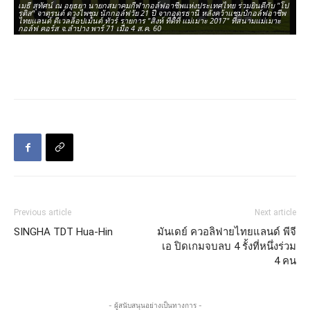
เมธี สุทัศน์ ณ อยุธยา นายกสมาคมกีฬากอล์ฟอาชีพแห่งประเทศไทย ร่วมยินดีกับ "โป
รดิส" จาตุรนต์ ดวงไพชุม นักกอล์ฟวัย 21 ปี จากอุดรธานี หลังคว้าแชมป์กอล์ฟอาชีพ
ไทยแลนด์ ดีเวลล็อปเม้นต์ ทัวร์ รายการ "สิงห์ ทีดีที แม่เมาะ 2017" ที่สนามแม่เมาะ
กอล์ฟ คอร์ส จ.ลำปาง พาร์ 71 เมื่อ 4 ส.ค. 60
Previous article
Next article
SINGHA TDT Hua-Hin
มันเดย์ ควอลิฟายไทยแลนด์ พีจี
เอ ปิดเกมจบลบ 4 รั้งที่หนึ่งร่วม
4 คน
- ผู้สนับสนุนอย่างเป็นทางการ -