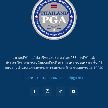
สมาคมกีฬากอล์ฟอาชีพแห่งประเทศไทย 286 การกีฬาแห่ง
ประเทศไทย อาคารเฉลิมพระเกียรติ ๗ รอบ พระชนมพรรษา ชั้น 21
ถนนรามคำแหง แขวงหัวหมาก เขตบางกะปิ กรุงเทพมหานคร 10240
Contact us:
support@thailandpga.or.th