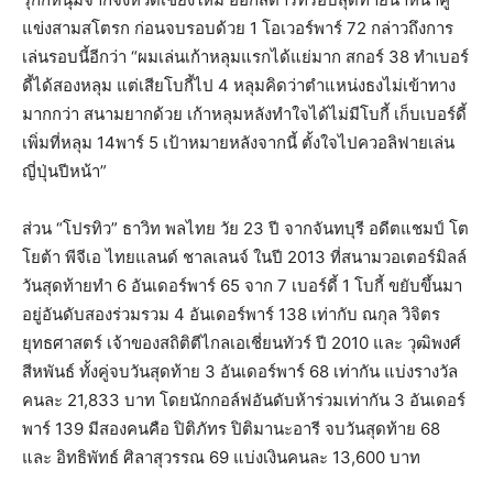
แข่งสามสโตรก ก่อนจบรอบด้วย 1 โอเวอร์พาร์ 72 กล่าวถึงการ
เล่นรอบนี้อีกว่า “ผมเล่นเก้าหลุมแรกได้แย่มาก สกอร์ 38 ทำเบอร์
ดี้ได้สองหลุม แต่เสียโบกี้ไป 4 หลุมคิดว่าตำแหน่งธงไม่เข้าทาง
มากกว่า สนามยากด้วย เก้าหลุมหลังทำใจได้ไม่มีโบกี้ เก็บเบอร์ดี้
เพิ่มที่หลุม 14พาร์ 5 เป้าหมายหลังจากนี้ ตั้งใจไปควอลิฟายเล่น
ญี่ปุ่นปีหน้า”
ส่วน “โปรทิว” ธาวิท พลไทย วัย 23 ปี จากจันทบุรี อดีตแชมป์ โต
โยต้า พีจีเอ ไทยแลนด์ ชาลเลนจ์ ในปี 2013 ที่สนามวอเตอร์มิลล์
วันสุดท้ายทำ 6 อันเดอร์พาร์ 65 จาก 7 เบอร์ดี้ 1 โบกี้ ขยับขึ้นมา
อยู่อันดับสองร่วมรวม 4 อันเดอร์พาร์ 138 เท่ากับ ณกุล วิจิตร
ยุทธศาสตร์ เจ้าของสถิติตีไกลเอเชี่ยนทัวร์ ปี 2010 และ วุฒิพงศ์
สีหพันธ์ ทั้งคู่จบวันสุดท้าย 3 อันเดอร์พาร์ 68 เท่ากัน แบ่งรางวัล
คนละ 21,833 บาท โดยนักกอล์ฟอันดับห้าร่วมเท่ากัน 3 อันเดอร์
พาร์ 139 มีสองคนคือ ปิติภัทร ปิติมานะอารี จบวันสุดท้าย 68
และ อิทธิพัทธ์ ศิลาสุวรรณ 69 แบ่งเงินคนละ 13,600 บาท