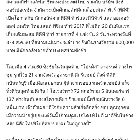
สมาคมกีฬากอล์ฟอาชีพแห่งประเทศไทย ร่วมกับ บริษัท สิงห์
คอร์เปอเรชั่น จำกัด ระเบิดศึกกอล์ฟดีเวลล็อปเม้นต์ ทัวร์ (ทีดีที)
เปิดโอกาสกับ นักกอล์ฟจากทีดีที ทัวร์และมินิทัวร์ และ ออเดอร์
ออฟ เมอริท ไทยแลนด์ พีจีเอ ทัวร์ 2017 ที่ไม่ติด 20 อันดับแรก
เก็บแต้มสะสม ทีดีที ทัวร์ รายการที่ 4 แข่งขัน 2 วัน ระหว่างวันที่
3-4 ส.ค.60 ที่สนามแม่เมาะ จ.ลำปาง ชิงเงินรางวัลรวม 600,000
บาท มีนักกอล์ฟจากทั่วประเทศร่วมชิงชัย
โดยเมื่อ 4 ส.ค.60 ชิงชัยในวันสุดท้าย “โปรดิส” จาตุรนต์ ดวงไพ
ชุม รุกกี้วัย 21 จากจังหวัดอุดรธานี ดีกรีแชมป์ สิงห์ ทีดีที
กบินทร์บุรี เมื่อเดือนเมษายน ผู้นำจากรอบแรกคว้าแชมป์สำเร็จ
ทั้งที่วันสุดท้ายตีเกิน 1 โอเวอร์พาร์ 72 สกอร์รวม 5 อันเดอร์พาร์
137 ห่างอันดับสองสโตรกเดียว ซิวแชมป์นี้พร้อมเงินรางวัล 6
หมื่นบาท เจ้าตัวเผย “ดีใจกับความสำเร็จอีกครั้ง ขอบคุณทุกคน
เมื่อวานนำอยู่เยอะแต่วันนี้ เก้าหลุมแรกไดรฟ์ไม่ดี มาดีขึ้นในช่วง
หลัง นี่คือโทรฟี่ใบที่สองของผมในฤดูกาลนี้”
รุกกี้หนุ่มจากจังหวัดเชียงใหม่ ออกสตาร์ทรอบสุดท้ายนำหน้าคู่