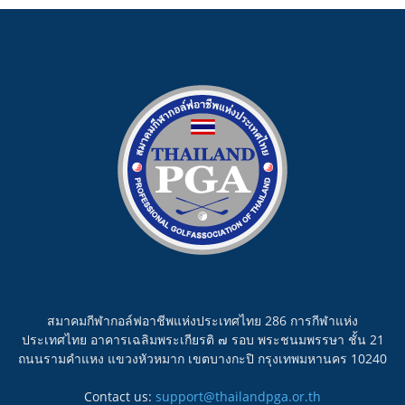
สมาคมกีฬากอล์ฟอาชีพแห่งประเทศไทย 286 การกีฬาแห่ง
ประเทศไทย อาคารเฉลิมพระเกียรติ ๗ รอบ พระชนมพรรษา ชั้น 21
ถนนรามคำแหง แขวงหัวหมาก เขตบางกะปิ กรุงเทพมหานคร 10240
Contact us:
support@thailandpga.or.th