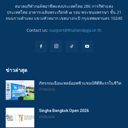
สมาคมกีฬากอล์ฟอาชีพแห่งประเทศไทย 286 การกีฬาแห่ง
ประเทศไทย อาคารเฉลิมพระเกียรติ ๗ รอบ พระชนมพรรษา ชั้น 21
ถนนรามคำแหง แขวงหัวหมาก เขตบางกะปิ กรุงเทพมหานคร 10240
Contact us:
support@thailandpga.or.th
ข่าวล่าสุด
ภัทรภณเฉือนเพลย์ออฟซิวแชมป์ทีดีทีแรกในชีวิต
07/08/2026
Singha Bangkok Open 2026
07/08/2026