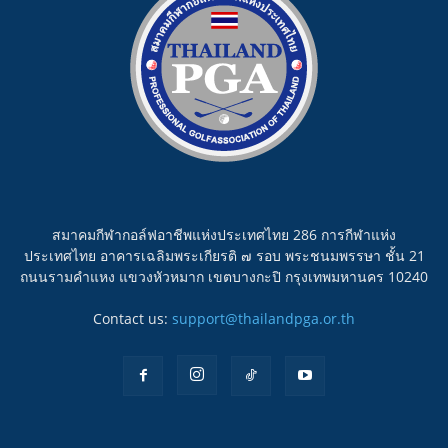
สมาคมกีฬากอล์ฟอาชีพแห่งประเทศไทย 286 การกีฬาแห่ง
ประเทศไทย อาคารเฉลิมพระเกียรติ ๗ รอบ พระชนมพรรษา ชั้น 21
ถนนรามคำแหง แขวงหัวหมาก เขตบางกะปิ กรุงเทพมหานคร 10240
Contact us:
support@thailandpga.or.th