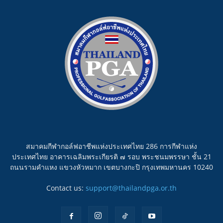
สมาคมกีฬากอล์ฟอาชีพแห่งประเทศไทย 286 การกีฬาแห่ง
ประเทศไทย อาคารเฉลิมพระเกียรติ ๗ รอบ พระชนมพรรษา ชั้น 21
ถนนรามคำแหง แขวงหัวหมาก เขตบางกะปิ กรุงเทพมหานคร 10240
Contact us:
support@thailandpga.or.th