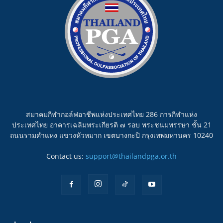
สมาคมกีฬากอล์ฟอาชีพแห่งประเทศไทย 286 การกีฬาแห่ง
ประเทศไทย อาคารเฉลิมพระเกียรติ ๗ รอบ พระชนมพรรษา ชั้น 21
ถนนรามคำแหง แขวงหัวหมาก เขตบางกะปิ กรุงเทพมหานคร 10240
Contact us:
support@thailandpga.or.th