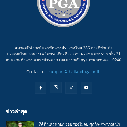
สมาคมกีฬากอล์ฟอาชีพแห่งประเทศไทย 286 การกีฬาแห่ง
ประเทศไทย อาคารเฉลิมพระเกียรติ ๗ รอบ พระชนมพรรษา ชั้น 21
ถนนรามคำแหง แขวงหัวหมาก เขตบางกะปิ กรุงเทพมหานคร 10240
Contact us:
support@thailandpga.or.th
ข่าวล่าสุด
ทีดีที นครนายก รอบสองไม่จบ ศุภกิจ-ภัทรภณ นำ