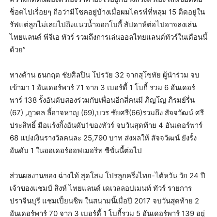
ช็อตไปเรื่อยๆ ถือว่ามีโชคอยู่บ้างเมื่อผมไดรฟ์ที่หลุม 15 ติดอยู่ใน
รัฟแต่ลูกไม่เลยไปถึงแนวน้ำออกโบกี้ สัปดาห์ต่อไปอาจลงเล่น
ไทยแลนด์ พีจีเอ ทัวร์ รวมถึงการเล่นออลไทยแลนด์ทัวร์ในเดือนนี้
ด้วย”
ทางด้าน ธนกฤต ชัยศิลปิน โปรวัย 32 จากสุโขทัย ผู้นำร่วม จบ
เข้ามา 1 อันเดอร์พาร์ 71 จาก 3 เบอร์ดี้ 1 โบกี้ รวม 6 อันเดอร์
พาร์ 138 รั้งอันดับสองร่วมกับเพื่อนอีกสี่คนมี ภิญโญ ภิรมย์รื่น
(67) ,ภูวดล ลี้อาจหาญ (69),บวร ชัยศรี(66)รวมถึง สัจจวัฒน์ ศรี
ประสิทธิ์ มือแร้งกิ้งอันดับ1ของทัวร์ จบวันสุดท้าย 4 อันเดอร์พาร์
68 แบ่งเงินรางวัลคนละ 25,790 บาท ส่งผลให้ สัจจวัฒน์ ยังรั้ง
อันดับ 1 ในออเดอร์ออฟเมอริท ซีซั่นนี้ต่อไป
ส่วนผลงานของ ฉ่างไท้ สุดโสม โปรลูกครึ่งไทย-ไต้หวัน วัย 24 ปี
เจ้าของแชมป์ สิงห์ ไทยแลนด์ เดเวลลอปเมนท์ ทัวร์ รายการ
ปราจีนบุรี แชมเปี้ยนชิพ ในสนามนี้เมื่อปี 2017 จบวันสุดท้าย 2
อันเดอร์พาร์ 70 จาก 3 เบอร์ดี้ 1 โบกี้รวม 5 อันเดอร์พาร์ 139 อยู่