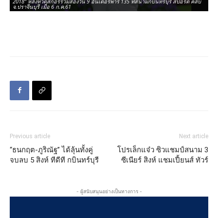
2018" หลังหวดสกอร์รวมสองวัน 9 อันเดอร์พาร์ 135 ที่สนามกบินทร์บุรี สปอร์ต คลับ
20
จ.ปราจีนบุรี เมื่อ 6 ก.ค.61
จ.ป
Previous article
Next article
“ธนกฤต-ภูริณัฐ” ได้ลุ้นทั้งคู่
โปรเล็กแจ๋ว ซิวแชมป์สนาม 3
จบลบ 5 สิงห์ ทีดีที กบินทร์บุรี
ซีเนียร์ สิงห์ แชมเปี้ยนส์ ทัวร์
- ผู้สนับสนุนอย่างเป็นทางการ -