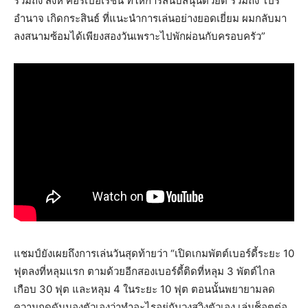
รวมถึง สิงห์ คอร์เปอเรชั่น ที่ให้การสนับสนุนด้วยดี รวมถึง โปร
อำนาจ เกิดกระสินธ์ ที่แนะนำการเล่นอย่างยอดเยี่ยม ผมกลับมา
ลงสนามซ้อมได้เพียงสองวันเพราะไปพักผ่อนกับครอบครัว”
แชมป์ยังเผยถึงการเล่นวันสุดท้ายว่า “เปิดเกมพัตต์เบอร์ดี้ระยะ 10
ฟุตลงที่หลุมแรก ตามด้วยอีกสองเบอร์ดี้ติดที่หลุม 3 พัตต์ไกล
เกือบ 30 ฟุต และหลุม 4 ในระยะ 10 ฟุต ตอนนั้นพยายามลด
ความกดดันมองตัวเองว่าทำอะไรอยู่กับวงสวิงตัวเอง เล่นช็อตต่อ