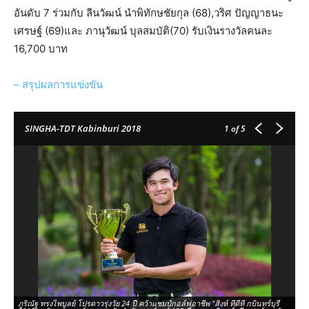
อันดับ 7 ร่วมกับ ลีนวัฒน์ นำพิทักษชัยกุล (68),วริศ ปัญญาธนะ
เศรษฐ์ (69)และ ภานุวัฒน์ บุลสมบัติ(70) รับเงินรางวัลคนละ
16,700 บาท
– สรุปผลการแข่งขัน
SINGHA-TDT Kabinburi 2018
1
of 5
ภูริณัฐ ทรงไพบูลย์ โปรดาวรุ่งวัย 24 ปี คว้าแชมป์กอล์ฟอาชีพ "สิงห์ ทีดีที กบินทร์บุรี
ภูร