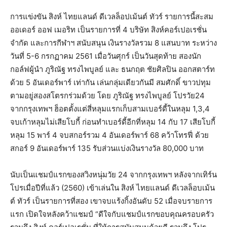
การแข่งขัน สิงห์ ไทยแลนด์ ดีเวลล็อปเม้นต์ ทัวร์ รายการนี้สะสม
ออเดอร์ ออฟ เมอริท เป็นรายการที่ 4 บริษัท สิงห์คอร์เปอเรชั่น
จำกัด และการกีฬาฯ สนับสนุน เงินรางวัลรวม 8 แสนบาท ระหว่าง
วันที่ 5-6 กรกฏาคม 2561 เมื่อวันศุกร์ เป็นวันสุดท้าย สองนัก
กอล์ฟผู้นำ ภูริณัฐ ทรงไพบูลย์ และ ธนกฤต ชัยศิลปิน ออกสตาร์ท
ด้วย 5 อันเดอร์พาร์ เท่ากัน เล่นกลุ่มเดียวกันมี สมศักดิ์ ขาวปทุม
ตามอยู่สองสโตรกร่วมด้วย โดย ภูริณัฐ ทรงไพบูลย์ โปรวัย24
จากกรุงเทพฯ ฮ็อตตั้งแต่สี่หลุมแรกเก็บสามเบอร์ดี้ในหลุม 1,3,4
จบเก้าหลุมไม่เสียโบกี้ ก่อนทำเบอร์ดี้อีกที่หลุม 14 กับ 17 เสียโบกี้
หลุม 15 พาร์ 4 จบสกอร์รวม 4 อันเดอร์พาร์ 68 คว้าโทรฟี่ ด้วย
สกอร์ 9 อันเดอร์พาร์ 135 รับส่วนแบ่งเงินรางวัล 80,000 บาท
นับเป็นแชมป์แรกของสวิงหนุ่มวัย 24 จากกรุงเทพฯ หลังจากเทิร์น
โปรเมื่อปีที่แล้ว (2560) เข้าเล่นใน สิงห์ ไทยแลนด์ ดีเวลล็อบเม้น
ต์ ทัวร์ เป็นรายการที่สอง เขาจบแร้งกิ้งอันดับ 52 เมื่อจบรายการ
แรก เปิดใจหลังคว้าแชมป์ “ดีใจกับแชมป์แรกขอบคุณครอบครัว