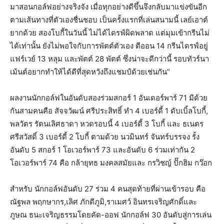
มาสอนกอล์ฟอย่างจริงจัง เมื่อทุกอย่างดีขึ้นจึงกลับมาแข่งขันอีก
ตามเส้นทางที่ตัวเองชื่นชอบ เป็นครั้งแรกที่เล่นสนามนี้ เลย์เอาต์
ยากด้วย สองโบกี้ในวันนี้ ไม่ได้ไดรฟ์ผิดพลาด แต่มุมเข้ากรีนไม่
ได้เท่านั้น ยังไม่พอใจกับการพัตต์ตัวเอง ตีออน 14 กรีนไดรฟ์อยู่
แฟร์เวย์ 13 หลุม และพัตต์ 28 พัตต์ ซึ่งน่าจะดีกว่านี้ รอบทัวร์นา
เม้นต์อยากทำให้ได้ดีที่สุดหวังถึงแชมป์ด้วยเช่นกัน”
ผลงานนักกอล์ฟในอันดับสองร่วมสกอร์ 1 อันเดอร์พาร์ 71 มีด้วย
กันสามคนคือ สัจจวัฒน์ ศรีประสิทธิ์ ทำ 4 เบอร์ดี้ 1 ดับเบิ้ลโบกี้,
พลวัตร รัตนเลิศธาดา หวดรอบนี้ 4 เบอร์ดี้ 3 โบกี้ และ ธเนตร
ศรีสวัสดิ์ 3 เบอร์ดี้ 2 โบกี้ ตามด้วย นวมินทร์ จันทร์บรรจง รั้ง
อันดับ 5 สกอร์ 1 โอเวอร์พาร์ 73 และอันดับ 6 ร่วมเท่ากัน 2
โอเวอร์พาร์ 74 คือ กล้ายุทธ มงคลสมัยและ กรวิชญ์ ปั๊กฮิม กว๊อก
สำหรับ นักกอล์ฟอันดับ 27 ร่วม 4 คนสุดท้ายที่ผ่านเข้ารอบ คือ
ณัฐพล พฤกษากร,เลิศ ภักดีภูมิ,ราเมศว์ อินทรเจริญศักดิ์และ
ภูษณ ธนะเจริญธรรมโดยคัด-ออฟ นักกอล์ฟ 30 อันดับสู่การเล่น