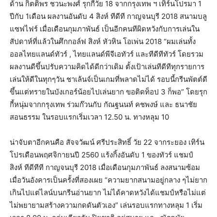
ด้าน กิตติพร ชวนะพงศ์ รุกกี้วัย 18 จากกรุงเทพ ฯ เทิร์นโปรมา 1
ปีกับ 1เดือน ผลงานอันดับ 4 สิงห์ ทีดีที กาญจนบุรี 2018 สนามบลู
แซฟไฟร์ เมื่อเดือนกุมภาพันธ์ เป็นอีกคนทีผิดหวังกับการเล่นใน
สัปดาห์ที่แล้วในศึกกอล์ฟ สิงห์ หัวหิน โอเพ่น 2018 “ผมเล่นทั้ง
ออลไทยแลนด์ทัวร์ , ไทยแลนด์พีจีเอทัวร์ และทีดีทีทัวร์ โดยรวม
ผลงานดีขึ้นปรับความคิดได้ดีกว่าเดิม ตั้งเป้าเล่นทีดีทีทุกรายการ
เล่นให้ดีในทุกๆวัน ชาเล้นจ์เป็นเกมที่พลาดไม่ได้ รอบนี้กรีนพัตต์ดี
ขึ้นแต่ทรายในบังเกอร์น้อยไปเล่นยาก ขอติดท็อป 3 ก็พอ” โดยรุก
กี้หนุ่มจากกรุงเทพ ร่วมก๊วนกับ กัณฐนนท์ คชพงษ์ และ ธนาชัย
สอนธรรม ในรอบแรกเริ่มเวลา 12.50 น. ทางหลุม 10
น่าจับตาอีกคนคือ สัจจวัฒน์ ศรีประสิทธิ์ วัย 22 จากระยอง เทิร์น
โปรเดือนพฤศจิกายนปี 2560 แร้งกิ้งอันดับ 1 ของทัวร์ แชมป์
สิงห์ ทีดีทีที กาญจนบุรี 2018 เมื่อเดือนกุมภาพันธ์ ลงสนามซ้อม
เมื่อวันอังคารเป็นครั้งที่สองเผย “ความยากสนามอยู่กลาง ๆไม่ยาก
เกินไปแต่ไลน์บนกรีนอ่านยาก ไม่ได้คาดหวังได้แชมป์หรือไม่แต่
ไม่พยายามสร้างความกดดันตัวเอง” เล่นรอบแรกทางหลุม 1 เริ่ม