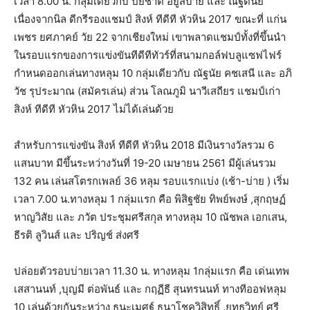
เวลา 8.00 น. กลุ่มเดียวกับ ปิยชาติ อยู่สบาย และ ณัฐดนัย
เนื่องจากนิล ดีกรีรองแชมป์ สิงห์ ทีดีที หัวหิน 2017 ขณะที่ แก่น
เพชร ยศภาคย์ วัย 22 จากเชียงใหม่ เขาพลาดแชมป์ทั้งที่ขึ้นนำ
ในรอบแรกของการแข่งขันทีดีทีทัวร์ที่สนามกอล์ฟบลูแซฟไฟร์
กำหนดออกเล่นทางหลุม 10 กลุ่มเดียวกับ ณัฐนัย คชเสนี และ อภิ
วัช รุประมาณ (สมัครเล่น) ส่วน โลณภูมิ นาวีเสถียร แชมป์เก่า
สิงห์ ทีดีที หัวหิน 2017 ไม่ได้เล่นด้วย
สำหรับการแข่งขัน สิงห์ ทีดีที หัวหิน 2018 มีเงินรางวัลรวม 6
แสนบาท มีขึ้นระหว่างวันที่ 19-20 เมษายน 2561 มีผู้เล่นรวม
132 คน เล่นสโตรกเพลย์ 36 หลุม รอบแรกแบ่ง (เช้า-บ่าย ) เริ่ม
เวลา 7.00 น.ทางหลุม 1 กลุ่มแรก คือ พิสิฐชัย ทิพย์พงษ์ ,สุกฤษฏ์
หาญวิสัย และ ภวัต ประชุมศรีสกุล ทางหลุม 10 ณัชพล เอกเสน,
ธีรติ ลูวินส์ และ ปริญช์ ส่งศรี
ปล่อยตัวรอบบ่ายเวลา 11.30 น. ทางหลุม 1กลุ่มแรก คือ เด่นเทพ
เสสานนท์ ,บุญมี ต่อพันธ์ และ กฤฏีธี สุนทรนนท์ ทางทีออฟหลุม
10 เล่นด้วยกันระหว่าง ธนะเมศฐ์ ธนาโชควิสิทธิ์ ,ยุทธวิทย์ ศรี