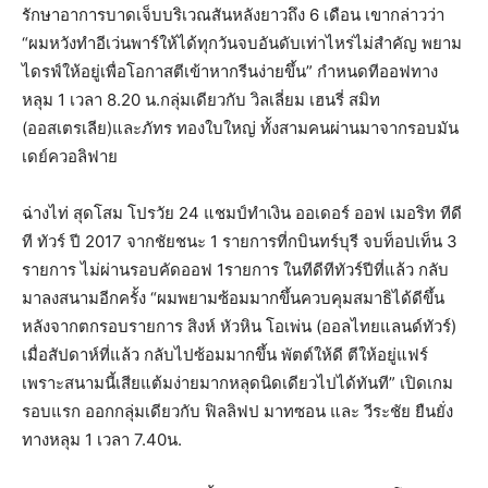
รักษาอาการบาดเจ็บบริเวณสันหลังยาวถึง 6 เดือน เขากล่าวว่า
“ผมหวังทำอีเว่นพาร์ให้ได้ทุกวันจบอันดับเท่าไหร่ไม่สำคัญ พยาม
ไดรฟ์ให้อยู่เพื่อโอกาสตีเข้าหากรีนง่ายขึ้น” กำหนดทีออฟทาง
หลุม 1 เวลา 8.20 น.กลุ่มเดียวกับ วิลเลี่ยม เฮนรี่ สมิท
(ออสเตรเลีย)และภัทร ทองใบใหญ่ ทั้งสามคนผ่านมาจากรอบมัน
เดย์ควอลิฟาย
ฉ่างไท่ สุดโสม โปรวัย 24 แชมป์ทำเงิน ออเดอร์ ออฟ เมอริท ทีดี
ที ทัวร์ ปี 2017 จากชัยชนะ 1 รายการที่กบินทร์บุรี จบท็อปเท็น 3
รายการ ไม่ผ่านรอบคัดออฟ 1รายการ ในทีดีทีทัวร์ปีที่แล้ว กลับ
มาลงสนามอีกครั้ง “ผมพยามซ้อมมากขึ้นควบคุมสมาธิได้ดีขึ้น
หลังจากตกรอบรายการ สิงห์ หัวหิน โอเพ่น (ออลไทยแลนด์ทัวร์)
เมื่อสัปดาห์ที่แล้ว กลับไปซ้อมมากขึ้น พัตต์ให้ดี ตีให้อยู่แฟร์
เพราะสนามนี้เสียแต้มง่ายมากหลุดนิดเดียวไปได้ทันที” เปิดเกม
รอบแรก ออกกลุ่มเดียวกับ ฟิลลิฟป มาทซอน และ วีระชัย ยืนยั่ง
ทางหลุม 1 เวลา 7.40น.