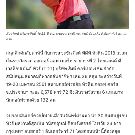
สัจจวัฒน์ ศรีประสิทธิ์ วัย 22 ปี จากระยอง แชมป์ไทยแลนด์ ดีเวลล็อปเม้นต์ ทัวร์ สนาม
แรก
สนุกคึกคักสัปดาห์นี้ กับการแข่งขัน สิงห์ ทีดีที หัวหิน 2018 สะสม
เงินรางวัลรวม ออเดอร์ ออฟ เมอริท รายการที่ 2 ไทยแลนด์ ดี
เวลล็อปเม้นต์ ทัวร์ (TDT) บริษัท สิงห์ คอร์เปอเรชั่น จำกัด
สนับสนุน สมาคมกีฬากอล์ฟอาชีพฯ เล่น 36 หลุม ระหว่างวันที่
19-20 เมษายน 2561 สนามกอล์ฟรอยัล หัวหิน กอลฟ คอร์ส
จ.ประจวบฯ ระยะ 6,578 พาร์ 72 ชิงเงินรางวัลรวม 6 แสนบาท
นักกอล์ฟร่วมด้วย 132 คน
จบรอบมันเดย์ควอลิฟายเมื่อวันจันทร์ผ่านมา นำ 30 อันดับสู่รอบ
ทัวร์ ผลงานดีสุดเป็น วนัสกฤษณ์ ศิลปรังสรรค์ โปรวัย 26 จาก
กรุงเทพฯ จบสกอร์ 1 อันเดอร์พาร์ 71 โดยก่อนหน้านี้ต้องหยุด