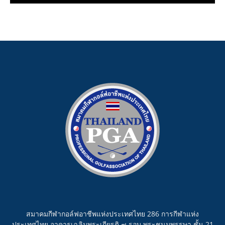
สมาคมกีฬากอล์ฟอาชีพแห่งประเทศไทย 286 การกีฬาแห่ง
ประเทศไทย อาคารเฉลิมพระเกียรติ ๗ รอบ พระชนมพรรษา ชั้น 21