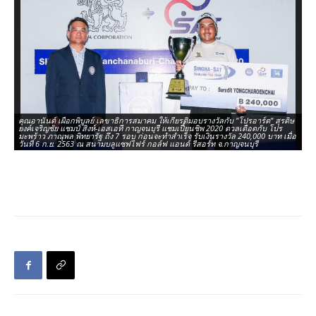
คุณอานันต์ เผือกพิบูลย์ เลขาธิการสมาคม ให้เกียรติมอบรางวัลกับ "โปรอาร์ต" สุรดิษ
คุ
ยงค์เจริญชัย แชมป์ สิงห์-เอสเอที กาญจนบุรี แชมเปี้ยนชิพ 2020 ดวลเดือดกับ โปร
กร
มะพร้าว ภาณุพล พิทยารัฐ ถึง 7 รอบ ก่อนจะทำสำเร็จ รับเงินรางวัล 240,000 บาท เมื่อ
เจ
วันที่ 6 ก.ย. 2563 ณ สนามบลูแซฟไฟร์ กอล์ฟ แอนด์ รีสอร์ท จ.กาญจนบุรี
สน