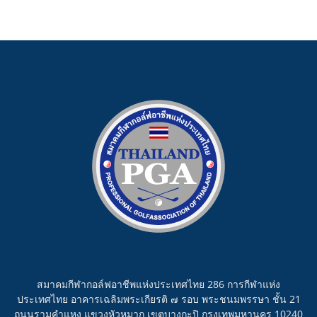
สมาคมกีฬากอล์ฟอาชีพแห่งประเทศไทย 286 การกีฬาแห่ง
ประเทศไทย อาคารเฉลิมพระเกียรติ ๗ รอบ พระชนมพรรษา ชั้น 21
ถนนรามคำแหง แขวงหัวหมาก เขตบางกะปิ กรุงเทพมหานคร 10240