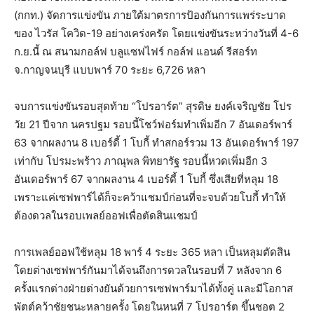
(กกท.) จัดการแข่งขัน ภายใต้มาตรการป้องกันการแพร่ระบาด
ของ ไวรัส โควิด-19 อย่างเคร่งครัด โดยแข่งขันระหว่างวันที่ 4-6
ก.ย.นี้ ณ สนามกอล์ฟ บลูแซฟไฟร์ กอล์ฟ แอนด์ รีสอร์ท
จ.กาญจนบุรี แบบพาร์ 70 ระยะ 6,726 หลา
จบการแข่งขันรอบสุดท้าย “โปรอาร์ต” สุรดิษ ยงค์เจริญชัย โปร
วัย 21 ปีจาก นครปฐม รอบนี้โชว์ฟอร์มทำเพิ่มอีก 7 อันเดอร์พาร์
63 จากผลงาน 8 เบอร์ดี้ 1 โบกี้ ทำสกอร์รวม 13 อันเดอร์พาร์ 197
เท่ากับ โปรมะพร้าว ภาณุพล พิทยารัฐ รอบนี้หวดเพิ่มอีก 3
อันเดอร์พาร์ 67 จากผลงาน 4 เบอร์ดี้ 1 โบกี้ ซึ่งเสียที่หลุม 18
เพราะแค่เซฟพาร์ได้ก็จะคว้าแชมป์ก่อนที่จะจบด้วยโบกี้ ทำให้
ต้องดวลในรอบเพลย์ออฟเพื่อตัดสินแชมป์
การเพลย์ออฟใช้หลุม 18 พาร์ 4 ระยะ 365 หลา เป็นหลุมตัดสิน
โดยต่างเซฟพาร์กันมาได้จนถึงการดวลในรอบที่ 7 หลังจาก 6
ครั้งแรกต่างฝ่ายต่างยันด้วยการเซฟพาร์มาได้ทั้งคู่ และมีโอกาส
พัตต์คว้าชัยชนะหลายครั้ง โดยในหนที่ 7 โปรอาร์ต ขึ้นชอต 2