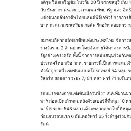
อติรุจ วินัยเจริญชัย โปรวัย 20 ปี จากชลบุรี เก็บ
กับ ธันยากร ครองผา, ภาณุพล พิทยารัฐ และ อิทธิพ
แข่งขันกอล์ฟอาชีพไทยแลนด์พีจีเอทัวร์ รายการสิง
บาท ณ สนามชาเทรียม กอล์ฟ รีสอร์ท สอยดาว ระยะ
สมาคมกีฬากอล์ฟอาชีพแห่งประเทศไทย จัดการแข่งข
รางวัลรวม 2 ล้านบาท โดยจัดภายใต้มาตรการป้
รัฐอย่างเคร่งครัด ทั้งนี้ จากการสนับสนุนร่วมกันข
ประเทศไทย หรือ กกท. รายการนี้เป็นการสะสมเงิน
ทัวร์ฤดูกาลนี้ แข่งขันแบบสโตรกเพลย์ 54 หลุม 
รีสอร์ท สอยดาว ระยะ 7,104 หลา พาร์ 71 จ.จันท
รอบแรกของการแข่งขันเมื่อวันที่ 21 ส.ค.ที่ผ่านมา อ
พาร์ ก่อนเปิดเก้าหลุมหลังด้วยเบอร์ดี้ที่หลุม 
พาร์ 5 ระยะ 548 หลา แม้จะพลาดออกโบกี้ที่หลุม 
ก่อนจบรอบแรก 6 อันเดอร์พาร์ 65 รั้งจ่าฝูงร่วมก
รัตน์