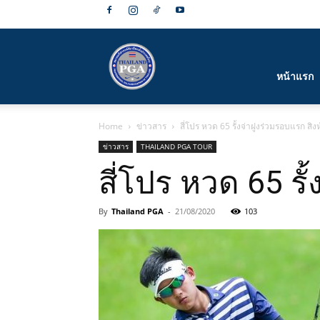
สมาคม
หน้าแรก
Home
ข่าวสาร
สี่โปร หวด 65 รั้งจ่าฝูงร่วมรอบแรก สิงห์
กีฬา
ข่าวสาร
THAILAND PGA TOUR
สี่โปร หวด 65 รั้
By
Thailand PGA
-
21/08/2020
103
กอล์ฟ
อาชีพ