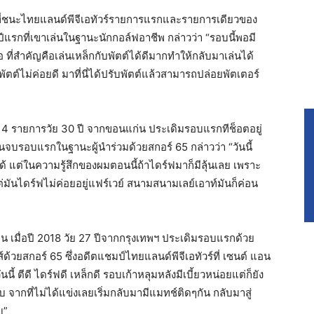
รี ที่ชนะไทยแลนด์พีจีเอทัวร์รายการแรกและรายการเดียวของ
็นปีแรกที่เขาเล่นในฐานะนักกอล์ฟอาชีพ กล่าวว่า “รอบนี้พอมี
ที่สำคัญคือเล่นเหล็กกับพัตต์ได้ดีมากทำให้กลับมาเล่นได้
พัตต์ไม่ค่อยดี มาที่นี่ได้ปรับพัตต์แล้วสามารถปล่อยพัตเตอร์
์ 4 รายการวัย 30 ปี จากขอนแก่น ประเดิมรอบแรกทีช็อตอยู่
่อนจบรอบแรกในฐานะผู้นำร่วมด้วยสกอร์ 65 กล่าวว่า “วันนี้
ได้ แต่ในความรู้สึกของผมตอนนี้ถ้าไดร์ฟมาก็มีลุ้นเลย เพราะ
แต่มันไดร์ฟไม่ค่อยอยู่แฟร์เวย์ สนามสนามเลย์เอาท์มันก็ค่อน
 เมื่อปี 2018 วัย 27 ปีจากกรุงเทพฯ ประเดิมรอบแรกด้วย
้าส์ด้วยสกอร์ 65 ซึ่งอดีตแชมป์ไทยแลนด์พีจีเอทัวร์ที่ เซนต์ แอน
นนี้ ตีดี ไดร์ฟดี เหล็กดี รอบเก้าหลุมหลังมีเบี้ยวหน่อยแต่ก็ยัง
ับ จากที่ไม่ได้แข่งเลยเริ่มกลับมามีแมทช์ติดๆกัน กลับมาสู่
บ”