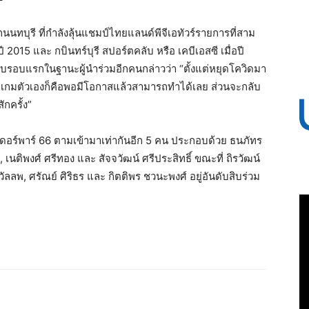
ากนนทบุรี ที่กำลังลุ้นแชมป์ไทยแลนด์พีจีเอทัวร์รายการที่สาม
 2015 และ กบินทร์บุรี สปอร์ตคลับ หรือ เคบีเอสซี เมื่อปี
 จบรอบแรกในฐานะผู้นำร่วมอีกคนกล่าวว่า “ตั้งแต่หยุดโควิดมา
ชอบเกมตัวเองก็คือพอมีโอกาสแล้วสามารถทำได้เลย ส่วนจะกลับ
ักครั้ง”
ันเดอร์พาร์ 66 ตามเข้ามาเท่ากันอีก 5 คน ประกอบด้วย ธนภัทร
 เนติพงศ์ ศรีทอง และ สัจจวัฒน์ ศรีประสิทธิ์ ขณะที่ ถิรวัฒน์
ัลลพ, ศรัณย์ ศิริธร และ กิตติพร ชวนะพงศ์ อยู่อันดับสิบร่วม