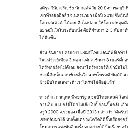
อติรุจ วินัยเจริญชัย นักกอล์ฟวัย 20 ปีจากชลบุ
เขาที่รอยัลฮิลล์ฯ จ.นครนายก เมื่อปี 2018 ซึ่งเป
โอกาสแล้วทำได้เลย คือไม่ปล่อยให้โอกาสหลุดมือ 
อย่างมั่นใจในระดับหนึ่ง คือที่ผ่านมา 2-3 สัปดาห์
ได้ลื่นขึ้น”
ส่วน ธันยากร ครองผา แชมป์ไทยแลนด์พีจีเอทัวร
ในแฟร์เวย์เพียง 3 หลุม แต่กดเข้ามา 8 เบอร์ดี้ก
ไดร์ฟกอล์ฟไม่ดีเลย ยังหาไดร์ฟเวอร์ที่เข้ามือไม่
ช่วงนี้ตีเหล็กค่อนข้างมั่นใจ แอพโพรชดี พัตต์ดี 
ข้างบีบโดยเฉพาะถ้าเราไดร์ฟไม่ดีอยู่แล้ว”
ทางด้าน ภาณุพล พิทยารัฐ แชมป์ไทยแลนด์ โอเพ่น
การเก็บ 6 เบอร์ดี้โดยไม่เสียโบกี้ ก่อนขึ้นคลับเฮ
ดรูว์ 2000 จ.ระยอง เมื่อปี 2013 กล่าวว่า “ดีครับวั
เซฟกลับมาได้ นับตั้งแต่ช่วงโควิดก็ดีขึ้นเรื่อยๆคร
โหมดการแข่งขันอีกครั้ง ทุกอย่างก็ดีขึ้นเรื่อยๆครั