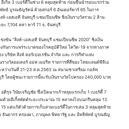
 1 อีเกิล 3 เบอร์ดี้ในช่วง 6 หลุมสุดท้าย ก่อนขึ้นนำรอบแรกร่วม
ัทธ์ บูรณธัญรัตน์ ด้วยสกอร์ 6 อันเดอร์พาร์ 65 ในการ
ห์-เอสเอที จันทบุรี แชมเปียนชิพ ชิงเงินรางวัลรวม 2 ล้าน
 7,104 หลา พาร์ 71 จ. จันทบุรี
ัน “สิงห์-เอสเอที จันทบุรี แชมเปียนชิพ 2020” ชิงเงิน
องกันการแพร่ระบาดของโรคอุบัติใหม่ โควิด-19 จากทางภาค
อง บริษัท สิงห์ คอร์เปอเรชั่น จำกัด และ การกีฬาแห่ง
รางวัลออเดอร์ ออฟ เมอริท รายการที่สี่ของ ไทยแลนด์พีจีเอ
ระหว่างวันที่ 21-23 ส.ค.2563 ณ สนามชาเทรียม กอล์ฟ
บุรี โดยผู้ชนะรายการนี้จะรับเงินรางวัลไปครอง 240,000 บาท
ติรุจ วินัยเจริญชัย ซึ่งเปิดฉากเก้าหลุมแรกเก็บ 1 เบอร์ดี้ 7
10 ตามด้วยอีเกิ้ลพัตต์ระยะประมาณ 15 หลาลงไปบนกรีนหลุม 13
15 แต่แก้ตัวด้วยการเก็บสามเบอร์ดี้ในการเล่น 3 หลุมสุดท้าย
ับ ธันยากร ครองผา, ภาณุพล พิทยารัฐ และ อิทธิพัทธ์ บูรณธัญ