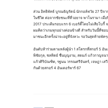
ส่วน อิทธิพัทธ์ บูรณธัญรัตน์ นักกอล์ฟวัย 27 ปีจ
ในชีวิต ต่อจากชัยชนะที่ที่วอยาจ พาโนรามา เมื่อปี
2017 ประเดิมรอบแรก 6 เบอร์ดี้โดยไม่เสียโบกี้
ผมคิดว่าเกมทุกอย่างค่อนข้างดี สำหรับวันนี้ที่
มาชนะอีกครั้งน่าจะอยู่ที่จังหวะ รอวันสุดท้ายพัคๆส
อันดับห้าร่วมตามหลังผู้นำ 1 สโตรกที่สกอร์ 5 อ
พิชัยกุล, ชลทิตย์ ชื่นบุญงาม, สดมภ์ แก้วกาญจนา,
แก้วศิริบัณฑิต, รฐนน วรรณศรีจันทร์, เจษฎา เสวีว
กันด้วยสกอร์ 4 อันเดอร์พาร์ 67