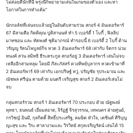
ไม่ค่อยดีนักที่นี่ พรุ่งนี้ก็พยายามเล่นในเกมของตัวเอง และหา
โอกาสในการทำแต้ม”
นักกอล์ฟที่เล่นจบแล้วอยู่ในอันดับสามร่วม สกอร์ 4 อันเดอร์พาร์
67 มีสามคือ กิตติคุณ ปูติสานนท์ ทำ 5 เบอร์ดี้ 1 โบกี้ , ฟิลลิป
มาทซอน และ ทัตพงศ์ ชุติมาภรณ์ ทำรอบนี้ 6 เบอร์ดี้ 2 โบกี้ ด้าน
วรัญญู รัตนไพบูลย์กิจ หวด 3 อันเดอร์พาร์ 68 เท่ากับ จิตกร น่วม
ทนงค์ สว่น สมิทธิ ธีระตระกูล สกอร์อยู่ 3 อันเดอร์พาร์ เล่นไม่จบ
เหลืออีกสามหลุม โดยมี ภีสะภัสสร์ ดวงทิพย์บุลากร หวดเข้ามาที่
2 อันเดอร์พาร์ 69 เท่ากับ เอกปริษฐ์ หวู่, ปรัญชัย รุประมาณ และ
ณัชพล ศรีนุ่น ตามด้วย มนตรี เจริญสุข สกอร์ 2 อันเดอร์เล่นไม่
จบ
กลุ่มสกอร์รวม สกอร์ 1 อันเดอร์พาร์ 70 ประกอบ ด้วย ณัฐพงษ์
พุทธา, ธนพนธ์ เอี่ยมสอาด, จิรัฏฐ์ จิรสุวรรณ, เทพนคร ฝ่ายศูนย์,
กรวิชญ์ อินมี, กุลกิตติ์ สิทธิ์ประเสริฐ, คมษิต หัวใจ, เตชินท์ ศิริบุญ
ญะสุข และ วีระ ศาลางามและ วีรวิทย์ สกุลเจริญรัตน์ เล่นได้ 15