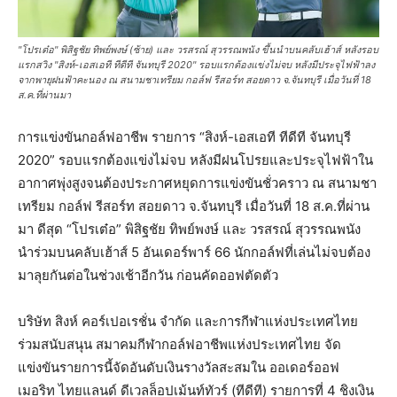
"โปรเต๋อ" พิสิฐชัย ทิพย์พงษ์ (ซ้าย) และ วรสรณ์ สุวรรณพนัง ขึ้นนำบนคลับเฮ้าส์ หลังรอบ
แรกสวิง "สิงห์-เอสเอที ทีดีที จันทบุรี 2020" รอบแรกต้องแข่งไม่จบ หลังมีประจุไฟฟ้าลง
จากพายุฝนฟ้าคะนอง ณ สนามชาเทรียม กอล์ฟ รีสอร์ท สอยดาว จ.จันทบุรี เมื่อวันที่ 18
ส.ค.ที่ผ่านมา
การแข่งขันกอล์ฟอาชีพ รายการ “สิงห์-เอสเอที ทีดีที จันทบุรี
2020” รอบแรกต้องแข่งไม่จบ หลังมีฝนโปรยและประจุไฟฟ้าใน
อากาศพุ่งสูงจนต้องประกาศหยุดการแข่งขันชั่วคราว ณ สนามชา
เทรียม กอล์ฟ รีสอร์ท สอยดาว จ.จันทบุรี เมื่อวันที่ 18 ส.ค.ที่ผ่าน
มา ดีสุด “โปรเต๋อ” พิสิฐชัย ทิพย์พงษ์ และ วรสรณ์ สุวรรณพนัง
นำร่วมบนคลับเฮ้าส์ 5 อันเดอร์พาร์ 66 นักกอล์ฟที่เล่นไม่จบต้อง
มาลุยกันต่อในช่วงเช้าอีกวัน ก่อนคัดออฟตัดตัว
บริษัท สิงห์ คอร์เปอเรชั่น จำกัด และการกีฬาแห่งประเทศไทย
ร่วมสนับสนุน สมาคมกีฬากอล์ฟอาชีพแห่งประเทศไทย จัด
แข่งขันรายการนี้จัดอันดับเงินรางวัลสะสมใน ออเดอร์ออฟ
เมอริท ไทยแลนด์ ดีเวลล็อปเม้นท์ทัวร์ (ทีดีที) รายการที่ 4 ชิงเงิน