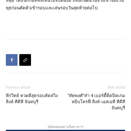
หลุม โดยนักกอล์ฟที่เล่นไม่จบต้องมาเล่นกันต่อในช่วงเช้าของวัน
พุธก่อนตัดตัวเข้ารอบและเล่นรอบวันสุดท้ายต่อไป
Previous article
Next article
พีรวิทย์ หวดดีสุดรอบคัดสวิง
“ทัตพงศ์”ทำ 4 เบอร์ดี้ติดปิดเกม
สิงห์ ทีดีที จันทบุรี
หยิบโทรฟี่ สิงห์-เอสเอที ทีดีที
จันทบุรี
- ผู้สนับสนุนอย่างเป็นทางการ -