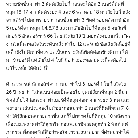
ทรายชิพขึ้นมาทำ 2 พัตต์เสียโบกี้ ก่อนจะได้อีก 2 เบอร์ดี้ติดที่
หลุม 16-17 จากพัตต์ระยะ 4 และ 6 ฟุต หลุม 18 มาเสียโบกี้ หลัง
จากเสิร์ฟไปตกทรายขวาก่อนขึ้นมาทำ 3 พัตต์ รอบหลังมาทำอีก
5 เบอร์ดี้จากหลุม 1,4,6,7,8 และมาเสียอีกโบกี้ที่หลุม 5 จบวันที้
สกอร์ 5 อันเดอร์พาร์ 66 โดยสวิงวัย 19 ปี เผยหลังจบเกมนี้ว่า “ผล
งานวันนี้น่าพอใจในระดับหนึ่ง ทำไป 12 แฟร์เวย์ ข้อเสียวันนี้อยู่ที่
เหล็กยังไม่ดีเท่าที่ควร แต่เป็นเพราะวันนี้พัตต์ค่อนข้างดีมาก ได้
มา 9 เบอร์ดี้ แต่เสียไป 4 โบกี้ ถือว่าเยอะพอสมควรก็คงต้องไป
แก้ไขเหล็กให้ดีกว่านี้”
ด้าน วรสรณ์ นักกอล์ฟจาก กทม. ทำไป 6 เบอร์ดี้ 1 โบกี้ สวิงวัย
26 ปี เผย ว่า “เล่นแบบค่อยเป็นค่อยไป จุดเปลี่ยนที่หลุม 2 ที่มา
พัตต์เก็บได้ก่อนจะมาทำเบอร์ดี้ที่หลุมต่อมาจากระยะ 3 ฟุต และ
พยายามเล่นประคองไปเรื่อยๆก่อนมาทำ 2 เบอร์ดี้ติดที่หลุม 7-8
ทำให้รู้สึกผ่อนคลายมากขึ้น แต่ก็ไปพลาดโบกี้ที่หลุม 10 หลังจาก
เผื่อระยะพลาดทำให้ลูกกรีน ก่อนจะมาชิพลอดลูกทำ 2 พัตต์ แต่
ภาพรวมทั้งหมดวันนี้ถือว่าพอใจ เพราะสนามยาก ที่ผ่านมาทำได้