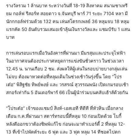
รางวัลรวม 1 ล้านบาท ระหว่างวันที่ 18-19 สิงหาคม สนามชาเทรี
ยม กอล์ฟ รีสอร์ท สอยดาว จ.จันทบุรี พาร์ 71 ระยะ 7104 หลา มี
นักกกอล์ฟร่วมด้วย 132 คน เล่นสโตรกเพลย์ 36 หลุมจบ 18 หลุม
แรกคัด 50 อันดับรวมเสมอเข้าลุ้นเงินรางวัลและ แชมป์รับ 1 แสน
บาท
การเล่นรอบแรกเมื่อวันอังคารที่ผ่านมา มีมรสุมและประจุไฟฟ้า
ในอากาศจนต้องประกาศหยุดการแข่งขันชั่วคราว ในช่วงเวลา
12.45 น. นานเกือบ 2 ชม. ส่งผลให้ผู้เล่นในรอบบ่ายบางกลุ่มเล่น
ไม่จบ ต้องมาหวดต่อที่หลุมเดิมในช่วงเช้าวันรุ่งขึ้น โดย “โปร
เต๋อ” พิสิฐชัย ทิพย์พงษ์ และ วรสรณ์ สุวรรณพนัง เปิดเกมรอบเช้า
สกอร์เท่ากัน 5 อันเดอร์พาร์ 66 เป็นผู้นำร่วมบนคลับเฮ้าส์ด้วยกัน
“โปรเต๋อ” เจ้าของแชมป์ สิงห์-เอสเอที ทีดีที ที่หัวหิน เมื่อกลาง
เดือน ก.ค.ที่ผ่านมา สตาร์ทรอบนี้ที่หลุม 10 ก่อนเปิดด้วย โบกี้
หลังตีออกขวาต้องชิพพ์แก้ไข ก่อนจะมาทำเบอร์ดี้ 2 ที่หลุม 12-
13 ที่เข้าไปพัตต์ระยะ 6 ฟุต และ 3 ฟุต หลุม 14 ทีชอตไปตก