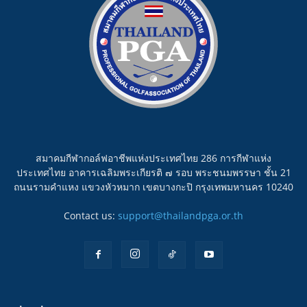
สมาคมกีฬากอล์ฟอาชีพแห่งประเทศไทย 286 การกีฬาแห่ง
ประเทศไทย อาคารเฉลิมพระเกียรติ ๗ รอบ พระชนมพรรษา ชั้น 21
ถนนรามคำแหง แขวงหัวหมาก เขตบางกะปิ กรุงเทพมหานคร 10240
Contact us:
support@thailandpga.or.th