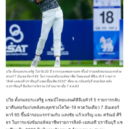
ปวิธ ตั้งกมลประเสริฐ โปรวัย 30 ปี จากกรุงเทพมหานคร ขึ้นนำร่วมหลังจบรอบแรกด้วย
สกอร์ 7 อันเดอร์พาร์ 65 ในการแข่งขันกอล์ฟอาชีพ ไทยแลนด์ พีจีเอ ทัวร์ รายการ
"สิงห์-เอสเอที ปราจีนบุรี แชมเปี้ยนชิพ 2020" ที่สนาม กบินทร์บุรี สปอร์ตส คลับ
จ.ปราจีนบุรี ชิงเงินรางวัลรวม 2ล้านบาท เมื่อ 7 ส.ค.63
ปวิธ ตั้งกมลประเสริฐ แชมป์ไทยแลนด์พีจีเอทัวร์ 5 รายการกลับ
มาคืนฟอร์มเก่งหลังสะดุดช่วงโควิด-19 หวดวันเดียว 7 อันเดอร์
พาร์ 65 ขึ้นนำรอบแรกร่วมกับ แสงชัย แก้วเจริญ และ ศรัณย์ ศิริ
ธร ในการแข่งขันกอล์ฟอาชีพรายการสิงห์-เอสเอที ปราจีนบุรี แช