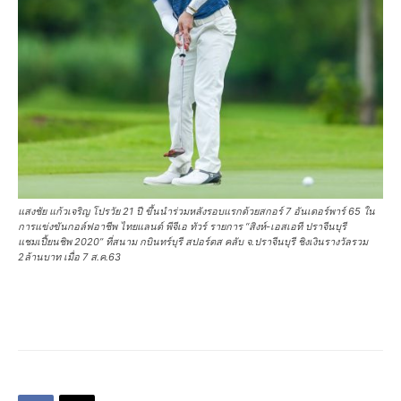
แสงชัย แก้วเจริญ โปรวัย 21 ปี ขึ้นนำร่วมหลังรอบแรกด้วยสกอร์ 7 อันเดอร์พาร์ 65 ใน
การแข่งขันกอล์ฟอาชีพ ไทยแลนด์ พีจีเอ ทัวร์ รายการ “สิงห์-เอสเอที ปราจีนบุรี
แชมเปี้ยนชิพ 2020” ที่สนาม กบินทร์บุรี สปอร์ตส คลับ จ.ปราจีนบุรี ชิงเงินรางวัลรวม
2ล้านบาท เมื่อ 7 ส.ค.63