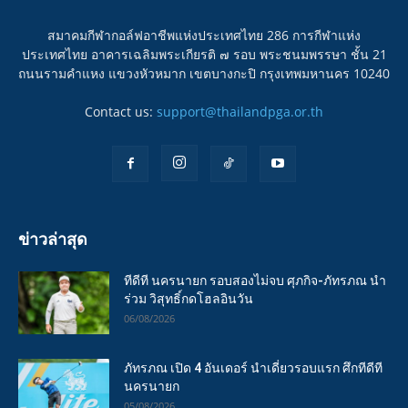
สมาคมกีฬากอล์ฟอาชีพแห่งประเทศไทย 286 การกีฬาแห่ง
ประเทศไทย อาคารเฉลิมพระเกียรติ ๗ รอบ พระชนมพรรษา ชั้น 21
ถนนรามคำแหง แขวงหัวหมาก เขตบางกะปิ กรุงเทพมหานคร 10240
Contact us:
support@thailandpga.or.th
ข่าวล่าสุด
ทีดีที นครนายก รอบสองไม่จบ ศุภกิจ-ภัทรภณ นำ
ร่วม วิสุทธิ์กดโฮลอินวัน
06/08/2026
ภัทรภณ เปิด 4 อันเดอร์ นำเดี่ยวรอบแรก ศึกทีดีที
นครนายก
05/08/2026