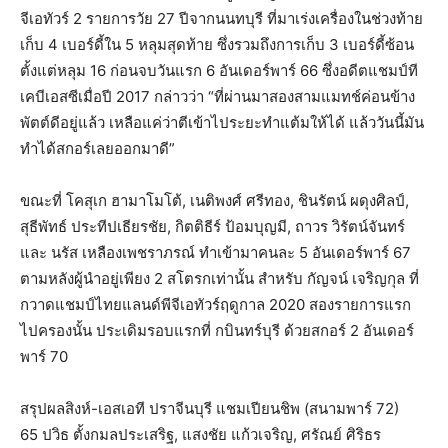
จีเอทัวร์ 2 รายการวัย 27 ปีจากนนทบุรี ที่มาเร่งเครื่องในช่วงท้าย
เก็บ 4 เบอร์ดี้ใน 5 หลุมสุดท้าย ซึ่งรวมถึงการเก็บ 3 เบอร์ดี้ซ้อน
ตั้งแต่หลุม 16 ก่อนจบวันแรก 6 อันเดอร์พาร์ 66 ซึ่งอดีตแชมป์ที
เคบีเอสซีเมื่อปี 2017 กล่าวว่า “ที่ผ่านมาสองสามแมทช์ค่อนข้าง
พัตต์ดีอยู่แล้ว เหลือแค่ว่าตีเข้าไประยะทำแต้มให้ได้ แล้ววันนี้มัน
ทำได้สกอร์เลยออกมาดี”
ขณะที่ โคสุเก ฮามาโมโต้, เนติพงศ์ ศรีทอง, ชินรัตน์ ผดุงศิลป์,
สุธีพัทธ์ ประทีปเธียรชัย, กิตติธีร์ ป้อมบุญมี, ถาวร วิรัตน์จันทร์
และ นรัส เหลืองเพชราภรณ์ ทำเข้ามาคนละ 5 อันเดอร์พาร์ 67
ตามหลังผู้นำอยู่เพียง 2 สโตรกเท่านั้น สำหรับ กัญจน์ เจริญกุล ที่
กวาดแชมป์ไทยแลนด์พีจีเอทัวร์ฤดูกาล 2020 สองรายการแรก
ไปครองนั้น ประเดิมรอบแรกที่ กบินทร์บุรี ด้วยสกอร์ 2 อันเดอร์
พาร์ 70
สรุปผลสิงห์-เอสเอที ปราจีนบุรี แชมเปียนชิพ (สนามพาร์ 72)
65 ปวิธ ตั้งกมลประเสริฐ, แสงชัย แก้วเจริญ, ศรัณย์ ศิริธร