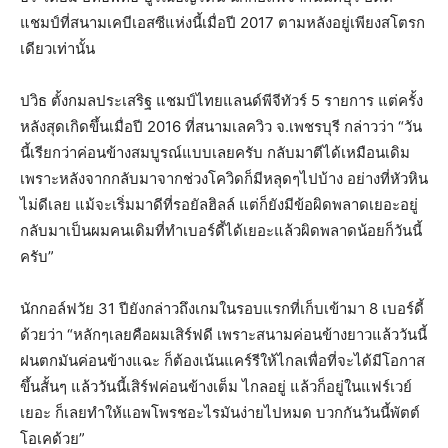
แชมป์ที่สนามเคบีเอสซีแห่งนี้เมื่อปี 2017 ตามหลังอยู่เพียงสโตรก
เดียวเท่านั้น
ปวิธ ตั้งกมลประเสริฐ แชมป์ไทยแลนด์พีจีทัวร์ 5 รายการ แต่ครั้ง
หลังสุดเกิดขึ้นเมื่อปี 2016 ที่สนามเลควิว จ.เพชรบุรี กล่าวว่า “วัน
นี้เรียกว่าค่อนข้างสมบูรณ์แบบเลยครับ กลับมาตีได้เหมือนเดิม
เพราะหลังจากกลับมาจากช่วงโควิดก็มีหลุดๆไปบ้าง อย่างที่หัวหิน
ไม่ดีเลย แม้จะเริ่มมาดีที่รอยัลฮิลล์ แต่ก็ยังมีข้อผิดพลาดเยอะอยู่
กลับมาเป็นผมคนเดิมที่ทำเบอร์ดี้ได้เยอะแล้วผิดพลาดน้อยก็วันนี้
ครับ”
นักกอล์ฟวัย 31 ปียังกล่าวถึงเกมในรอบแรกที่เก็บเข้ามา 8 เบอร์ดี้
ด้วยว่า “หลักๆเลยคือผมเสิร์ฟดี เพราะสนามค่อนข้างยาวแล้ววันนี้
ฝนตกมันค่อนข้างแฉะ ก็ต้องเน้นแคร์รีให้ไกลเพื่อที่จะได้มีโอกาส
ขึ้นสั้นๆ แล้ววันนี้เสิร์ฟค่อนข้างเต็ม ไกลอยู่ แล้วก็อยู่ในแฟร์เวย์
เยอะ ก็เลยทำให้แอพโพรชอะไรมันง่ายไปหมด บวกกันวันนี้พัตต์
โอเคด้วย”