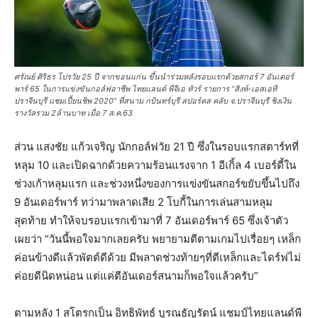
ศรัณย์ ศิริธร โปรวัย 25 ปี จากขอนแก่น ขึ้นนำร่วมหลังรอบแรกด้วยสกอร์ 7 อันเดอร์
พาร์ 65 ในการแข่งขันกอล์ฟอาชีพ ไทยแลนด์ พีจีเอ ทัวร์ รายการ “สิงห์-เอสเอที
ปราจีนบุรี แชมเปี้ยนชิพ 2020” ที่สนาม กบินทร์บุรี สปอร์ตส คลับ จ.ปราจีนบุรี ชิงเงิน
รางวัลรวม 2ล้านบาท เมื่อ 7 ส.ค.63
ส่วน แสงชัย แก้วเจริญ นักกอล์ฟวัย 21 ปี ซึ่งในรอบแรกสตาร์ทที่
หลุม 10 และเปิดฉากด้วยความร้อนแรงจาก 1 อีเกิ้ล 4 เบอร์ดี้ใน
ช่วงเก้าหลุมแรก และช่วงหนึ่งของการแข่งขันสกอร์ขยับขึ้นไปถึง
9 อันเดอร์พาร์ ทว่ามาพลาดเสีย 2 โบกี้ในการเล่นสามหลุม
สุดท้าย ทำให้จบรอบแรกเข้ามาที่ 7 อันเดอร์พาร์ 65 ซึ่งเจ้าตัว
เผยว่า “วันนี้พอใจมากเลยครับ พยายามตีตามเกมไปเรื่อยๆ เหล็ก
ค่อนข้างดีแล้วพัตต์ดีด้วย มีพลาดช่วงท้ายๆที่ตีเหล็กและไดร์ฟไม่
ค่อยดีนิดหน่อน แต่แค่ตีอันเดอร์สนามก็พอใจแล้วครับ”
ตามหลัง 1 สโตรกเป็น อิทธิพัทธ์ บูรณธัญรัตน์ แชมป์ไทยแลนด์พี