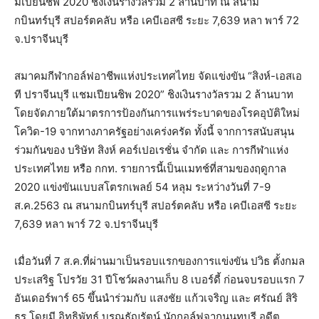
มเปียนชิพ 2020 ชิงเงินรางวัลรวม 2 ล้านบาท ณ สนาม
กบินทร์บุรี สปอร์ตคลับ หรือ เคบีเอสซี ระยะ 7,639 หลา พาร์ 72
จ.ปราจีนบุรี
สมาคมกีฬากอล์ฟอาชีพแห่งประเทศไทย จัดแข่งขัน “สิงห์-เอสเอ
ที ปราจีนบุรี แชมเปียนชิพ 2020” ชิงเงินรางวัลรวม 2 ล้านบาท
โดยจัดภายใต้มาตรการป้องกันการแพร่ระบาดของโรคอุบัติใหม่
โควิด-19 จากทางภาครัฐอย่างเคร่งครัด ทั้งนี้ จากการสนับสนุน
ร่วมกันของ บริษัท สิงห์ คอร์เปอเรชั่น จำกัด และ การกีฬาแห่ง
ประเทศไทย หรือ กกท. รายการนี้เป็นแมทช์ที่สามของฤดูกาล
2020 แข่งขันแบบสโตรกเพลย์ 54 หลุม ระหว่างวันที่ 7-9
ส.ค.2563 ณ สนามกบินทร์บุรี สปอร์ตคลับ หรือ เคบีเอสซี ระยะ
7,639 หลา พาร์ 72 จ.ปราจีนบุรี
เมื่อวันที่ 7 ส.ค.ที่ผ่านมาเป็นรอบแรกของการแข่งขัน ปวิธ ตั้งกมล
ประเสริฐ โปรวัย 31 ปีโชว์ผลงานเก็บ 8 เบอร์ดี้ ก่อนจบรอบแรก 7
อันเดอร์พาร์ 65 ขึ้นนำร่วมกับ แสงชัย แก้วเจริญ และ ศรัณย์ สิริ
ธร โดยมี อิทธิพัทธ์ บูรณธัญรัตน์ นักกอล์ฟจากนนทบุรี อดีต