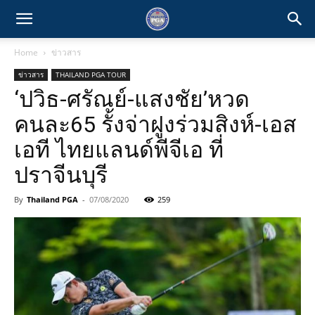
Home
ข่าวสาร
ข่าวสาร
THAILAND PGA TOUR
‘ปวิธ-ศรัณย์-แสงชัย’หวด
คนละ65 รั้งจ่าฝูงร่วมสิงห์-เอส
เอที ไทยแลนด์พีจีเอ ที่
ปราจีนบุรี
By
Thailand PGA
-
07/08/2020
259