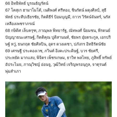
66 อิทธิพัทธ์ บูรณธัญรัตน์
67 โคสุเก ฮามาโมโต้, เนติพงศ์ ศรีทอง, ชินรัตน์ ผดุงศิลป์, สุธี
พัทธ์ ประทีปเธียรชัย, กิตติธีร์ ป้อมบุญมี, ถาวร วิรัตน์จันทร์, นรัส
เหลืองเพชราภรณ์
68 กษิดิศ เล็บครุฑ, ภาณุพล พิทยารัฐ, ณัทพงศ์ นิยมชน, พีรดนย์
ปัญญาธนะเศรษฐ์, กิตติคุณ ปูติสานนท์, ชัยพร อุ๋ยตระกูล, เอกปริ
ษฐ์ หวู่, ธนกฤต ชัยศิลปิน, อุดร ดวงเดชา, ปภังกร อิทธิรัตน์ชัย
69 เศรษฐี ประคองเวช, ภวินท์ อิงคะประดิษฐ์, บวร ชัยศรี,
ประหยัด มากแสง, พิจิตร เพ็ชรเกษม, ธาวิท พลไทย, ภูสิทธิ์ ทรัพย์
อัประไมย, ภาณุวิชญ์ อ่อนจู, วุฒิวิทย์ เจริญพรอนุกูล, จาตุรนต์
พุ่มสำเภา