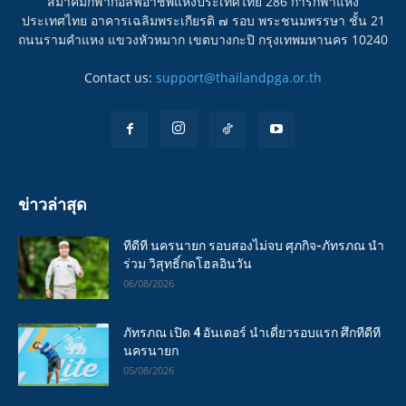
สมาคมกีฬากอล์ฟอาชีพแห่งประเทศไทย 286 การกีฬาแห่ง
ประเทศไทย อาคารเฉลิมพระเกียรติ ๗ รอบ พระชนมพรรษา ชั้น 21
ถนนรามคำแหง แขวงหัวหมาก เขตบางกะปิ กรุงเทพมหานคร 10240
Contact us:
support@thailandpga.or.th
ข่าวล่าสุด
ทีดีที นครนายก รอบสองไม่จบ ศุภกิจ-ภัทรภณ นำ
ร่วม วิสุทธิ์กดโฮลอินวัน
06/08/2026
ภัทรภณ เปิด 4 อันเดอร์ นำเดี่ยวรอบแรก ศึกทีดีที
นครนายก
05/08/2026