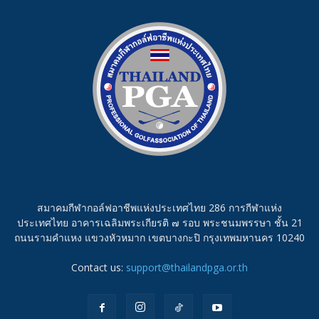
สมาคมกีฬากอล์ฟอาชีพแห่งประเทศไทย 286 การกีฬาแห่ง
ประเทศไทย อาคารเฉลิมพระเกียรติ ๗ รอบ พระชนมพรรษา ชั้น 21
ถนนรามคำแหง แขวงหัวหมาก เขตบางกะปิ กรุงเทพมหานคร 10240
Contact us:
support@thailandpga.or.th