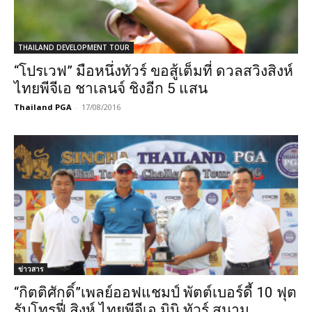
THAILAND DEVELOPMENT TOUR
“โปรเวฟ” มือหนึ่งทัวร์ ขอสู้เต็มที่ ดวลสวิงสิงห์
ไทยพีจีเอ ชาเลนจ์ ชิงอีก 5 แสน
Thailand PGA
-
17/08/2016
ข่าวสาร
“กิตติศักดิ์”เพลย์ออฟแชมป์ พัตต์เบอร์ดี้ 10 ฟุต
รับโทรฟี่ สิงห์ ไทยพีจีเอ มินิ ทัวร์ สนาม...