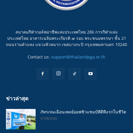
สมาคมกีฬากอล์ฟอาชีพแห่งประเทศไทย 286 การกีฬาแห่ง
ประเทศไทย อาคารเฉลิมพระเกียรติ ๗ รอบ พระชนมพรรษา ชั้น 21
ถนนรามคำแหง แขวงหัวหมาก เขตบางกะปิ กรุงเทพมหานคร 10240
Contact us:
support@thailandpga.or.th
ข่าวล่าสุด
ภัทรภณเฉือนเพลย์ออฟซิวแชมป์ทีดีทีแรกในชีวิต
07/08/2026