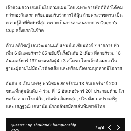
เจ้าตัวเผยว่า เกมเป็นไปตามแผน โดยเฉพาะการพัตต์ที่ทำได้คม
กว่าสองวันแรก พร้อมยอมรับว่าการได้ลุ้น ถ้วยพระราชทาน เป็น
ความรู้สึกที่พิเศษที่สุด เพราะเป็นการลงเล่นรายการ Queen’s
Cup ครั้งแรกในชีวิต
ด้าน อติวิชญ์ เจนวัฒนานนท์ แชมป์เอเชียนทัวร์ 7 รายการ ทำ
เพิ่ม 6 อันเดอร์พาร์ 65 ขยับขึ้นรั้งอันดับ 2 เดี่ยว ที่สกอร์รวม 16
อันเดอร์พาร์ 197 ตามหลังผู้นำ 3 สโตรก โดยเจ้าตัวเผยว่าใน
ฐานะผู้ตามไม่มีอะไรต้องเสีย และพร้อมเปิดเกมบุกหากมีโอกาส
อันดับ 3 เป็น นพรัฐ พานิชผล สกอร์รวม 13 อันเดอร์พาร์ 200
ขณะที่กลุ่มอันดับ 4 ร่วม ที่ 12 อันเดอร์พาร์ 201 ประกอบด้วย นิว
พอร์ต ลาภาโรจน์กิจ, เข้มข้น ลิมพะสุต, ปวิธ ตั้งกมลประเสริฐ
และ เสฎฐวุฒิ เคนานัน นักกอล์ฟสมัครเล่นทีมชาติไทย
Queen’s Cup Thailand Championship
1
of 6
2026