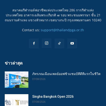
สมาคมกีฬากอล์ฟอาชีพแห่งประเทศไทย 286 การกีฬาแห่ง
ประเทศไทย อาคารเฉลิมพระเกียรติ ๗ รอบ พระชนมพรรษา ชั้น 21
ถนนรามคำแหง แขวงหัวหมาก เขตบางกะปิ กรุงเทพมหานคร 10240
Contact us:
support@thailandpga.or.th
ข่าวล่าสุด
ภัทรภณเฉือนเพลย์ออฟซิวแชมป์ทีดีทีแรกในชีวิต
07/08/2026
Singha Bangkok Open 2026
07/08/2026