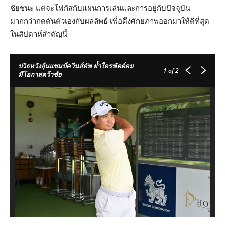
ชัยชนะ แต่จะโฟกัสกับแผนการเล่นและการอยู่กับปัจจุบัน
มากกว่ากดดันตัวเองกับผลลัพธ์ เพื่อดึงศักยภาพออกมาให้ดีที่สุด
ในสัปดาห์สำคัญนี้
ปวิธหวังลุ้นแชมป์ควีนส์คัพ ย้ำใครพัตต์คม
1
of 2
มีโอกาสคว้าชัย