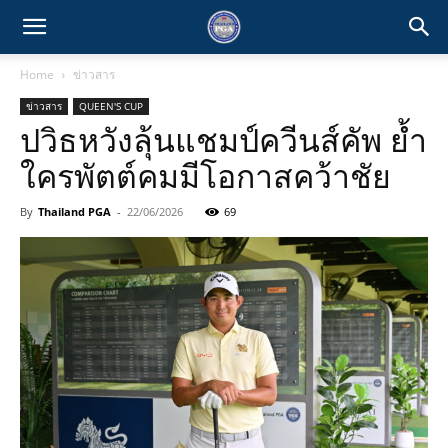
Home
ข่าวสาร
ข่าวสาร
QUEEN'S CUP
ปวิธหวังลุ้นแชมป์ควีนส์คัพ ย้ำ
ใครพัตต์คมมีโอกาสคว้าชัย
By
Thailand PGA
-
22/06/2026
69