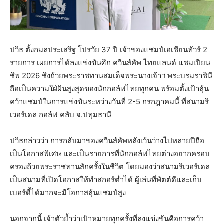
ปวิธ ตั้งกมลประเสริฐ โปรวัย 37 ปี เจ้าของแชมป์เอเชียนทัวร์ 2
รายการ เผยการได้ลงแข่งขันศึก ควีนส์คัพ ไทยแลนด์ แชมเปียน
ชิพ 2026 ชิงถ้วยพระราชทานสมเด็จพระนางเจ้าฯ พระบรมราชินี
ถือเป็นความใฝ่ฝันสูงสุดของนักกอล์ฟไทยทุกคน พร้อมตั้งเป้าลุ้น
คว้าแชมป์ในการแข่งขันระหว่างวันที่ 2-5 กรกฎาคมนี้ ที่สนามริ
เวอร์เดล กอล์ฟ คลับ จ.ปทุมธานี
ปวิธกล่าวว่า การกลับมาของควีนส์คัพหลังเว้นว่างไปหลายปีถือ
เป็นโอกาสพิเศษ และเป็นรายการที่นักกอล์ฟไทยต่างอยากครอบ
ครองถ้วยพระราชทานสักครั้งในชีวิต โดยมองว่าสนามริเวอร์เดล
เป็นสนามที่เปิดโอกาสให้ทำสกอร์ต่ำได้ ผู้เล่นที่พัตต์ดีและเก็บ
เบอร์ดี้ได้มากจะมีโอกาสลุ้นแชมป์สูง
นอกจากนี้ เจ้าตัวย้ำว่าเป้าหมายทุกครั้งที่ลงแข่งขันคือการคว้า