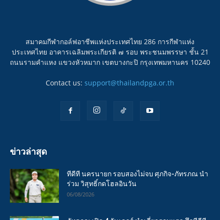
สมาคมกีฬากอล์ฟอาชีพแห่งประเทศไทย 286 การกีฬาแห่ง
ประเทศไทย อาคารเฉลิมพระเกียรติ ๗ รอบ พระชนมพรรษา ชั้น 21
ถนนรามคำแหง แขวงหัวหมาก เขตบางกะปิ กรุงเทพมหานคร 10240
Contact us:
support@thailandpga.or.th
ข่าวล่าสุด
ทีดีที นครนายก รอบสองไม่จบ ศุภกิจ-ภัทรภณ นำ
ร่วม วิสุทธิ์กดโฮลอินวัน
06/08/2026