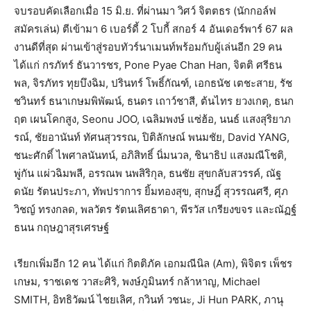
จบรอบคัดเลือกเมื่อ 15 มิ.ย. ที่ผ่านมา วิศว์ จิตตธร (นักกอล์ฟ
สมัครเล่น) ตีเข้ามา 6 เบอร์ดี้ 2 โบกี้ สกอร์ 4 อันเดอร์พาร์ 67 ผล
งานดีที่สุด ผ่านเข้าสู่รอบทัวร์นาเมนท์พร้อมกับผู้เล่นอีก 29 คน
ได้แก่ กรภัทร์ ธันวารชร, Pone Pyae Chan Han, จิตติ ศรีธน
พล, จิรภัทร ทุยบึงฉิม, ปรินทร์ โพธิ์กัณฑ์, เอกธนัช เตชะสาย, รัช
ชวินทร์ ธนาเกษมพิพัฒน์, ธนดร เถาว์ชาสี, ต้นไทร ยวงเกตุ, ธนก
ฤต เผนโคกสูง, Seonu JOO, เฉลิมพงษ์ แซ่ฮ้อ, นนธ์ แสงสุริยาภ
รณ์, ชัยอานันท์ ทัศนสุวรรณ, ปิติลักษณ์ พนมชัย, David YANG,
ชนะศักดิ์ ไพศาลนันทน์, อภิสิทธิ์ นิ่มนวล, ชินาธิป แสงมณีโชติ,
พู่กัน แผ่วฉิมพลี, อรรณพ นพสิริกุล, ธนชัย สุขกลับสวรรค์, ณัฐ
ดนัย รัตนประภา, ทัพปราการ ยิ้มทองสุข, สุกษฎิ์ สุวรรณศรี, ศุภ
วิชญ์ ทรงกลด, พลวัตร รัตนเลิศธาดา, พีรวัส เกรียงขจร และณัฏฐ์
ธนน กฤษฎาสุรเศรษฐ์
เรียกเพิ่มอีก 12 คน ได้แก่ กิตติภัค เอกมณีนิล (Am), พิจิตร เพ็ชร
เกษม, ราชเดช วาสะศิริ, พงษ์ภูมินทร์ กล้าหาญ, Michael
SMITH, อิทธิวัฒน์ ไชยเลิศ, กวินท์ วชนะ, Ji Hun PARK, ภานุ