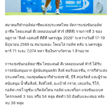
สมาคมกีฬากอล์ฟอาชีพแห่งประเทศไทย จัดการแข่งขันกอล์ฟ
อาชีพ ไทยแลนด์ ดีเวลลอปเมนท์ ทัวร์ (ทีดีที) รายการที่ 3 ของ
ฤดูกาล “สิงห์-เอสเอที ทีดีที นครปฐม 2026” ระหว่างวันที่ 17-19
มิถุนายน 2569 ณ สนามเดอะ โพเมโล่ กอล์ฟ คลับ จ.นครปฐม
พาร์ 71 ระยะ 7,074 หลา ชิงเงินรางวัลรวม 1 ล้านบาท
การแข่งขันกอล์ฟอาชีพ ไทยแลนด์ ดีเวลลอปเมนท์ ทัวร์ ได้รับ
การสนับสนุนจาก ผู้สนับสนุนหลัก สิงห์ คอร์ปอเรชั่น, การกีฬาแห่ง
ประเทศไทย, กองทุนพัฒนากีฬาแห่งชาติ, บีจี สปอร์ตส์ และผู้ร่วม
สนับสนุน น้ำดื่มสิงห์, สิงห์ไลท์, อะเบ้าท์ กราส, เลบอร์น, ริโก้,
กอล์ฟ เรฟโวลูชั่น-บริดจ์สโตน กอล์ฟ และฟร็อก แข่งขันแบบส
โตรกเพลย์ 3 รอบ หรือ 54 หลุม ตัดตัว 50 อันดับและเสมอ หลัง
จบ 36 หลุม