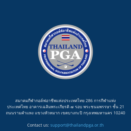
สมาคมกีฬากอล์ฟอาชีพแห่งประเทศไทย 286 การกีฬาแห่ง
ประเทศไทย อาคารเฉลิมพระเกียรติ ๗ รอบ พระชนมพรรษา ชั้น 21
ถนนรามคำแหง แขวงหัวหมาก เขตบางกะปิ กรุงเทพมหานคร 10240
Contact us:
support@thailandpga.or.th