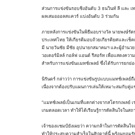
ส่วนการแข่งขันรอบชิงอันดับ 3 ธนวินท์ ลี และ เ
ผลเสมอออลสแควร์ แบ่งอันดับ 3 ร่วมกัน
ภายหลังการแข่งขันในพิธีมอบรางวัล นายพงษ์รั
ประเทศไทย ให้เกียรติมอบถ้วยเกียรติยศและเช็คเง
มี นายวันชัย มีชัย อุปนายกสมาคมฯ และผู้อำนว
วอเตอร์มิลล์ กอล์ฟ แอนด์ รีสอร์ท เพื่อแสดงค
สำหรับการแข่งขันแมทช์เพลย์ ซึ่งได้รับการยกย่อง
นิรันดร์ กล่าวว่า การแข่งขันรูปแบบแมทช์เพลย์
เนื่องจากต้องปรับแผนการเล่นให้เหมาะสมกับคู่
“แมทช์เพลย์เป็นเกมที่แตกต่างจากสโตรกเพลย์ เรา
เกมตลอดเวลา ทำให้ได้เรียนรู้การตัดสินใจในสถา
เจ้าของแชมป์ยังเผยว่า ความกล้าในการตัดสินใจ
ทำให้ประสบความสำเร็จในสัปดาห์นี้ พร้อมยอมรับว