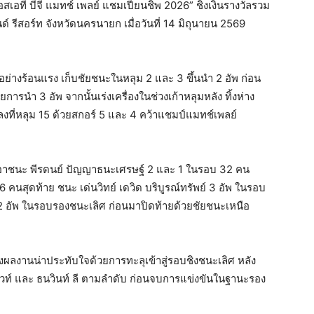
สเอที บีจี แมทช์ เพลย์ แชมเปียนชิพ 2026” ชิงเงินรางวัลรวม
 รีสอร์ท จังหวัดนครนายก เมื่อวันที่ 14 มิถุนายน 2569
ย่างร้อนแรง เก็บชัยชนะในหลุม 2 และ 3 ขึ้นนำ 2 อัพ ก่อน
ารนำ 3 อัพ จากนั้นเร่งเครื่องในช่วงเก้าหลุมหลัง ทิ้งห่าง
ิลงที่หลุม 15 ด้วยสกอร์ 5 และ 4 คว้าแชมป์แมทช์เพลย์
รเอาชนะ พีรดนย์ ปัญญาธนะเศรษฐ์ 2 และ 1 ในรอบ 32 คน
6 คนสุดท้าย ชนะ เด่นวิทย์ เดวิด บริบูรณ์ทรัพย์ 3 อัพ ในรอบ
2 อัพ ในรอบรองชนะเลิศ ก่อนมาปิดท้ายด้วยชัยชนะเหนือ
้างผลงานน่าประทับใจด้วยการทะลุเข้าสู่รอบชิงชนะเลิศ หลัง
อ ไวท์ และ ธนวินท์ ลี ตามลำดับ ก่อนจบการแข่งขันในฐานะรอง