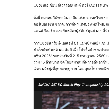
แข่งขันเอเชียน ดีเวลลอปเมนต์ ทัวร์ (ADT) ที่ปร
ทั้งนี้ สมาคมกีฬากอล์ฟอาชีพแห่งประเทศไทย ขอข
คอร์เปอเรชั่น จำกัด, การกีฬาแห่งประเทศไทย, กอ
แอนด์ รีสอร์ท และพันธมิตรผู้สนับสนุนต่าง ๆ ที่
การแข่งขัน “สิงห์-เอสเอที บีจี แมทช์ เพลย์ แช
สำเร็จยังเดินหน้าต่อทันที เมื่อโปรชั้นนำของปร
นชิพ 2026” ระหว่างวันที่ 2–5 กรกฎาคม 2569 ณ ส
รวม 15 ล้านบาท จัดโดยสมาคมกีฬากอล์ฟอาชีพแห่
เงินรางวัลสูงที่สุดของฤดูกาล โดยทุกสโตรกจะม
SINGHA-SAT BG Match Play Championship 20