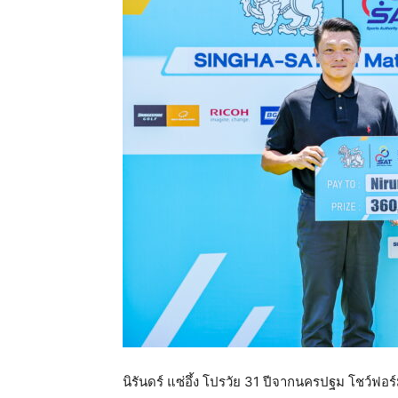
แห่ง
ประเทศไทย
นิรันดร์ แซ่อึ้ง โปรวัย 31 ปีจากนครปฐม โชว์ฟอร