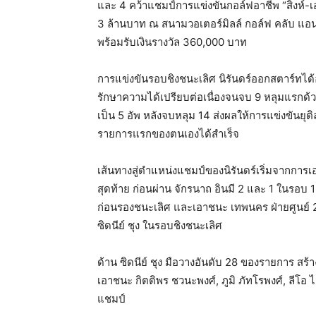
และ 4 คว้าแชมป์การแข่งขันกอล์ฟอาชีพ “สิงห์-เอ
3 ล้านบาท ณ สนามวอเตอร์มิลล์ กอล์ฟ คลับ แอนด์
พร้อมรับเงินรางวัล 360,000 บาท
การแข่งขันรอบชิงชนะเลิศ นิรันดร์ออกสตาร์ทได้อ
รักษาความได้เปรียบต่อเนื่องจนจบ 9 หลุมแรกด้วยก
เป็น 5 อัพ หลังจบหลุม 14 ส่งผลให้การแข่งขันยุต
รายการแรกของตนเองได้สำเร็จ
เส้นทางสู่ตำแหน่งแชมป์ของนิรันดร์เริ่มจากกา
สุดท้าย ก่อนผ่าน จักรนาถ อินมี 2 และ 1 ในรอบ 1
ก่อนรองชนะเลิศ และเอาชนะ เทพนคร ฝ่ายศูนย์ 
ซิดนีย์ ชุง ในรอบชิงชนะเลิศ
ด้าน ซิดนีย์ ชุง มือวางอันดับ 28 ของรายการ สร
เอาชนะ กิตติพร ชวนะพงศ์, ภูมิ ภัทโรพงศ์, ลีโ
แชมป์