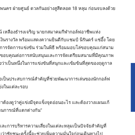
ทพนคร ฝ่ายศูนย์ ดวลกันอย่างสูสีตลอด 18 หลุม ก่อนจบลงด้วย
ตน์ เหลืองธำรงเจริญ นายกสมาคมกีฬากอล์ฟอาชีพแห่ง
ินรางวัล พร้อมแสดงความยินดีกับแชมป์ นิรันดร์ แซ่อึ้ง โดย
ยการจัดการแข่งขัน ร่วมในพิธี พร้อมมอบโล่ขอบคุณแก่สนาม
วามขอบคุณต่อการสนับสนุนและการจัดเตรียมสนามที่มีคุณภาพ
ว่าเป็นหนึ่งในการแข่งขันที่สนุกและเข้มข้นที่สุดของฤดูกาล
ถือเป็นประสบการณ์สำคัญที่ช่วยพัฒนาการเล่นของนักกอล์ฟ
แข่งในแต่ละรอบ
ต้องดูว่าคู่แข่งมีจุดแข็งจุดอ่อนอะไร และต้องวางแผนแก้
นการณ์ที่แตกต่างกัน”
และการบริหารความเสี่ยงในแต่ละหลุมเป็นปัจจัยสำคัญที่
่าชัยชนะครั้งนี้จะช่วยเพิ่มความมั่นใจก่อนเดินทางไป