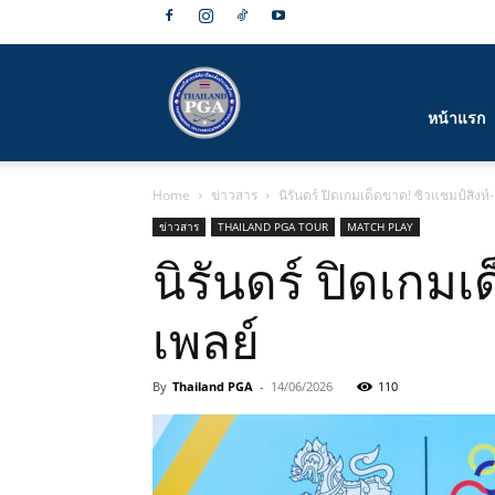
สมาคม
หน้าแรก
Home
ข่าวสาร
นิรันดร์ ปิดเกมเด็ดขาด! ซิวแชมป์สิงห์-
กีฬา
ข่าวสาร
THAILAND PGA TOUR
MATCH PLAY
นิรันดร์ ปิดเกมเ
เพลย์
กอล์ฟ
By
Thailand PGA
-
14/06/2026
110
อาชีพ