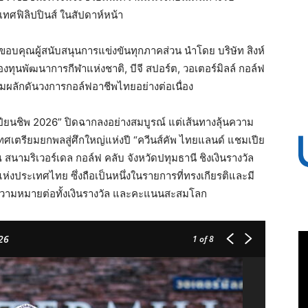
ะเทศฟิลิปปินส์ ในสัปดาห์หน้า
อบคุณผู้สนับสนุนการแข่งขันทุกภาคส่วน นำโดย บริษัท สิงห์
งทุนพัฒนาการกีฬาแห่งชาติ, บีจี สปอร์ต, วอเตอร์มิลล์ กอล์ฟ
ร่วมผลักดันวงการกอล์ฟอาชีพไทยอย่างต่อเนื่อง
มเปียนชิพ 2026” ปิดฉากลงอย่างสมบูรณ์ แต่เส้นทางลุ้นความ
ะเทศเตรียมยกพลสู่ศึกใหญ่แห่งปี “ควีนส์คัพ ไทยแลนด์ แชมเปีย
นามริเวอร์เดล กอล์ฟ คลับ จังหวัดปทุมธานี ชิงเงินรางวัล
งประเทศไทย ซึ่งถือเป็นหนึ่งในรายการที่ทรงเกียรติและมี
ีความหมายต่อทั้งเงินรางวัล และคะแนนสะสมโลก
26
1
of 8