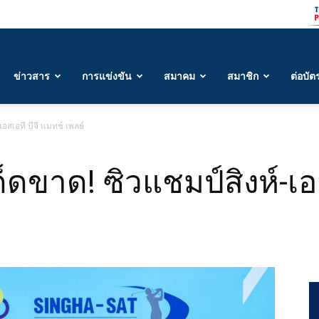
ข่าวสาร
การแข่งขัน
สมาคม
สมาชิก
ต่อบัต
เอสเอที บีจี แมทช์ เพลย์
ด็ดขาด! ซิวแชมป์สิงห์-เอ