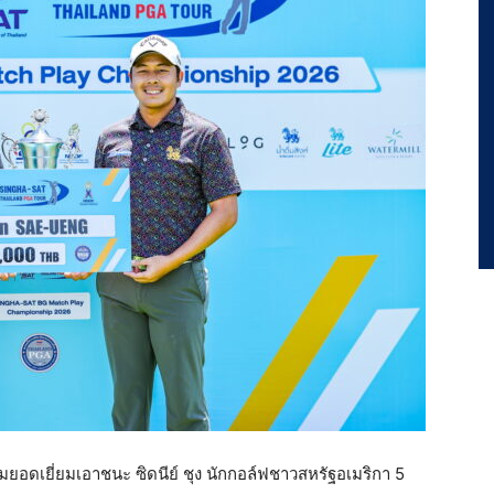
์มยอดเยี่ยมเอาชนะ ซิดนีย์ ชุง นักกอล์ฟชาวสหรัฐอเมริกา 5