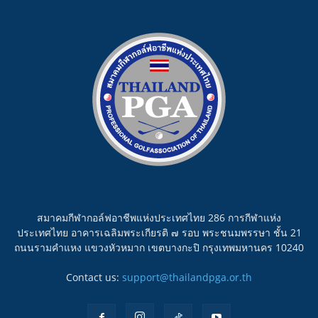
สมาคมกีฬากอล์ฟอาชีพแห่งประเทศไทย 286 การกีฬาแห่ง
ประเทศไทย อาคารเฉลิมพระเกียรติ ๗ รอบ พระชนมพรรษา ชั้น 21
ถนนรามคำแหง แขวงหัวหมาก เขตบางกะปิ กรุงเทพมหานคร 10240
Contact us:
support@thailandpga.or.th