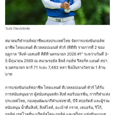
วินธัย วิวัฒน์สนิทชัย
สมาคมกีฬากอล์ฟอาชีพแห่งประเทศไทย จัดการแข่งขันกอล์ฟ
อาชีพ ไทยแลนด์ ดีเวลลอปเมนท์ ทัวร์ (ทีดีที) รายการที่ 2 ของ
ฤดูกาล “สิงห์-เอสเอที ทีดีที นครนายก 2026 #1” ระหว่างวันที่ 3-
5 มิถุนายน 2569 ณ สนามรอยัล ฮิลล์ กอล์ฟ รีสอร์ท แอนด์ สปา
จ.นครนายก พาร์ 71 ระยะ 7,483 หลา ชิงเงินรางวัลรวม 1 ล้าน
บาท
การแข่งขันกอล์ฟอาชีพ ไทยแลนด์ ดีเวลลอปเมนท์ ทัวร์ ได้รับ
การสนับสนุนจาก ผู้สนับสนุนหลัก สิงห์ คอร์ปอเรชั่น, การกีฬาแห่ง
ประเทศไทย, กองทุนพัฒนากีฬาแห่งชาติ, บีจี สปอร์ตส์ และผู้ร่วม
สนับสนุน น้ำดื่มสิงห์, สิงห์ไลท์, อะเบ้าท์ กราส, เลบอร์น, ริโก้,
กอล์ฟ เรฟโวลูชั่น-บริดจ์สโตน กอล์ฟ และฟร็อก แข่งขันแบบส