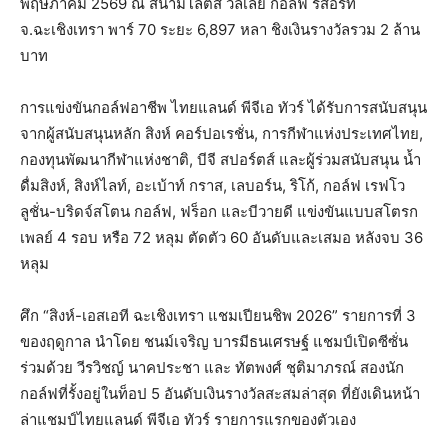
พฤษภาคม 2569 ณ สนามโลตัส วัลเล่ย์ กอล์ฟ รีสอร์ท
จ.ฉะเชิงเทรา พาร์ 70 ระยะ 6,897 หลา ชิงเงินรางวัลรวม 2 ล้าน
บาท
การแข่งขันกอล์ฟอาชีพ ไทยแลนด์ พีจีเอ ทัวร์ ได้รับการสนับสนุน
จากผู้สนับสนุนหลัก สิงห์ คอร์ปอเรชั่น, การกีฬาแห่งประเทศไทย,
กองทุนพัฒนากีฬาแห่งชาติ, บีจี สปอร์ตส์ และผู้ร่วมสนับสนุน น้ำ
ดื่มสิงห์, สิงห์ไลท์, อะเบ้าท์ กราส, เลบอร์น, ริโก้, กอล์ฟ เรฟโว
ลูชั่น-บริดจ์สโตน กอล์ฟ, ฟร็อก และบีวายดี แข่งขันแบบสโตรก
เพลย์ 4 รอบ หรือ 72 หลุม ตัดตัว 60 อันดับและเสมอ หลังจบ 36
หลุม
ศึก “สิงห์-เอสเอที ฉะเชิงเทรา แชมเปียนชิพ 2026” รายการที่ 3
ของฤดูกาล นำโดย ชนม์เจริญ บารมีธนเศรษฐ์ แชมป์เปิดซีซั่น
ร่วมด้วย วีรวิชญ์ นาคประชา และ ทัตพงศ์ ชุติมาภรณ์ สองนัก
กอล์ฟที่รั้งอยู่ในท็อป 5 อันดับเงินรางวัลสะสมล่าสุด ที่ยังเดินหน้า
ล่าแชมป์ไทยแลนด์ พีจีเอ ทัวร์ รายการแรกของตัวเอง