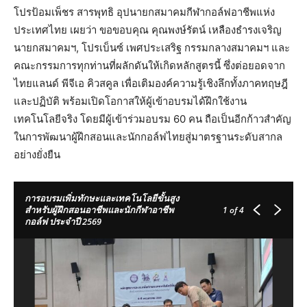
โปรป้อมเพ็ชร สารพุทธิ อุปนายกสมาคมกีฬากอล์ฟอาชีพแห่ง
ประเทศไทย เผยว่า ขอขอบคุณ คุณพงษ์รัตน์ เหลืองธำรงเจริญ
นายกสมาคมฯ, โปรเบ็นซ์ เพศประเสริฐ กรรมกลางสมาคมฯ และ
คณะกรรมการทุกท่านที่ผลักดันให้เกิดหลักสูตรนี้ ซึ่งต่อยอดจาก
ไทยแลนด์ พีจีเอ คิวสคูล เพื่อเติมองค์ความรู้เชิงลึกทั้งภาคทฤษฎี
และปฏิบัติ พร้อมเปิดโอกาสให้ผู้เข้าอบรมได้ฝึกใช้งาน
เทคโนโลยีจริง โดยมีผู้เข้าร่วมอบรม 60 คน ถือเป็นอีกก้าวสำคัญ
ในการพัฒนาผู้ฝึกสอนและนักกอล์ฟไทยสู่มาตรฐานระดับสากล
อย่างยั่งยืน
การอบรมเพิ่มทักษะและเทคโนโลยีขั้นสูง
สำหรับผู้ฝึกสอนอาชีพและนักกีฬาอาชีพ
1
of 4
กอล์ฟ ประจำปี 2569