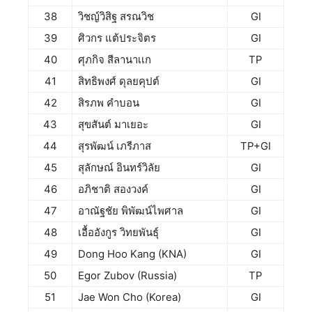
38
วิชญ์วิสิฐ สรณวิช
GI
39
ศิวกร แต้ประจิตร
GI
40
ศุภกิจ สีลานาเเก
TP
41
สิทธิพงศ์ ดุลยคุปต์
GI
42
สิรภพ คำบอน
GI
43
สุขสันต์ มาเยอะ
GI
44
สุรพัฒน์ เภรีภาส
TP+GI
45
สุลักษณ์ อินทร์วิลัย
GI
46
อภิชาติ สองวงค์
GI
47
อาณัฐชัย พิพัฒน์ไพศาล
GI
48
เอื้ออังกูร วิทยพันธุ์
GI
49
Dong Hoo Kang (KNA)
GI
50
Egor Zubov (Russia)
TP
51
Jae Won Cho (Korea)
GI