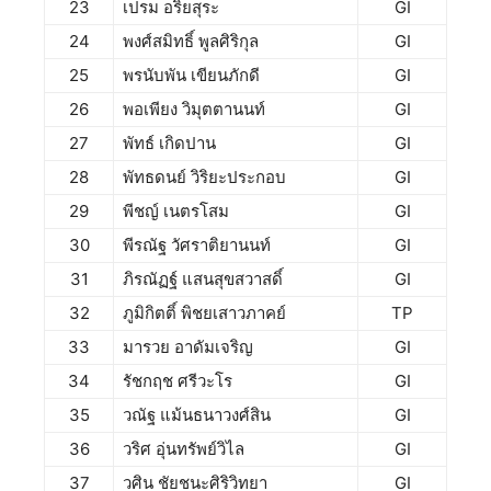
23
เปรม อริยสุระ
GI
24
พงศ์สมิทธิ์ พูลศิริกุล
GI
25
พรนับพัน เขียนภักดี
GI
26
พอเพียง วิมุตตานนท์
GI
27
พัทธ์ เกิดปาน
GI
28
พัทธดนย์ วิริยะประกอบ
GI
29
พีชญ์ เนตรโสม
GI
30
พีรณัฐ วัศราติยานนท์
GI
31
ภิรณัฏฐ์ แสนสุขสวาสดิ์
GI
32
ภูมิกิตติ์ พิชยเสาวภาคย์
TP
33
มารวย อาดัมเจริญ
GI
34
รัชกฤช ศรีวะโร
GI
35
วณัฐ แม้นธนาวงศ์สิน
GI
36
วริศ อุ่นทรัพย์วิไล
GI
37
วศิน ชัยชนะศิริวิทยา
GI