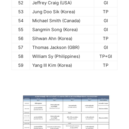
52
Jeffrey Craig (USA)
GI
53
Jung Doo Sik (Korea)
TP
54
Michael Smith (Canada)
GI
55
Sangmin Song (Korea)
GI
56
Sihwan Ahn (Korea)
TP
57
Thomas Jackson (GBR)
GI
58
William Sy (Philippines)
TP+GI
59
Yang Ill Kim (Korea)
TP