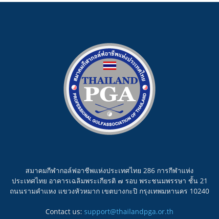
สมาคมกีฬากอล์ฟอาชีพแห่งประเทศไทย 286 การกีฬาแห่ง
ประเทศไทย อาคารเฉลิมพระเกียรติ ๗ รอบ พระชนมพรรษา ชั้น 21
ถนนรามคำแหง แขวงหัวหมาก เขตบางกะปิ กรุงเทพมหานคร 10240
Contact us:
support@thailandpga.or.th