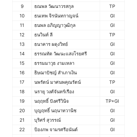
9
ธณพล วัฒนาวรสกุล
TP
10
ธนเทพ จิรนันทกาญจน์
GI
11
ธนพล อภิญญาวุฒิกุล
GI
12
ธนวินท์ ลี
TP
13
ธนาคาร ผดุงวิทย์
GI
14
ธรรณทัต วัฒนะแสงโรยศรี
GI
15
ธรรมมาวุธ งามเหลา
GI
16
ธิษฌาปัชญ์ สำเภาเงิน
GI
17
นพรัตน์ มาศนพคุณรัตน์
TP
18
นรายุ วงศ์จันทร์เรือง
GI
19
นฤฤทธิ์ ปังศรีวินิจ
TP+GI
20
บุญฤทธิ์ นฤนาทวานิช
GI
21
บุริศร์ สุวรรณ์
GI
22
ป้องภพ จามรศรีอนันต์
GI