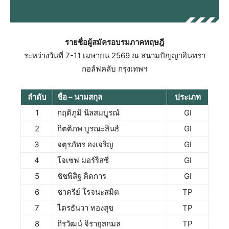
รายชื่อผู้สมัครอบรมภาคทฤษฎี
ระหว่างวันที่ 7-11 เมษายน 2569 ณ สนามปัญญาอินทรา
กอล์ฟคลับ กรุงเทพฯ
ลำดับ
ชื่อ – นามสกุล
ประเภท
1
กฤติภูมิ นิลสมบูรณ์
GI
2
กิตติภพ บูรณะสินธ์
GI
3
จตุรภัทร ฮงเจริญ
GI
4
โจเซฟ มอร์ริสซี่
GI
5
ชัชพิสิฐ คิดการ
GI
6
ชาครีย์ โรจนะสมิต
TP
7
ไตรธันวา ทองสุข
TP
8
ถิรวัฒน์ จิรายุสกมล
TP