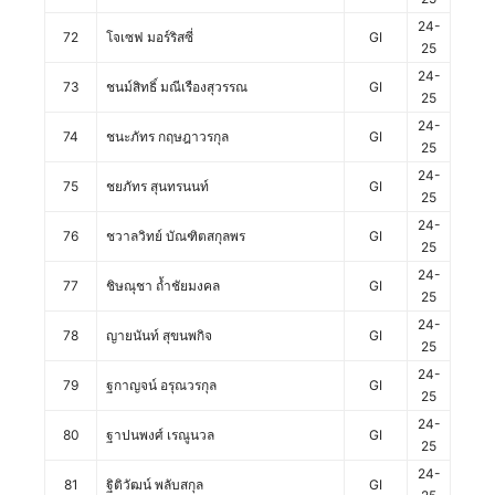
24-
72
โจเซฟ มอร์ริสซี่
GI
25
24-
73
ชนม์สิทธิ์ มณีเรืองสุวรรณ
GI
25
24-
74
ชนะภัทร กฤษฎาวรกุล
GI
25
24-
75
ชยภัทร สุนทรนนท์
GI
25
24-
76
ชวาลวิทย์ บัณฑิตสกุลพร
GI
25
24-
77
ชิษณุชา ถ้ำชัยมงคล
GI
25
24-
78
ญายนันท์ สุขนพกิจ
GI
25
24-
79
ฐกาญจน์ อรุณวรกุล
GI
25
24-
80
ฐาปนพงศ์ เรณูนวล
GI
25
24-
81
ฐิติวัฒน์ พลับสกุล
GI