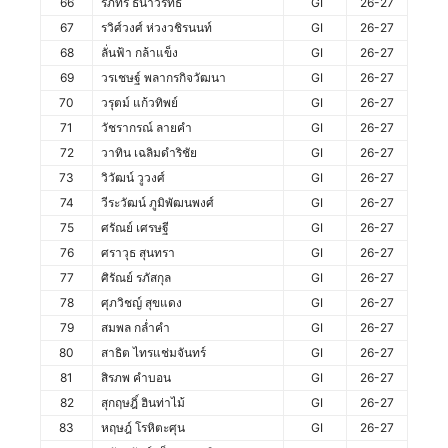
66
รภัทร ธนาวริทธ์
GI
26-27
67
รวิศ์วงศ์ ห่วงวชิรนนท์
GI
26-27
68
ลั่นฟ้า กล้าแข็ง
GI
26-27
69
วรเชษฐ์ พลากรกิจวัฒนา
GI
26-27
70
วรุตม์ แก้วทิพย์
GI
26-27
71
วัชรากรณ์ ลายคำ
GI
26-27
72
วาทิน เฉลิมดำริชัย
GI
26-27
73
วิวัฒน์ วูวงศ์
GI
26-27
74
วีระวัฒน์ ภูมิพัฒนพงศ์
GI
26-27
75
ศรัณย์ เศรษฐี
GI
26-27
76
ศราวุธ สุนทรา
GI
26-27
77
ศิรัณย์ รภัสกุล
GI
26-27
78
ศุภวิชญ์ สุขแดง
GI
26-27
79
สมพล กล่ำคำ
GI
26-27
80
สาธิต ไทรแช่มจันทร์
GI
26-27
81
สิรภพ คำบอน
GI
26-27
82
สุกฤษฎิ์ ฮินท่าไม้
GI
26-27
83
หฤษฎ์ โรหิตะศุน
GI
26-27