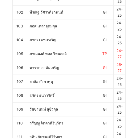
25
24-
102
พีรณัฐ วัศราติยานนท์
GI
25
24-
103
ภฤศ เหล่าอุดมกุล
GI
25
24-
104
ภากร เตชะเทวัญ
GI
25
24-
105
ภาณุพงศ์ พอล วิทนอลล์
TP
27
26-
106
มารวย อาดัมเจริญ
GI
27
24-
107
ยาสึอากิ คาคุมุ
GI
25
24-
108
รภัทร ธนาวริทธิ์
GI
25
24-
109
รัชชานนท์ สุชีวกุล
GI
25
24-
110
วรัญญู จิตตาศิรินุวัตร
GI
25
24-
111
วศิน ชัยชนะศิริวิทยา
GI