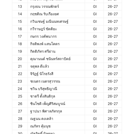
13
กรุงธน วรรณพักตร์
GI
26-27
14
กฤชติณ รับเรืองยศ
GI
26-27
15
กวินเชษฐ์ มณีนนทเศรษฐ์
GI
26-27
16
กวีราษฎร์ ขัตติยะ
GI
26-27
17
กษกร วงศ์พนากร
GI
26-27
18
กิจติพงพ์ แสนโคตร
GI
26-27
19
กิตติภัทร ศรีผ่าน
GI
26-27
20
คุณานนต์ ชนินทร์สถาปัตย์
GI
26-27
21
จตุพล ดีแล้ว
GI
26-27
22
จิรัฏฐ์ นิโรธรังสี
GI
26-27
23
ชเนตร เนตรสุวรรณ
GI
26-27
24
ชวิน บริสุทธิญาณี
GI
26-27
25
ชาตรี ตั้งสันติกุล
GI
26-27
26
ชินโชติ เพ็ญศิริสมบูรณ์
GI
26-27
27
ฐาปนา พิศาลภัทรกุล
GI
26-27
28
ณฐนน คงเคล้า
GI
26-27
29
ณภัทร คุ้มนุช
GI
26-27
30
ณัฐกิตติ์ นิลคูหา
GI
26-27