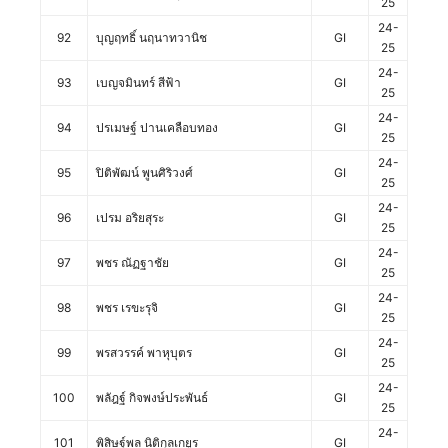
25
24-
92
บุญฤทธิ์ นฤนาทวานิช
GI
25
24-
93
เบญจมินทร์ สีฟ้า
GI
25
24-
94
ปรเมษฐ์ ปานเคลือบทอง
GI
25
24-
95
ปิติพัฒน์ พูนศิริวงศ์
GI
25
24-
96
เปรม อริยสุระ
GI
25
24-
97
พชร ณัฏฐาชัย
GI
25
24-
98
พชร เรขะรุจิ
GI
25
24-
99
พรสวรรค์ พาหุบุตร
GI
25
24-
100
พลัฎฐ์ กิจพงษ์ประพันธ์
GI
25
24-
101
พิสิษฐ์พล นิติกุลเกยูร
GI