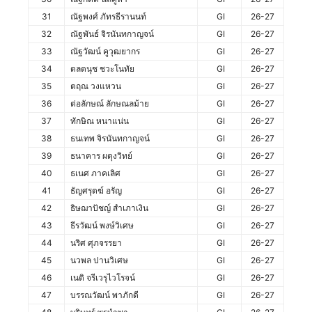
31
ณัฐพงศ์ ภัทรธีรานนท์
GI
26-27
32
ณัฐพันธ์ จิรนันทกาญจน์
GI
26-27
33
ณัฐวัฒน์ คูวุฒยากร
GI
26-27
34
ดลดนุช ชวะโนทัย
GI
26-27
35
ตฤณ วงแหวน
GI
26-27
36
ต่อลักษณ์ ลักษณลม้าย
GI
26-27
37
ทักษิณ หนาแน่น
GI
26-27
38
ธนเทพ จิรนันทกาญจน์
GI
26-27
39
ธนาคาร ผดุงวิทย์
GI
26-27
40
ธเนศ ภาคเลิศ
GI
26-27
41
ธัญศรุตฆ์ อรัญ
GI
26-27
42
ธิษฌาปัชญ์ สำเภาเงิน
GI
26-27
43
ธีรวัฒน์ พงษ์วิเศษ
GI
26-27
44
นริศ ศุภจรรยา
GI
26-27
45
นวพล ปานวิเศษ
GI
26-27
46
เนติ จรีเวรุไวโรจน์
GI
26-27
47
บรรณวัฒน์ พาภักดี
GI
26-27