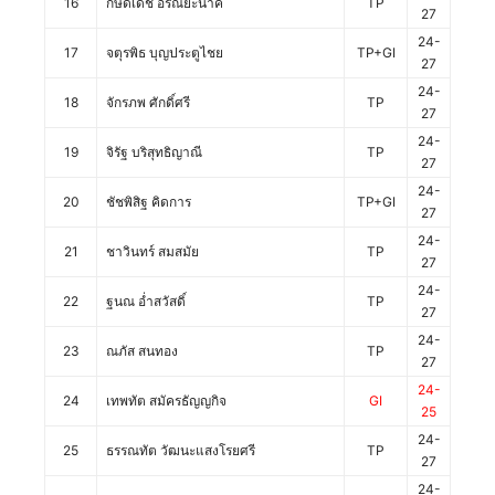
16
กษิดิ์เดช อรัณยะนาค
TP
27
24-
17
จตุรพิธ บุญประตูไชย
TP+GI
27
24-
18
จักรภพ ศักดิ์ศรี
TP
27
24-
19
จิรัฐ บริสุทธิญาณี
TP
27
24-
20
ชัชพิสิฐ คิดการ
TP+GI
27
24-
21
ชาวินทร์ สมสมัย
TP
27
24-
22
ฐนณ อ่ำสวัสดิ์
TP
27
24-
23
ณภัส สนทอง
TP
27
24-
24
เทพทัต สมัครธัญญกิจ
GI
25
24-
25
ธรรณทัต วัฒนะแสงโรยศรี
TP
27
24-