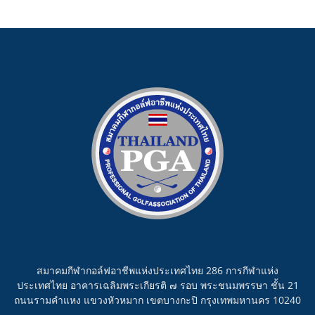
สมาคมกีฬากอล์ฟอาชีพแห่งประเทศไทย 286 การกีฬาแห่ง
ประเทศไทย อาคารเฉลิมพระเกียรติ ๗ รอบ พระชนมพรรษา ชั้น 21
ถนนรามคำแหง แขวงหัวหมาก เขตบางกะปิ กรุงเทพมหานคร 10240