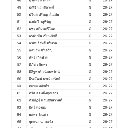
48
บุรินทร์ พรนำพา
GI
26-27
49
ปณิธิ นวมสิตวงศ์
GI
26-27
50
ปวินท์ ปรัชญาโณทัย
GI
26-27
51
พงษ์กวี วสุหิรัญ
GI
26-27
52
พชร อภิมนตรีโชค
GI
26-27
53
พรนับพัน เขียนภักดี
GI
26-27
54
พรหมวิสุทธิ์ ศรีนวล
GI
26-27
55
พลนาท ศรีเจริญ
GI
26-27
56
พัทธ์ เกิดปาน
GI
26-27
57
พิภัช ยุตินทร
GI
26-27
58
พิสิฐพงศ์ วนิชนพรัตน์
GI
26-27
59
พีระวัฒน์ นาเมืองรักษ์
GI
26-27
60
ภคพล หลักคำ
GI
26-27
61
ภวิศ ดุจหนึ่งคุณากร
GI
26-27
62
ภิรณัฏฐ์ แสนสุขสวาสดิ์
GI
26-27
63
มิตร์ ทองอ้ม
GI
26-27
64
ยศพร วังแก้ว
GI
26-27
65
ยุทธนา นาคแจ้ง
GI
26-27