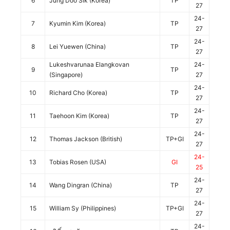
6
Jung Doo Sik (Korea)
TP
27
24-
7
Kyumin Kim (Korea)
TP
27
24-
8
Lei Yuewen (China)
TP
27
Lukeshvarunaa Elangkovan
24-
9
TP
(Singapore)
27
24-
10
Richard Cho (Korea)
TP
27
24-
11
Taehoon Kim (Korea)
TP
27
24-
12
Thomas Jackson (British)
TP+GI
27
24-
13
Tobias Rosen (USA)
GI
25
24-
14
Wang Dingran (China)
TP
27
24-
15
William Sy (Philippines)
TP+GI
27
24-