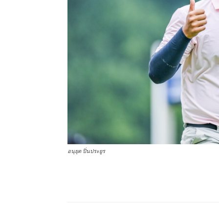
อนุยุต ปิ่นประยูร