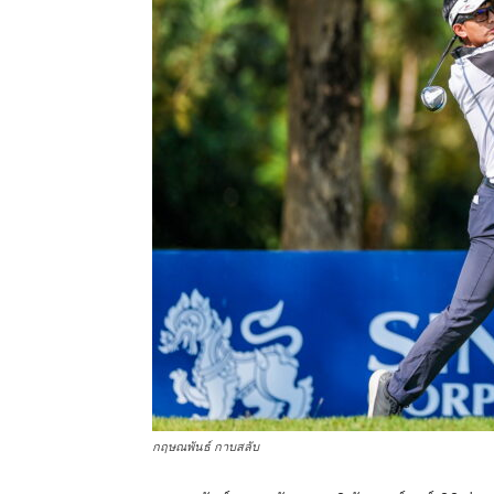
แห่ง
ประเทศไทย
กฤษณพันธ์ กาบสลับ