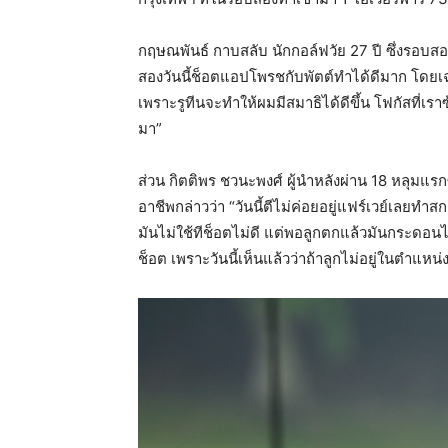
กฤษณพันธ์ กาบสลับ นักกอล์ฟวัย 27 ปี ซึ่งรอบสอง
สองวันนี้ช็อตแอปโพรชกับพัตต์ทำได้ดีมาก โดยเฉพ
เพราะรูทีนจะทำให้ผมมีสมาธิได้ดีขึ้น โฟกัสที่เร
มา”
ส่วน กิตติพร ชวนะพงศ์ ผู้นำหลังผ่าน 18 หลุมแ
อาชีพกล่าวว่า “วันนี้ตีไม่ค่อยอยู่แฟร์เวย์เลยทำสก
มันไม่ใช้ทีช็อตไม่ดี แต่พอลูกตกแล้วมันกระดอนไป
ช็อต เพราะวันนี้เห็นแล้วว่าถ้าลูกไม่อยู่ในตำแหน