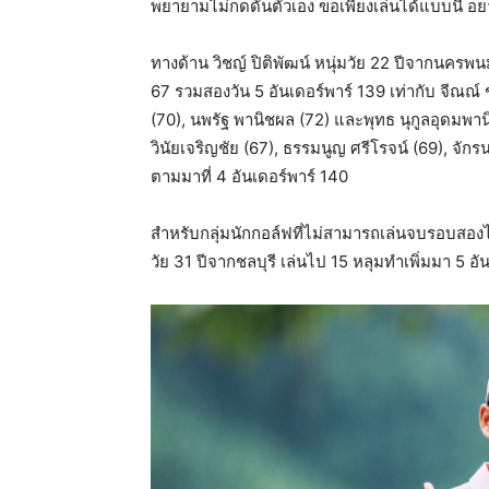
พยายามไม่กดดันตัวเอง ขอเพียงเล่นได้แบบนี้ อยา
ทางด้าน วิชญ์ ปิติพัฒน์ หนุ่มวัย 22 ปีจากนคร
67 รวมสองวัน 5 อันเดอร์พาร์ 139 เท่ากับ จีณณ์ ช
(70), นพรัฐ พานิชผล (72) และพุทธ นุกูลอุดมพานิช
วินัยเจริญชัย (67), ธรรมนูญ ศรีโรจน์ (69), จักร
ตามมาที่ 4 อันเดอร์พาร์ 140
สำหรับกลุ่มนักกอล์ฟที่ไม่สามารถเล่นจบรอบสองไ
วัย 31 ปีจากชลบุรี เล่นไป 15 หลุมทำเพิ่มมา 5 อันเ