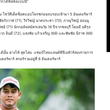
กได้ฟิลลิงแบบนี้”
พนม โชว์ทีเด็ดช็อตแอปโพรชก่อนจบรอบเข้ามา 5 อันเดอร์พาร์
ัยกังวาฬ (71), วีรวิชญ์ นาคประชา (70), ภาณุวิชญ์ อ่อนจู
ย์ (71) นักกอล์ฟสมัครเล่นวัย 16 ปีจากชลบุรี โดยมี อติรุจ
นาถ อินมี (72), แสงชัย แก้วเจริญ (69) และชัพชัย นิราช (69)
ด้นั้น ฉ่างไท้ สุดโสม แชมป์ไทยแลนด์พีจีเอทัวร์สองรายการ
ดอร์พาร์ สกอร์รวมอยู่ที่ 8 อันเดอร์พาร์