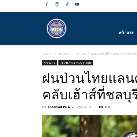
สมาคม
หน้าแรก
Home
ข่าวสาร
ฝนป่วนไทยแลนด์พีจีเอทัวร์ “กฤษณพันธ์
กีฬา
ข่าวสาร
THAILAND PGA TOUR
ฝนป่วนไทยแลนด์
คลับเฮ้าส์ที่ชลบุร
กอล์ฟ
By
Thailand PGA
-
12/03/2026
108
อาชีพ