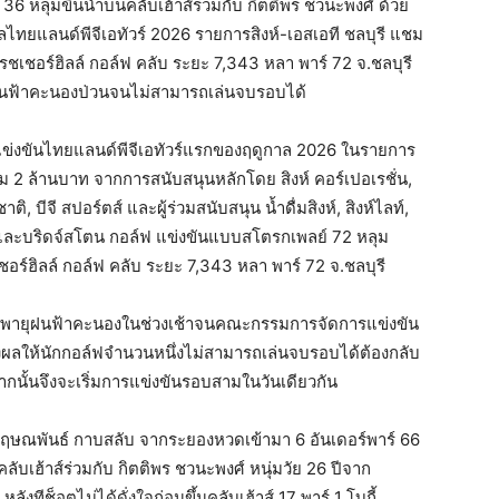
36 หลุมขึ้นนำบนคลับเฮ้าส์ร่วมกับ กิตติพร ชวนะพงศ์ ด้วย
ลไทยแลนด์พีจีเอทัวร์ 2026 รายการสิงห์-เอสเอที ชลบุรี แชม
ชเชอร์ฮิลล์ กอล์ฟ คลับ ระยะ 7,343 หลา พาร์ 72 จ.ชลบุรี
ายุฝนฟ้าคะนองป่วนจนไม่สามารถเล่นจบรอบได้
่งขันไทยแลนด์พีจีเอทัวร์แรกของฤดูกาล 2026 ในรายการ
รวม 2 ล้านบาท จากการสนับสนุนหลักโดย สิงห์ คอร์เปอเรชั่น,
บีจี สปอร์ตส์ และผู้ร่วมสนับสนุน น้ำดื่มสิงห์, สิงห์ไลท์,
ั่น และบริดจ์สโตน กอล์ฟ แข่งขันแบบสโตรกเพลย์ 72 หลุม
อร์ฮิลล์ กอล์ฟ คลับ ระยะ 7,343 หลา พาร์ 72 จ.ชลบุรี
า เจอพายุฝนฟ้าคะนองในช่วงเช้าจนคณะกรรมการจัดการแข่งขัน
 ส่งผลให้นักกอล์ฟจำนวนหนึ่งไม่สามารถเล่นจบรอบได้ต้องกลับ
จากนั้นจึงจะเริ่มการแข่งขันรอบสามในวันเดียวกัน
 กฤษณพันธ์ กาบสลับ จากระยองหวดเข้ามา 6 อันเดอร์พาร์ 66
ับเฮ้าส์ร่วมกับ กิตติพร ชวนะพงศ์ หนุ่มวัย 26 ปีจาก
ังทีช็อตไม่ได้ดั่งใจก่อนขึ้นคลับเฮ้าส์ 17 พาร์ 1 โบกี้