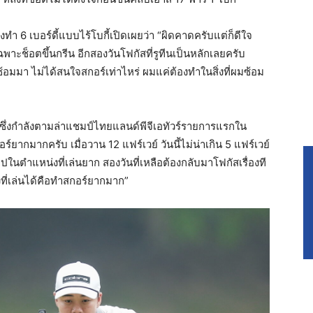
ทำ 6 เบอร์ดี้แบบไร้โบกี้เปิดเผยว่า “ผิดคาดครับแต่ก็ดีใจ
าะช็อตขึ้นกรีน อีกสองวันโฟกัสที่รูทีนเป็นหลักเลยครับ
าซ้อมมา ไม่ได้สนใจสกอร์เท่าไหร่ ผมแค่ต้องทำในสิ่งที่ผมซ้อม
รกซึ่งกำลังตามล่าแชมป์ไทยแลนด์พีจีเอทัวร์รายการแรกใน
อร์ยากมากครับ เมื่อวาน 12 แฟร์เวย์ วันนี้ไม่น่าเกิน 5 แฟร์เวย์
ในตำแหน่งที่เล่นยาก สองวันที่เหลือต้องกลับมาโฟกัสเรื่องที
่งที่เล่นได้คือทำสกอร์ยากมาก”