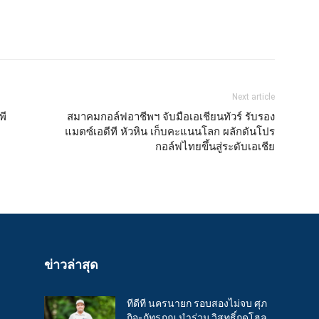
Next article
พี
สมาคมกอล์ฟอาชีพฯ จับมือเอเชียนทัวร์ รับรอง
แมตซ์เอดีที หัวหิน เก็บคะแนนโลก ผลักดันโปร
กอล์ฟไทยขึ้นสู่ระดับเอเชีย
ข่าวล่าสุด
ทีดีที นครนายก รอบสองไม่จบ ศุภ
กิจ-ภัทรภณ นำร่วม วิสุทธิ์กดโฮล