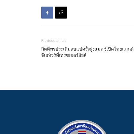
Previous article
กิตติพรประเดิมลบแปดรั้งฝูงแมตช์เปิดไทยแลนด์
จีเอทัวร์ที่เทรชเชอร์ฮิลล์