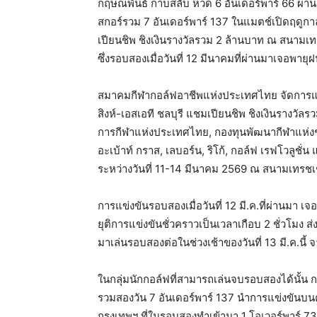
กฤษณพันธ์ กาบสลับ หวด 6 อันเดอร์พาร์ 66 ผ่าน 
สกอร์รวม 7 อันเดอร์พาร์ 137 ในแมตช์เปิดฤดูกา
เปียนชิพ ชิงเงินรางวัลรวม 2 ล้านบาท ณ สนามเทร
ซึ่งรอบสองเมื่อวันที่ 12 มีนาคมที่ผ่านมาเจอพ
สมาคมกีฬากอล์ฟอาชีพแห่งประเทศไทย จัดการแข
สิงห์-เอสเอที ชลบุรี แชมเปียนชิพ ชิงเงินรางวัล
การกีฬาแห่งประเทศไทย, กองทุนพัฒนากีฬาแห่งชาติ, 
อะเบ้าท์ กราส, เลบอร์น, ริโก้, กอล์ฟ เรฟโวลูช
ระหว่างวันที่ 11-14 มีนาคม 2569 ณ สนามเทรชเช
การแข่งขันรอบสองเมื่อวันที่ 12 มี.ค.ที่ผ่านม
ยุติการแข่งขันชั่วคราวเป็นเวลาเกือบ 2 ชั่วโมง
มาเล่นรอบสองต่อในช่วงเช้าของวันที่ 13 มี.ค.นี้ 
ในกลุ่มนักกอล์ฟที่สามารถเล่นจบรอบสองได้นั้น
รวมสองวัน 7 อันเดอร์พาร์ 137 นำการแข่งขันบนคล
กรุงเทพฯ ที่ในรอบสองทำเข้ามา 1 โอเวอร์พาร์ 73 หล