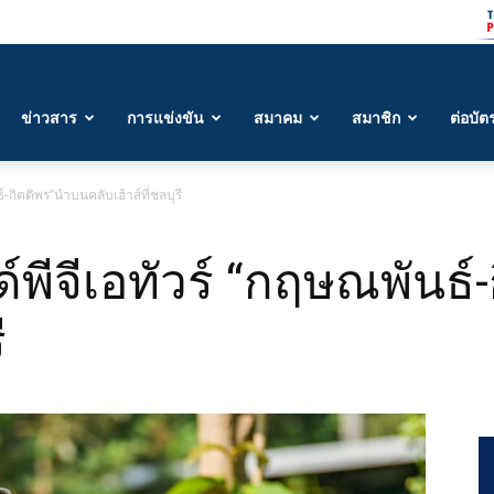
ข่าวสาร
การแข่งขัน
สมาคม
สมาชิก
ต่อบัต
-กิตติพร”นำบนคลับเฮ้าส์ที่ชลบุรี
พีจีเอทัวร์ “กฤษณพันธ์
ี