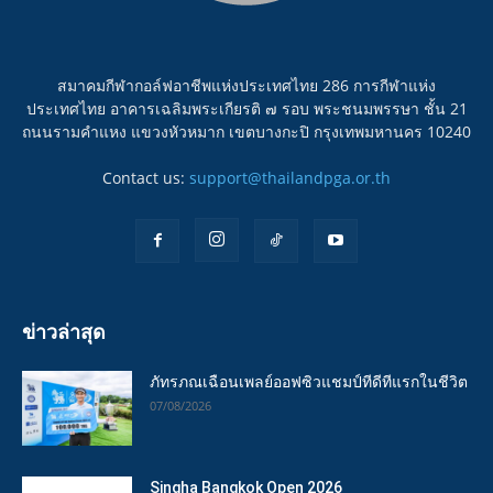
สมาคมกีฬากอล์ฟอาชีพแห่งประเทศไทย 286 การกีฬาแห่ง
ประเทศไทย อาคารเฉลิมพระเกียรติ ๗ รอบ พระชนมพรรษา ชั้น 21
ถนนรามคำแหง แขวงหัวหมาก เขตบางกะปิ กรุงเทพมหานคร 10240
Contact us:
support@thailandpga.or.th
ข่าวล่าสุด
ภัทรภณเฉือนเพลย์ออฟซิวแชมป์ทีดีทีแรกในชีวิต
07/08/2026
Singha Bangkok Open 2026