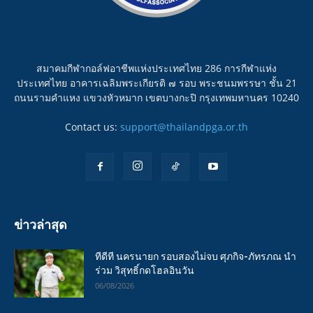
สมาคมกีฬากอล์ฟอาชีพแห่งประเทศไทย 286 การกีฬาแห่ง
ประเทศไทย อาคารเฉลิมพระเกียรติ ๗ รอบ พระชนมพรรษา ชั้น 21
ถนนรามคำแหง แขวงหัวหมาก เขตบางกะปิ กรุงเทพมหานคร 10240
Contact us:
support@thailandpga.or.th
ข่าวล่าสุด
ทีดีที นครนายก รอบสองไม่จบ ศุภกิจ-ภัทรภณ นำ
ร่วม วิสุทธิ์กดโฮลอินวัน
06/08/2026