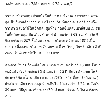
กอล์ฟ คลับ ระยะ 7,184 หลา พาร์ 72 จ.ชลบุรี
การแข่งขันรอบสุดท้ายเมื่อวันที่ 12 ก.ย.ที่ผ่านมา อรรถพล จรณะ
หุต ซึ่งเริ่มวันด้วยการนำ 1 สโตรก เก็บเพิ่มอีก 4 เบอร์ดี้ รวมถึง
การทำ 3 เบอร์ดี้ในเจ็ดหลุมสุดท้าย ก่อนขึ้นคลับเฮ้าส์แบบไม่เสีย
โบกี้แม้แต่หลุมเดียวด้วยสกอร์ 4 อันเดอร์พาร์ 68 รวมสามวัน 9
อันเดอร์พาร์ 207 ทิ้งอันดับสอง 4 สโตรก คว้าแชมป์ทีดีทีเป็น
รายการที่สองของตัวเองหลังเคยชนะที่ เขาใหญ่ คันทรี คลับ เมื่อปี
2023 รับเงินรางวัลไป 100,000 บาท
ทางด้าน วินธัย วิวัฒน์สนิทชัย หวด 2 อันเดอร์พาร์ 70 ขยับขึ้นมา
จบอันดับสองด้วยสกอร์ 5 อันเดอร์พาร์ 211 ดีกว่า ภัทรภณ โล่ห์
สถาพรพิพิธ สโตรกเดียว ส่วน ประวีร์​วิศาลกิจ ที่สตาร์ตวันตามผู้
นำสโตรกเดียวจบรอบสุดท้ายเกินไป 1 โอเวอร์พาร์ 73 จบอันดับ
สี่ร่วมกับ นิพิฐพนธ์ เที่ยงตรง (70) ด้วยสกอร์รวม 3 อันเดอร์พาร์
213