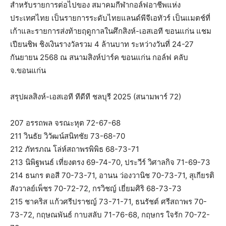
สำหรับรายการต่อไปของ สมาคมกีฬากอล์ฟอาชีพแห่ง
ประเทศไทย เป็นรายการระดับไทยแลนด์พีจีเอทัวร์ เป็นแมตช์ที่
เก้าและรายการส่งท้ายฤดูกาลในศึกสิงห์-เอสเอที ขอนแก่น แชม
เปียนชิพ ชิงเงินรางวัลรวม 4 ล้านบาท ระหว่างวันที่ 24-27
กันยายน 2568 ณ สนามสิงห์ปาร์ค ขอนแก่น กอล์ฟ คลับ
จ.ขอนแก่น
สรุปผลสิงห์-เอสเอที ทีดีที ชลบุรี 2025 (สนามพาร์ 72)
207 อรรถพล จรณะหุต 72-67-68
211 วินธัย วิวัฒน์สนิทชัย 73-68-70
212 ภัทรภณ โล่ห์สถาพรพิพิธ 68-73-71
213 นิพิฐพนธ์ เที่ยงตรง 69-74-70, ประวีร์ วิศาลกิจ 71-69-73
214 ธนกร ตอสี 70-73-71, อานน ว่องวานิช 70-73-71, สุเกียรติ
สังวาลย์เพ็ชร 70-72-72, กรวิชญ์ เยี่ยมศิริ 68-73-73
215 ชาคริส แก้วศรีปราชญ์ 73-71-71, ธนรัชต์ ศรีสถาพร 70-
73-72, กฤษณพันธ์ กาบสลับ 71-76-68, กฤษกร ใจรัก 70-72-