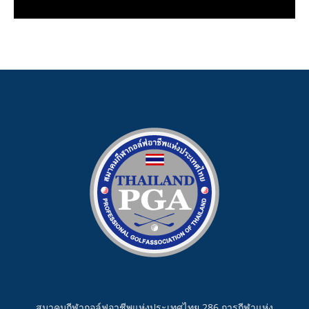
สมาคมกีฬากอล์ฟอาชีพแห่งประเทศไทย 286 การกีฬาแห่ง