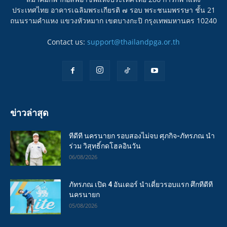
ประเทศไทย อาคารเฉลิมพระเกียรติ ๗ รอบ พระชนมพรรษา ชั้น 21
ถนนรามคำแหง แขวงหัวหมาก เขตบางกะปิ กรุงเทพมหานคร 10240
Contact us:
support@thailandpga.or.th
ข่าวล่าสุด
ทีดีที นครนายก รอบสองไม่จบ ศุภกิจ-ภัทรภณ นำ
ร่วม วิสุทธิ์กดโฮลอินวัน
06/08/2026
ภัทรภณ เปิด 4 อันเดอร์ นำเดี่ยวรอบแรก ศึกทีดีที
นครนายก
05/08/2026