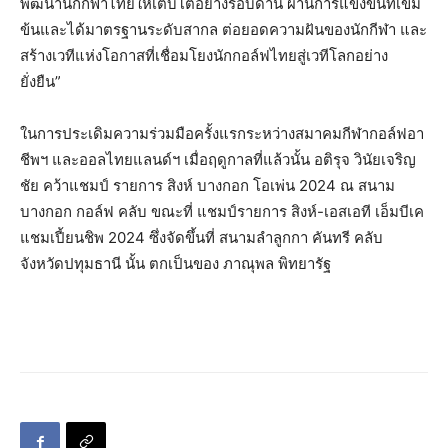
พัฒนานักกีฬาไทยให้เติบโตอย่างรอบด้าน ผ่านการแข่งขันที่เข้ม
ข้นและได้มาตรฐานระดับสากล ต่อยอดความฝันของนักกีฬา และ
สร้างเวทีแห่งโอกาสที่เชื่อมโยงนักกอล์ฟไทยสู่เวทีโลกอย่าง
ยั่งยืน”
ในการประเดิมความร่วมมือครั้งแรกระหว่างสมาคมกีฬากอล์ฟอา
ชีพฯ และออลไทยแลนด์ฯ เมื่อฤดูกาลที่แล้วนั้น อติรุจ วินัยเจริญ
ชัย คว้าแชมป์ รายการ สิงห์ บางกอก โอเพ่น 2024 ณ สนาม
บางกอก กอล์ฟ คลับ ขณะที่ แชมป์รายการ สิงห์-เอสเอที เอ็มบีเค
แชมเปี้ยนชิพ 2024 ซึ่งจัดขึ้นที่ สนามลำลูกกา คันทรี คลับ
จังหวัดปทุมธานี นั้น ตกเป็นของ ภาณุพล พิทยารัฐ