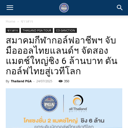
Home
ข่าวสาร
ข่าวสาร
THAILAND PGA TOUR
CO-SANCTION
สมาคมกีฬากอล์ฟอาชีพฯ จับ
มือออลไทยแลนด์ฯ จัดสอง
แมตช์ใหญ่ชิง 6 ล้านบาท ดัน
กอล์ฟไทยสู่เวทีโลก
By
Thailand PGA
-
24/07/2025
350