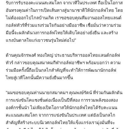
รับการรับรองคะแนนสะสมโลก จากเวทีในประเทศ ถือเป็นโอกาส
อันทรงคุณค่าในการเปิดเส้นทางสู่นานาชาติให้นักกอล์ฟไทย โดย
ไม่ต้องออกไปไกลบ้านเกิด เราขอขอบคุณทีมงานออลไทยแลนด์
กอล์ฟทัวร์ที่ร่วมแรงร่วมใจกันอย่างมืออาชีพ เชื่อมั่นว่าความร่วม
มือนี้จะผลักดันวงการกอล์ฟไทยให้เติบโตอย่างยั่งยืน และสร้าง
แรงบันดาลใจแก่เยาวชนรุ่นใหม่ต่อไป”
ด้านคุณจักรพงศ์ ทองใหญ่ ประธานบริหารออลไทยแลนด์กอล์ฟ
ทัวร์ กล่าวขอบคุณสมาคมกีฬากอล์ฟอาชีพฯ พร้อมบอกว่า ความ
ร่วมมือครั้งนี้ถือเป็นกลไกสำคัญที่จะทำให้การพัฒนานักกอล์ฟ
ไทยสู่เวทีโลกนั้นมีความยั่งยืนมากขึ้น
“ผมขอขอบคุณท่านนายกสมาคมฯ คุณพงษ์รัตน์ ที่ร่วมกันผลักดัน
การแข่งขันโคแซงชั่นต่อเนื่องเป็นปีที่สอง การรวมพลังของสอง
องค์กรชั้นนำ ไม่เพียงเปิดโอกาสให้นักกอล์ฟไทยได้รับคะแนน
คะแนนสะสมโลก จากการแข่งขันในประเทศ แต่ยังเป็นกลไก
สำคัญที่สร้างระบบนิเวศกอล์ฟไทยให้แข็งแกร่งเรามุ่งมั่นที่จะ