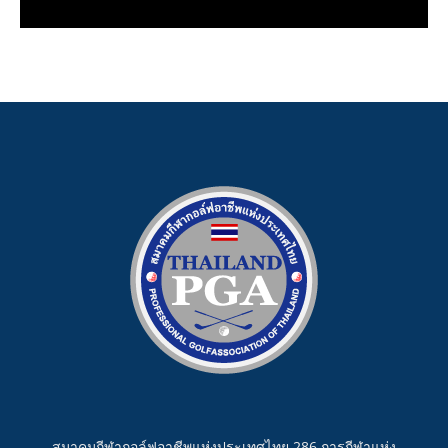
สมาคมกีฬากอล์ฟอาชีพแห่งประเทศไทย 286 การกีฬาแห่ง