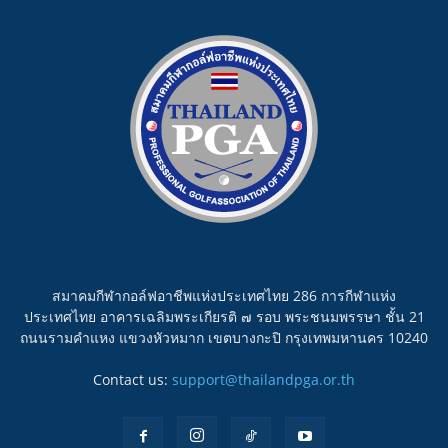
สมาคมกีฬากอล์ฟอาชีพแห่งประเทศไทย 286 การกีฬาแห่ง
ประเทศไทย อาคารเฉลิมพระเกียรติ ๗ รอบ พระชนมพรรษา ชั้น 21
ถนนรามคำแหง แขวงหัวหมาก เขตบางกะปิ กรุงเทพมหานคร 10240
Contact us:
support@thailandpga.or.th