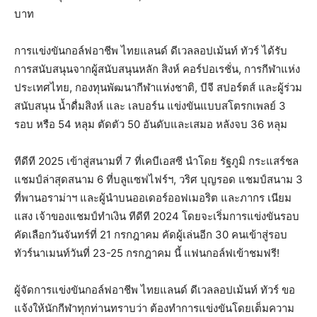
บาท
การแข่งขันกอล์ฟอาชีพ ไทยแลนด์ ดีเวลลอปเม้นท์ ทัวร์ ได้รับ
การสนับสนุนจากผู้สนับสนุนหลัก สิงห์ คอร์ปอเรชั่น, การกีฬาแห่ง
ประเทศไทย, กองทุนพัฒนากีฬาแห่งชาติ, บีจี สปอร์ตส์ และผู้ร่วม
สนับสนุน น้ำดื่มสิงห์ และ เลบอร์น แข่งขันแบบสโตรกเพลย์ 3
รอบ หรือ 54 หลุม ตัดตัว 50 อันดับและเสมอ หลังจบ 36 หลุม
ทีดีที 2025 เข้าสู่สนามที่ 7 ที่เคบีเอสซี นำโดย รัฐภูมิ กระแสร์ชล
แชมป์ล่าสุดสนาม 6 ที่บลูแซฟไฟร์ฯ, วริศ บุญรอด แชมป์สนาม 3
ที่พานอราม่าฯ และผู้นำบนออเดอร์ออฟเมอริต และภากร เนียม
แสง เจ้าของแชมป์ทำเงิน ทีดีที 2024 โดยจะเริ่มการแข่งขันรอบ
คัดเลือกวันจันทร์ที่ 21 กรกฎาคม คัดผู้เล่นอีก 30 คนเข้าสู่รอบ
ทัวร์นาเมนท์วันที่ 23-25 กรกฎาคม นี้ แฟนกอล์ฟเข้าชมฟรี!
ผู้จัดการแข่งขันกอล์ฟอาชีพ ไทยแลนด์ ดีเวลลอปเม้นท์ ทัวร์ ขอ
แจ้งให้นักกีฬาทุกท่านทราบว่า ต้องทำการแข่งขันโดยเต็มความ