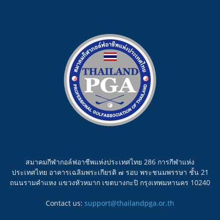
สมาคมกีฬากอล์ฟอาชีพแห่งประเทศไทย 286 การกีฬาแห่ง
ประเทศไทย อาคารเฉลิมพระเกียรติ ๗ รอบ พระชนมพรรษา ชั้น 21
ถนนรามคำแหง แขวงหัวหมาก เขตบางกะปิ กรุงเทพมหานคร 10240
Contact us:
support@thailandpga.or.th