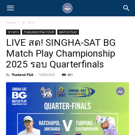
Home
ข่าวสาร
ข่าวสาร
THAILAND PGA TOUR
MATCH PLAY
LIVE สด! SINGHA-SAT BG
Match Play Championship
2025 รอบ Quarterfinals
By
Thailand PGA
-
14/06/2025
461