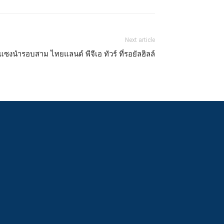
Next article
แซงนำรอบสาม ไทยแลนด์ พีจีเอ ทัวร์ ที่รอยัลฮิลล์