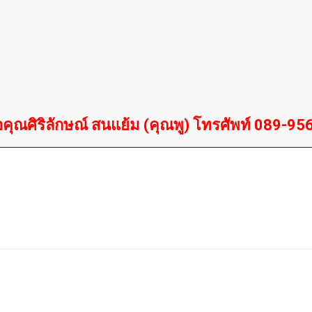
อคุณศิริลักษณ์ สนแย้ม (คุณพู) โทรศัพท์ 089-9