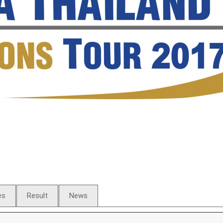
es
Result
News