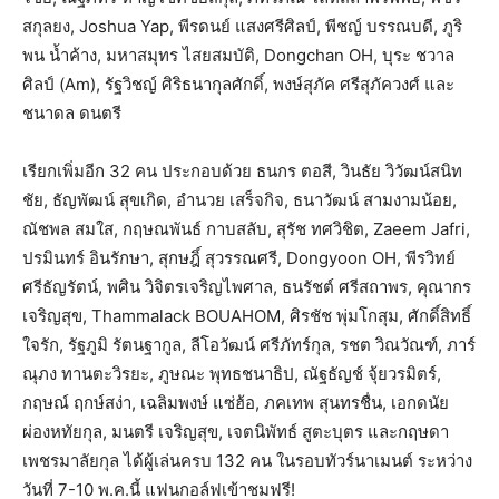
สกุลยง, Joshua Yap, พีรดนย์ แสงศรีศิลป์, พีชญ์ บรรณบดี, ภูริ
พน น้ำค้าง, มหาสมุทร ไสยสมบัติ, Dongchan OH, บุระ ชวาล
ศิลป์ (Am), รัฐวิชญ์ ศิริธนากุลศักดิ์, พงษ์สุภัค ศรีสุภัควงศ์ และ
ชนาดล ดนตรี
เรียกเพิ่มอีก 32 คน ประกอบด้วย ธนกร ตอสี, วินธัย วิวัฒน์สนิท
ชัย, ธัญพัฒน์ สุขเกิด, อำนวย เสร็จกิจ, ธนาวัฒน์ สามงามน้อย,
ณัชพล สมใส, กฤษณพันธ์ กาบสลับ, สุรัช ทศวิชิต, Zaeem Jafri,
ปรมินทร์ อินรักษา, สุกษฎิ์ สุวรรณศรี, Dongyoon OH, พีรวิทย์
ศรีธัญรัตน์, พศิน วิจิตรเจริญไพศาล, ธนรัชต์ ศรีสถาพร, คุณากร
เจริญสุข, Thammalack BOUAHOM, ศิรชัช พุ่มโกสุม, ศักดิ์สิทธิ์
ใจรัก, รัฐภูมิ รัตนฐากูล, ลีโอวัฒน์ ศรีภัทร์กุล, รชต วิณวัณฑ์, ภาร์
ณุภง ทานตะวิรยะ, ภูษณะ พุทธชนาธิป, ณัฐธัญช์ จุ้ยวรมิตร์,
กฤษณ์ ฤกษ์สง่า, เฉลิมพงษ์ แซ่ฮ้อ, ภคเทพ สุนทรชื่น, เอกดนัย
ผ่องหทัยกุล, มนตรี เจริญสุข, เจตนิพัทธ์ สูตะบุตร และกฤษดา
เพชรมาลัยกุล ได้ผู้เล่นครบ 132 คน ในรอบทัวร์นาเมนต์ ระหว่าง
วันที่ 7-10 พ.ค.นี้ แฟนกอล์ฟเข้าชมฟรี!