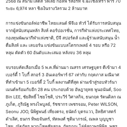
2568 ณ สนามโลตัส วัลเล่ย์ กอล์ฟ รีสอร์ท จ.ฉะเชิงเทรา พาร์ 70
ระยะ 6,974 หลา ชิงเงินรางวัลรวม 2 ล้านบาท
การแข่งขันกอล์ฟอาชีพ ไทยแลนด์ พีจีเอ ทัวร์ ได้รับการสนับสนุน
จากผู้สนับสนุนหลัก สิงห์ คอร์ปอเรชั่น, การกีฬาแห่งประเทศไทย,
กองทุนพัฒนากีฬาแห่งชาติ, บีจี สปอร์ตส์ และผู้ร่วมสนับสนุน น้ำ
ดื่มสิงห์ และ เลบอร์น แข่งขันแบบสโตรกเพลย์ 4 รอบ หรือ 72
หลุม ตัดตัว 60 อันดับและเสมอ หลังจบ 36 หลุม
จบรอบคัดเลือกเมื่อ 5 พ.ค.ที่ผ่านมา ณสรร เศรษฐบุตร ตีเข้ามา 4
เบอร์ดี้ 1 โบกี้ สกอร์ 3 อันเดอร์พาร์ 67 เท่ากับ กฤตภาส มณีมาศ
ที่ทำเข้ามา 5 เบอร์ดี้ 2 โบกี้ ผลงานดีที่สุด ผ่านเข้าสู่รอบทัวร์นา
เมนต์พร้อมกับอีก 28 คน ประกอบด้วย อัษฎายุทธ พูนอนันต์, Soo
Bin LEE, ชัยสิทธิ์ ไชยโชติ, ประวีร์ วิศาลกิจ, ธนกฤต รัตนดิลก ณ
ภูเก็ต, ภูริณัฐ ทรงไพบูลย์, รัชชากร เพชรจอม, Peter WILSON,
Seonu JOO, นิพิฐพนธ์ เที่ยงตรง, ธนัตถ์ บุตรแวว, อิทธิศาสตร์
ดำเลิศ, ธนกร ทิพยจันทร์, ทัตพงศ์ ชุติมาภรณ์, ณพล บุญบูชา
ไชย, ณัฐภัทร หาญโชคชัยสกุล, ภัทรภณ โล่ห์สถาพรพิพิธ, พชร