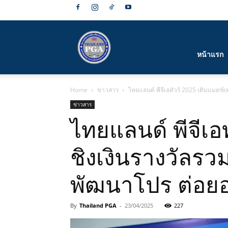
สมาคม
หน้าแรก
Home
ข่าวสาร
ไทยแลนด์ พีจีเอทัวร์ 2025 เติมแมตซ์
กีฬา
ข่าวสาร
ไทยแลนด์ พีจีเอ
ชิงเงินรางวัลรว
กอล์ฟ
พัฒนาโปร ต่อย
By
Thailand PGA
-
23/04/2025
227
อาชีพ