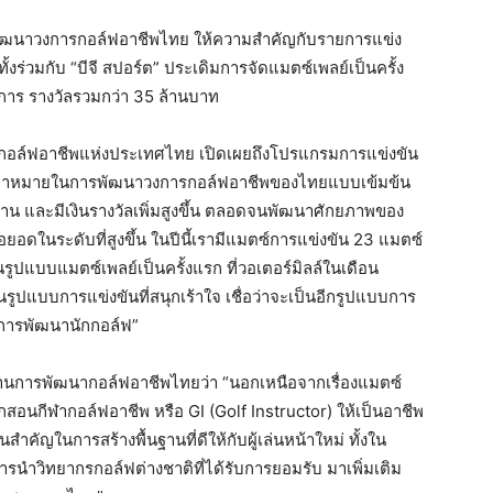
พัฒนาวงการกอล์ฟอาชีพไทย ให้ความสำคัญกับรายการแข่ง
ั้งร่วมกับ “บีจี สปอร์ต” ประเดิมการจัดแมตซ์เพลย์เป็นครั้ง
ยการ รางวัลรวมกว่า 35 ล้านบาท
ากอล์ฟอาชีพแห่งประเทศไทย เปิดเผยถึงโปรแกรมการแข่งขัน
ีเป้าหมายในการพัฒนาวงการกอล์ฟอาชีพของไทยแบบเข้มข้น
ฐาน และมีเงินรางวัลเพิ่มสูงขึ้น ตลอดจนพัฒนาศักยภาพของ
อดในระดับที่สูงขึ้น ในปีนี้เรามีแมตซ์การแข่งขัน 23 แมตซ์
ูปแบบแมตซ์เพลย์เป็นครั้งแรก ที่วอเตอร์มิลล์ในเดือน
นรูปแบบการแข่งขันที่สนุกเร้าใจ เชื่อว่าจะเป็นอีกรูปแบบการ
อการพัฒนานักกอล์ฟ”
นการพัฒนากอล์ฟอาชีพไทยว่า “นอกเหนือจากเรื่องแมตซ์
ึกสอนกีฬากอล์ฟอาชีพ หรือ GI (Golf Instructor) ให้เป็นอาชีพ
สำคัญในการสร้างพื้นฐานที่ดีให้กับผู้เล่นหน้าใหม่ ทั้งใน
นำวิทยากรกอล์ฟต่างชาติที่ได้รับการยอมรับ มาเพิ่มเติม