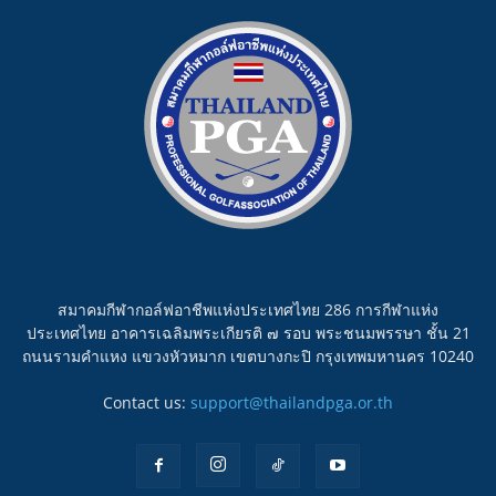
สมาคมกีฬากอล์ฟอาชีพแห่งประเทศไทย 286 การกีฬาแห่ง
ประเทศไทย อาคารเฉลิมพระเกียรติ ๗ รอบ พระชนมพรรษา ชั้น 21
ถนนรามคำแหง แขวงหัวหมาก เขตบางกะปิ กรุงเทพมหานคร 10240
Contact us:
support@thailandpga.or.th