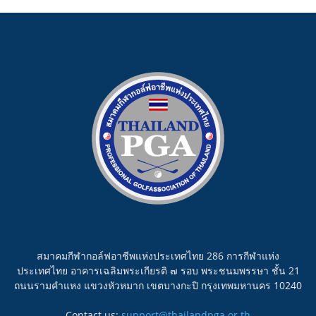
สมาคมกีฬากอล์ฟอาชีพแห่งประเทศไทย 286 การกีฬาแห่ง
ประเทศไทย อาคารเฉลิมพระเกียรติ ๗ รอบ พระชนมพรรษา ชั้น 21
ถนนรามคำแหง แขวงหัวหมาก เขตบางกะปิ กรุงเทพมหานคร 10240
Contact us:
support@thailandpga.or.th